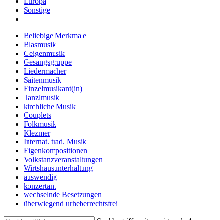
Europa
Sonstige
Beliebige Merkmale
Blasmusik
Geigenmusik
Gesangsgruppe
Liedermacher
Saitenmusik
Einzelmusikant(in)
Tanzlmusik
kirchliche Musik
Couplets
Folkmusik
Klezmer
Internat. trad. Musik
Eigenkompositionen
Volkstanzveranstaltungen
Wirtshausunterhaltung
auswendig
konzertant
wechselnde Besetzungen
überwiegend urheberrechtsfrei