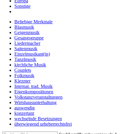
Europa
Sonstige
Beliebige Merkmale
Blasmusik
Geigenmusik
Gesangsgruppe
Liedermacher
Saitenmusik
Einzelmusikant(in)
Tanzlmusik
kirchliche Musik
Couplets
Folkmusik
Klezmer
Internat. trad. Musik
Eigenkompositionen
Volkstanzveranstaltungen
Wirtshausunterhaltung
auswendig
konzertant
wechselnde Besetzungen
überwiegend urheberrechtsfrei