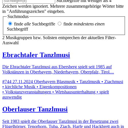
Suchbegriffe mit weniger als 4
Zeichen werden ignoriert. Mehrere zusammengehörige Wörter bitte
in "Anführungszeichen" eingeben.
Suchmodus
finde
alle
Suchbegriffe
finde
mindestens einen
Suchbegriff
2 Musikgruppen bzw. Solisten entsprechen der aktuellen Filter-
Auswahl
Ebrachtaler Tanzlmusi
Die Ebrachtaler Tanzlmusi aus Ebersberg spielt seit 1985 auf
Volkstänzen in Oberbayern, Niederbayern, Oberpfalz, Tirol....
#744
27.11.2024
Oberbayern
Blasmusik • Tanzlmusik • Ziachmusi
• kirchliche Musik • Eigenkompositionen
• Volkstanzveranstaltungen • Wirtshausunterhaltung • spielt
auswendig
Oberlauser Tanzlmusi
Seit 1983 spielt die Oberlauser Tanzlmusi in der Besetzung zwei
Flügelhörner, Tenorhorn, Tuba, Ziach, Harfe und Hackbrett auch in