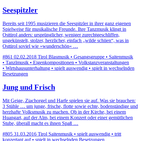
Seespitzler
Bereits seit 1995 musizieren die Seespitzler in ihrer ganz eigenen
Spielweise für musikalische Freunde. Ihre Tanzmusik klingt in
Osttirol anders: ursprünglicher, weniger zurechtgeschliffen,
ungekünstelt, stolzer, herzlicher, einfach „wilde schiien“, was in
Osttirol soviel wie »wunderschön« …
#861
02.02.2018
Tirol
Blasmusik • Gesangsgruppe • Saitenmusik
• Tanzlmusik • Eigenkompositionen • Volkstanzveranstaltungen
• Wirtshausunterhaltung • spielt auswendig • spielt in wechselnden
Besetzungen
Jung und Frisch
Mit Geige, Ziachorgel und Harfe spielen sie auf. Was sie brauchen:
3 Stühle … um junge, frische, flotte sowie echte, bodenständige und
herzhafte Volksmusik zu machen. Ob in der Kirche, bei einem
Huangart, auf der Alm, bei einem Konzert oder einer gemütlichen
Stube, überall macht es ihnen Spaß …
#805
31.03.2016
Tirol
Saitenmusik • spielt auswendig • tritt
konzertant auf • spielt in wechselnden Besetzungen