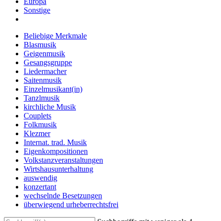
Europa
Sonstige
Beliebige Merkmale
Blasmusik
Geigenmusik
Gesangsgruppe
Liedermacher
Saitenmusik
Einzelmusikant(in)
Tanzlmusik
kirchliche Musik
Couplets
Folkmusik
Klezmer
Internat. trad. Musik
Eigenkompositionen
Volkstanzveranstaltungen
Wirtshausunterhaltung
auswendig
konzertant
wechselnde Besetzungen
überwiegend urheberrechtsfrei