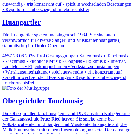
auswendig • tritt konzertant auf • spielt in wechselnden Besetzungen
• Repertoire ist überwiegend urheberrechtsfrei
Huangartler
Die Huangartler spielen und singen seit 1984. Sie sind auch
verantwortlich für diverse Sänger- und Musikantenhuangarte (-
stammtische) im Tiroler Oberland.
#657
28.06.2026
Tirol
Gesangsgruppe • Saitenmusik • Tanzlmusik
• Ziachmusi • kirchliche Musik • Couplets • Folkmusik • Internat.
trad. Musik • Eigenkompositionen • Volkstanzveranstaltungen
• Wirtshausunterhaltung • spielt auswendig • tritt konzertant auf
• spielt in wechselnden Besetzungen • Repertoire ist überwiegend
urheberrechtsfrei
Obergrichtler Tanzlmusig
Die Obergrichtler Tanzlmusig entstand 1979 aus dem Kollegenkreis
der Ganztagsschule Prutz Ried hervor. Sie spielte gerne bei
Volkstanzabenden und Sänger- und Musikantenhuangarte auf, die
Maik Baumgartner mit seinem Ensemble organisierte. Der damalige