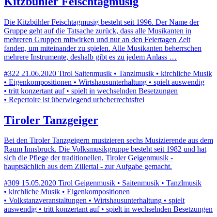
Kitzbühler Feischtagmusig
Die Kitzbühler Feischtagmusig besteht seit 1996. Der Name der
Gruppe geht auf die Tatsache zurück, dass alle Musikanten in
mehreren Gruppen mitwirken und nur an den Feiertagen Zeit
fanden, um miteinander zu spielen. Alle Musikanten beherrschen
mehrere Instrumente, deshalb gibt es zu jedem Anlass …
#322
21.06.2020
Tirol
Saitenmusik • Tanzlmusik • kirchliche Musik
• Eigenkompositionen • Wirtshausunterhaltung • spielt auswendig
• tritt konzertant auf • spielt in wechselnden Besetzungen
• Repertoire ist überwiegend urheberrechtsfrei
Tiroler Tanzgeiger
Bei den Tiroler Tanzgeigern musizieren sechs Musizierende aus dem
Raum Innsbruck. Die Volksmusikgruppe besteht seit 1982 und hat
sich die Pflege der traditionellen, Tiroler Geigenmusik -
hauptsächlich aus dem Zillertal - zur Aufgabe gemacht.
#309
15.05.2020
Tirol
Geigenmusik • Saitenmusik • Tanzlmusik
• kirchliche Musik • Eigenkompositionen
• Volkstanzveranstaltungen • Wirtshausunterhaltung • spielt
auswendig • tritt konzertant auf • spielt in wechselnden Besetzungen