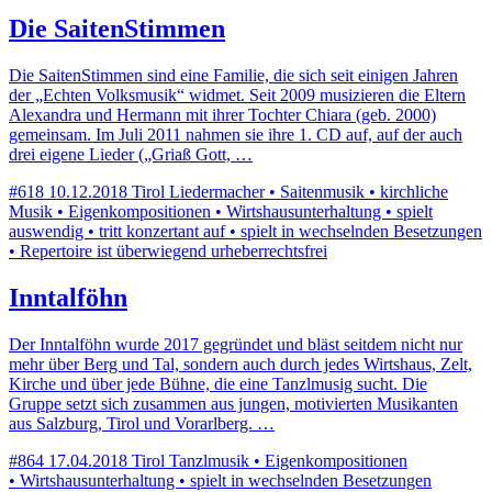
Die SaitenStimmen
Die SaitenStimmen sind eine Familie, die sich seit einigen Jahren
der „Echten Volksmusik“ widmet. Seit 2009 musizieren die Eltern
Alexandra und Hermann mit ihrer Tochter Chiara (geb. 2000)
gemeinsam. Im Juli 2011 nahmen sie ihre 1. CD auf, auf der auch
drei eigene Lieder („Griaß Gott, …
#618
10.12.2018
Tirol
Liedermacher • Saitenmusik • kirchliche
Musik • Eigenkompositionen • Wirtshausunterhaltung • spielt
auswendig • tritt konzertant auf • spielt in wechselnden Besetzungen
• Repertoire ist überwiegend urheberrechtsfrei
Inntalföhn
Der Inntalföhn wurde 2017 gegründet und bläst seitdem nicht nur
mehr über Berg und Tal, sondern auch durch jedes Wirtshaus, Zelt,
Kirche und über jede Bühne, die eine Tanzlmusig sucht. Die
Gruppe setzt sich zusammen aus jungen, motivierten Musikanten
aus Salzburg, Tirol und Vorarlberg. …
#864
17.04.2018
Tirol
Tanzlmusik • Eigenkompositionen
• Wirtshausunterhaltung • spielt in wechselnden Besetzungen