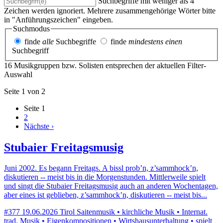
Suchbegriffe mit weniger als 4
Zeichen werden ignoriert. Mehrere zusammengehörige Wörter bitte
in "Anführungszeichen" eingeben.
Suchmodus
finde
alle
Suchbegriffe
finde
mindestens einen
Suchbegriff
16 Musikgruppen bzw. Solisten entsprechen der aktuellen Filter-
Auswahl
Seite 1 von 2
Seite
1
2
Nächste ›
Stubaier Freitagsmusig
Juni 2002. Es begann Freitags. A bissl prob’n, z’sammhock’n,
diskutieren -- meist bis in die Morgenstunden. Mittlerweile spielt
und singt die Stubaier Freitagsmusig auch an anderen Wochentagen,
aber eines ist geblieben, z’sammhock’n, diskutieren -- meist bis...
#377
19.06.2026
Tirol
Saitenmusik • kirchliche Musik • Internat.
trad. Musik • Eigenkompositionen • Wirtshausunterhaltung • spielt