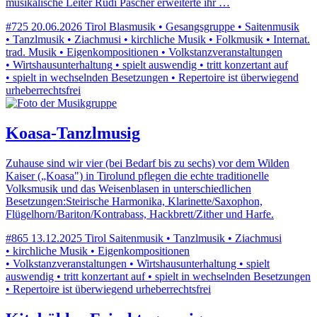
musikalische Leiter Rudi Pascher erweiterte ihr …
#725
20.06.2026
Tirol
Blasmusik • Gesangsgruppe • Saitenmusik
• Tanzlmusik • Ziachmusi • kirchliche Musik • Folkmusik • Internat.
trad. Musik • Eigenkompositionen • Volkstanzveranstaltungen
• Wirtshausunterhaltung • spielt auswendig • tritt konzertant auf
• spielt in wechselnden Besetzungen • Repertoire ist überwiegend
urheberrechtsfrei
Koasa-Tanzlmusig
Zuhause sind wir vier (bei Bedarf bis zu sechs) vor dem Wilden
Kaiser („Koasa") in Tirolund pflegen die echte traditionelle
Volksmusik und das Weisenblasen in unterschiedlichen
Besetzungen:Steirische Harmonika, Klarinette/Saxophon,
Flügelhorn/Bariton/Kontrabass, Hackbrett/Zither und Harfe.
#865
13.12.2025
Tirol
Saitenmusik • Tanzlmusik • Ziachmusi
• kirchliche Musik • Eigenkompositionen
• Volkstanzveranstaltungen • Wirtshausunterhaltung • spielt
auswendig • tritt konzertant auf • spielt in wechselnden Besetzungen
• Repertoire ist überwiegend urheberrechtsfrei