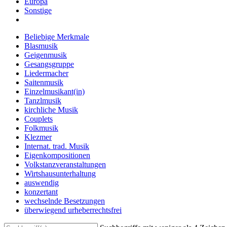
Europa
Sonstige
Beliebige Merkmale
Blasmusik
Geigenmusik
Gesangsgruppe
Liedermacher
Saitenmusik
Einzelmusikant(in)
Tanzlmusik
kirchliche Musik
Couplets
Folkmusik
Klezmer
Internat. trad. Musik
Eigenkompositionen
Volkstanzveranstaltungen
Wirtshausunterhaltung
auswendig
konzertant
wechselnde Besetzungen
überwiegend urheberrechtsfrei