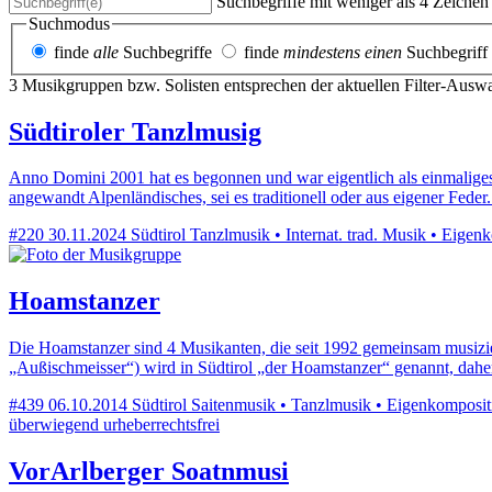
Suchbegriffe mit weniger als 4 Zeiche
Suchmodus
finde
alle
Suchbegriffe
finde
mindestens einen
Suchbegriff
3 Musikgruppen bzw. Solisten entsprechen der aktuellen Filter-Ausw
Südtiroler Tanzlmusig
Anno Domini 2001 hat es begonnen und war eigentlich als einmaliges 
angewandt Alpenländisches, sei es traditionell oder aus eigener Fede
#220
30.11.2024
Südtirol
Tanzlmusik • Internat. trad. Musik • Eigen
Hoamstanzer
Die Hoamstanzer sind 4 Musikanten, die seit 1992 gemeinsam musizi
„Außischmeisser“) wird in Südtirol „der Hoamstanzer“ genannt, dah
#439
06.10.2014
Südtirol
Saitenmusik • Tanzlmusik • Eigenkompositio
überwiegend urheberrechtsfrei
VorArlberger Soatnmusi