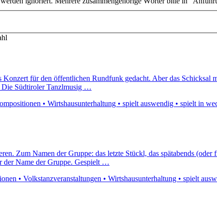
n werden ignoriert. Mehrere zusammengehörige Wörter bitte in "Anführ
ahl
Konzert für den öffentlichen Rundfunk gedacht. Aber das Schicksal mei
r. Die Südtiroler Tanzlmusig …
kompositionen • Wirtshausunterhaltung • spielt auswendig • spielt in w
eren. Zum Namen der Gruppe: das letzte Stückl, das spätabends (oder
er der Name der Gruppe. Gespielt …
nen • Volkstanzveranstaltungen • Wirtshausunterhaltung • spielt auswe