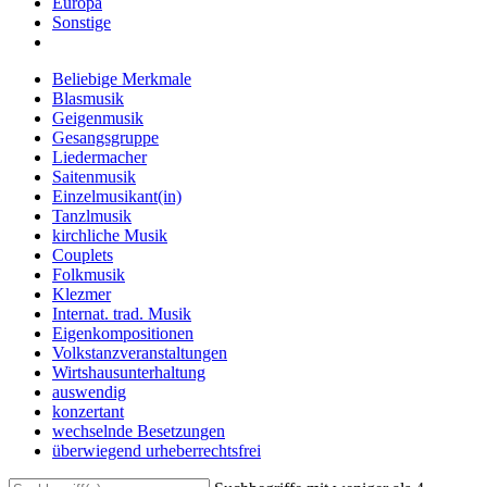
Europa
Sonstige
Beliebige Merkmale
Blasmusik
Geigenmusik
Gesangsgruppe
Liedermacher
Saitenmusik
Einzelmusikant(in)
Tanzlmusik
kirchliche Musik
Couplets
Folkmusik
Klezmer
Internat. trad. Musik
Eigenkompositionen
Volkstanzveranstaltungen
Wirtshausunterhaltung
auswendig
konzertant
wechselnde Besetzungen
überwiegend urheberrechtsfrei