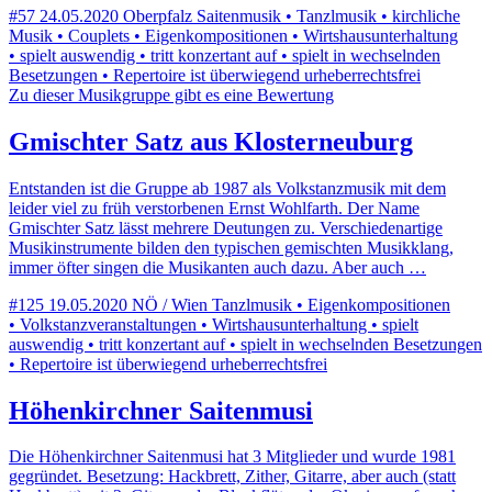
#57
24.05.2020
Oberpfalz
Saitenmusik • Tanzlmusik • kirchliche
Musik • Couplets • Eigenkompositionen • Wirtshausunterhaltung
• spielt auswendig • tritt konzertant auf • spielt in wechselnden
Besetzungen • Repertoire ist überwiegend urheberrechtsfrei
Zu dieser Musikgruppe gibt es eine Bewertung
Gmischter Satz aus Klosterneuburg
Entstanden ist die Gruppe ab 1987 als Volkstanzmusik mit dem
leider viel zu früh verstorbenen Ernst Wohlfarth. Der Name
Gmischter Satz lässt mehrere Deutungen zu. Verschiedenartige
Musikinstrumente bilden den typischen gemischten Musikklang,
immer öfter singen die Musikanten auch dazu. Aber auch …
#125
19.05.2020
NÖ / Wien
Tanzlmusik • Eigenkompositionen
• Volkstanzveranstaltungen • Wirtshausunterhaltung • spielt
auswendig • tritt konzertant auf • spielt in wechselnden Besetzungen
• Repertoire ist überwiegend urheberrechtsfrei
Höhenkirchner Saitenmusi
Die Höhenkirchner Saitenmusi hat 3 Mitglieder und wurde 1981
gegründet. Besetzung: Hackbrett, Zither, Gitarre, aber auch (statt