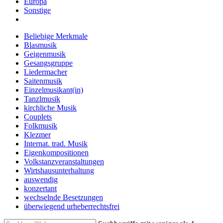
Europa
Sonstige
Beliebige Merkmale
Blasmusik
Geigenmusik
Gesangsgruppe
Liedermacher
Saitenmusik
Einzelmusikant(in)
Tanzlmusik
kirchliche Musik
Couplets
Folkmusik
Klezmer
Internat. trad. Musik
Eigenkompositionen
Volkstanzveranstaltungen
Wirtshausunterhaltung
auswendig
konzertant
wechselnde Besetzungen
überwiegend urheberrechtsfrei