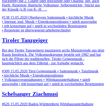
Hackbrett) mit 2. Gitarre oder Blockflöte oder Okarina, ggf. auch
Harfe. Repertoir: Bairische Volksmusi, Selbergstrickte, Stückl aus
der Klassik (z.B von K.-H. …
#138
15.05.2020
Oberbayern
Saitenmusik • kirchliche Musik
• Internat. trad. Musik • Eigenkompositionen • spielt auswendig
• tritt konzertant auf • spielt in wechselnden Besetzungen
• Repertoire ist überwiegend urheberrechtsfrei
Tiroler Tanzgeiger
Bei den Tiroler Tanzgeigern musizieren sechs Musizierende aus dem
Raum Innsbruck. Die Volksmusikgruppe besteht seit 1982 und hat
sich die Pflege der traditionellen, Tiroler Geigenmusik -
hauptsächlich aus dem Zillertal - zur Aufgabe gemacht.
#309
15.05.2020
Tirol
Geigenmusik • Saitenmusik • Tanzlmusik
• kirchliche Musik • Eigenkompositionen
• Volkstanzveranstaltungen • Wirtshausunterhaltung • spielt
auswendig • tritt konzertant auf • spielt in wechselnden Besetzungen
Schelsanger Ziachmusi
#626
15.05.2020
Baden-Württemberg
Wirtshausunterhaltung