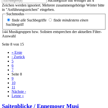
Suchbegriffe mit weniger als 4
Zeichen werden ignoriert. Mehrere zusammengehörige Wörter bitte
in "Anführungszeichen" eingeben.
Suchmodus
finde
alle
Suchbegriffe
finde
mindestens einen
Suchbegriff
144 Musikgruppen bzw. Solisten entsprechen der aktuellen Filter-
Auswahl
Seite 8 von 15
« Erste
‹ Zurück
5
6
7
Seite
8
9
10
11
Nächste ›
Letzte »
Saitenblicke / Ennemoser Musi