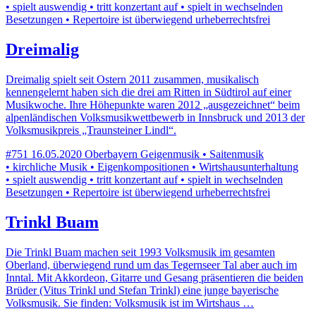
• spielt auswendig • tritt konzertant auf • spielt in wechselnden
Besetzungen • Repertoire ist überwiegend urheberrechtsfrei
Dreimalig
Dreimalig spielt seit Ostern 2011 zusammen, musikalisch
kennengelernt haben sich die drei am Ritten in Südtirol auf einer
Musikwoche. Ihre Höhepunkte waren 2012 „ausgezeichnet“ beim
alpenländischen Volksmusikwettbewerb in Innsbruck und 2013 der
Volksmusikpreis „Traunsteiner Lindl“.
#751
16.05.2020
Oberbayern
Geigenmusik • Saitenmusik
• kirchliche Musik • Eigenkompositionen • Wirtshausunterhaltung
• spielt auswendig • tritt konzertant auf • spielt in wechselnden
Besetzungen • Repertoire ist überwiegend urheberrechtsfrei
Trinkl Buam
Die Trinkl Buam machen seit 1993 Volksmusik im gesamten
Oberland, überwiegend rund um das Tegernseer Tal aber auch im
Inntal. Mit Akkordeon, Gitarre und Gesang präsentieren die beiden
Brüder (Vitus Trinkl und Stefan Trinkl) eine junge bayerische
Volksmusik. Sie finden: Volksmusik ist im Wirtshaus …