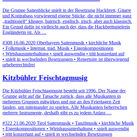
Die Gruppe Saitenblicke spielt in der Besetzung Hackbrett, Gitarre
und Kontrabass vorwiegend eigene Stücke, die nicht immmer ganz
„traditionell“ klingen, bairisch, englisch, irisch, aber auch klassisch.
Ein Grund dafür ist vielleicht auch der, dass die Hackbrettspielerin
Engländerin ist. Als …
#308
16.06.2020
Oberbayern
Saitenmusik • kirchliche Musik
• Folkmusik • Internat. trad. Musik • Eigenkompositionen
• Wirtshausunterhaltung • spielt auswendig • tritt konzertant auf
• spielt in wechselnden Besetzungen • Repertoire ist überwiegend
urheberrechtsfrei
Kitzbühler Feischtagmusig
Die Kitzbühler Feischtagmusig besteht seit 1996. Der Name der
Gruppe geht auf die Tatsache zurück, dass alle Musikanten in
mehreren Gruppen mitwirken und nur an den Feiertagen Zeit
fanden, um miteinander zu spielen. Alle Musikanten beherrschen
mehrere Instrumente, deshalb gibt es zu jedem Anlass …
#322
21.06.2020
Tirol
Saitenmusik • Tanzlmusik • kirchliche Musik
• Eigenkompositionen • Wirtshausunterhaltung • spielt auswendig
• tritt konzertant auf • spielt in wechselnden Besetzungen