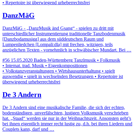
• Repertoire ist überwiegend urheberrechtsfrei
DanzMäG
DanzMäG - „DanzMusik änd Gsang“ - spielen zu dritt mit
unterschiedlicher Instrumentierung traditionelle Tanzbodenmusik
[Danzbodamusigg] aus dem süddeutschen Raum und
Lumpenliedchen [Lompali:dla] mit frechen, witzigen, teils
anzüglichen Texten - vornehmlich in schwäbischer Mundart. Bei …
#56
15.05.2020
Baden-Württemberg
Tanzlmusik • Folkmusik
• Internat. trad. Musik • Eigenkompositionen
• Volkstanzveranstaltungen • Wirtshausunterhaltung • spielt
auswendig • spielt in wechselnden Besetzungen • Repertoire ist
überwiegend urheberrechtsfrei
De 3 Andern
De 3 Andern sind eine musikalische Familie, die sich der echten,
bodenständigen, unverfälschten, lustigen Volksmusik verschrieben
hat. „Staad“ werden sie nur in der Weihnachtszeit. Ansonsten geht’s
bei ihnen eigentlich immer recht lustig zu, d.h. bei ihren Liedern und
Couplets kann, darf und …