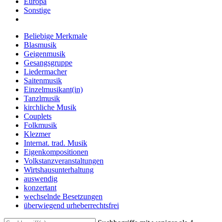
Europa
Sonstige
Beliebige Merkmale
Blasmusik
Geigenmusik
Gesangsgruppe
Liedermacher
Saitenmusik
Einzelmusikant(in)
Tanzlmusik
kirchliche Musik
Couplets
Folkmusik
Klezmer
Internat. trad. Musik
Eigenkompositionen
Volkstanzveranstaltungen
Wirtshausunterhaltung
auswendig
konzertant
wechselnde Besetzungen
überwiegend urheberrechtsfrei