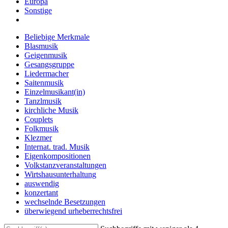
Europa
Sonstige
Beliebige Merkmale
Blasmusik
Geigenmusik
Gesangsgruppe
Liedermacher
Saitenmusik
Einzelmusikant(in)
Tanzlmusik
kirchliche Musik
Couplets
Folkmusik
Klezmer
Internat. trad. Musik
Eigenkompositionen
Volkstanzveranstaltungen
Wirtshausunterhaltung
auswendig
konzertant
wechselnde Besetzungen
überwiegend urheberrechtsfrei