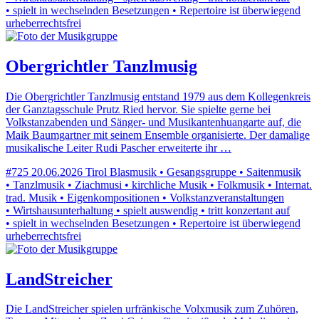
• spielt in wechselnden Besetzungen • Repertoire ist überwiegend
urheberrechtsfrei
Obergrichtler Tanzlmusig
Die Obergrichtler Tanzlmusig entstand 1979 aus dem Kollegenkreis
der Ganztagsschule Prutz Ried hervor. Sie spielte gerne bei
Volkstanzabenden und Sänger- und Musikantenhuangarte auf, die
Maik Baumgartner mit seinem Ensemble organisierte. Der damalige
musikalische Leiter Rudi Pascher erweiterte ihr …
#725
20.06.2026
Tirol
Blasmusik • Gesangsgruppe • Saitenmusik
• Tanzlmusik • Ziachmusi • kirchliche Musik • Folkmusik • Internat.
trad. Musik • Eigenkompositionen • Volkstanzveranstaltungen
• Wirtshausunterhaltung • spielt auswendig • tritt konzertant auf
• spielt in wechselnden Besetzungen • Repertoire ist überwiegend
urheberrechtsfrei
LandStreicher
Die LandStreicher spielen urfränkische Volxmusik zum Zuhören,