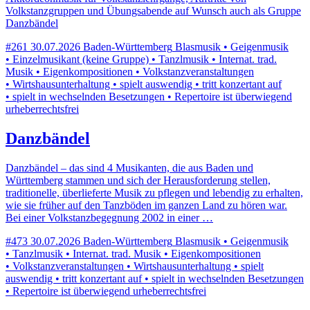
Volkstanzgruppen und Übungsabende auf Wunsch auch als Gruppe
Danzbändel
#261
30.07.2026
Baden-Württemberg
Blasmusik • Geigenmusik
• Einzelmusikant (keine Gruppe) • Tanzlmusik • Internat. trad.
Musik • Eigenkompositionen • Volkstanzveranstaltungen
• Wirtshausunterhaltung • spielt auswendig • tritt konzertant auf
• spielt in wechselnden Besetzungen • Repertoire ist überwiegend
urheberrechtsfrei
Danzbändel
Danzbändel – das sind 4 Musikanten, die aus Baden und
Württemberg stammen und sich der Herausforderung stellen,
traditionelle, überlieferte Musik zu pflegen und lebendig zu erhalten,
wie sie früher auf den Tanzböden im ganzen Land zu hören war.
Bei einer Volkstanzbegegnung 2002 in einer …
#473
30.07.2026
Baden-Württemberg
Blasmusik • Geigenmusik
• Tanzlmusik • Internat. trad. Musik • Eigenkompositionen
• Volkstanzveranstaltungen • Wirtshausunterhaltung • spielt
auswendig • tritt konzertant auf • spielt in wechselnden Besetzungen
• Repertoire ist überwiegend urheberrechtsfrei