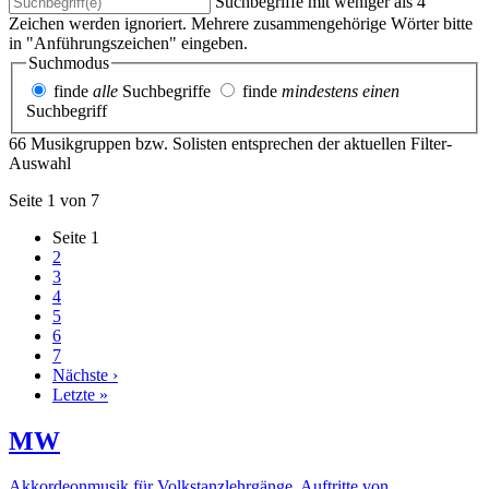
Suchbegriffe mit weniger als 4
Zeichen werden ignoriert. Mehrere zusammengehörige Wörter bitte
in "Anführungszeichen" eingeben.
Suchmodus
finde
alle
Suchbegriffe
finde
mindestens einen
Suchbegriff
66 Musikgruppen bzw. Solisten entsprechen der aktuellen Filter-
Auswahl
Seite 1 von 7
Seite
1
2
3
4
5
6
7
Nächste ›
Letzte »
MW
Akkordeonmusik für Volkstanzlehrgänge, Auftritte von