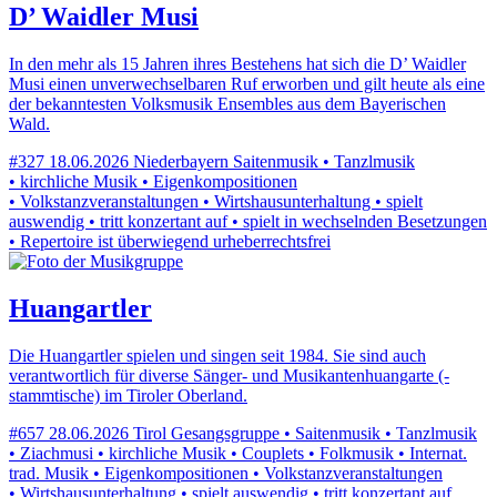
D’ Waidler Musi
In den mehr als 15 Jahren ihres Bestehens hat sich die D’ Waidler
Musi einen unverwechselbaren Ruf erworben und gilt heute als eine
der bekanntesten Volksmusik Ensembles aus dem Bayerischen
Wald.
#327
18.06.2026
Niederbayern
Saitenmusik • Tanzlmusik
• kirchliche Musik • Eigenkompositionen
• Volkstanzveranstaltungen • Wirtshausunterhaltung • spielt
auswendig • tritt konzertant auf • spielt in wechselnden Besetzungen
• Repertoire ist überwiegend urheberrechtsfrei
Huangartler
Die Huangartler spielen und singen seit 1984. Sie sind auch
verantwortlich für diverse Sänger- und Musikantenhuangarte (-
stammtische) im Tiroler Oberland.
#657
28.06.2026
Tirol
Gesangsgruppe • Saitenmusik • Tanzlmusik
• Ziachmusi • kirchliche Musik • Couplets • Folkmusik • Internat.
trad. Musik • Eigenkompositionen • Volkstanzveranstaltungen
• Wirtshausunterhaltung • spielt auswendig • tritt konzertant auf