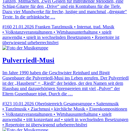
Tanzen, Mitmachen. Zwei Geigen für mitreißende Melodien, eine
Schlag-Gitarre für den „Drive“ und ein Kontrabass für die Tiefe.
Dazu vier Mundwerke für freche, lustige und manchmal „dreggate“
Texte. In die urfränkische …
#160
21.01.2026
Franken
Tanzlmusik • Internat. trad. Musik
• Volkstanzveranstaltungen • Wirtshausunterhaltung • spielt
auswendig • spielt in wechselnden Besetzungen • Repertoire ist
überwiegend urheberrechtsfrei
Pulverriedl-Musi
Im Jahre 1990 haben die Geschwister Reinhard und Birgit
Gusenbauer die Pulverriedl-Musi ins Leben gerufen. Der Pulverriedl
ist der „Hausberg“ = „Riedl“ der beiden, der den Namen seit dem
Hausbau und dazugehörigen Sprengereien mit viel „Pulver“ der
Eltern Gusenbauer trägt. Durch die …
#323
10.01.2026
Oberösterreich
Gesangsgruppe • Saitenmusik
• Tanzlmusik • Ziachmusi • kirchliche Musik • Eigenkompositionen
• Volkstanzveranstaltungen • Wirtshausunterhaltung • spielt
auswendig • tritt konzertant auf • spielt in wechselnden Besetzungen
• Repertoire ist überwiegend urheberrechtsfrei