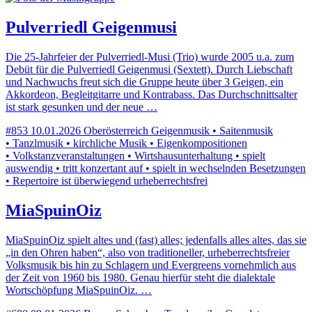
Pulverriedl Geigenmusi
Die 25-Jahrfeier der Pulverriedl-Musi (Trio) wurde 2005 u.a. zum
Debüt für die Pulverriedl Geigenmusi (Sextett). Durch Liebschaft
und Nachwuchs freut sich die Gruppe heute über 3 Geigen, ein
Akkordeon, Begleitgitarre und Kontrabass. Das Durchschnittsalter
ist stark gesunken und der neue …
#853
10.01.2026
Oberösterreich
Geigenmusik • Saitenmusik
• Tanzlmusik • kirchliche Musik • Eigenkompositionen
• Volkstanzveranstaltungen • Wirtshausunterhaltung • spielt
auswendig • tritt konzertant auf • spielt in wechselnden Besetzungen
• Repertoire ist überwiegend urheberrechtsfrei
MiaSpuinOiz
MiaSpuinOiz spielt altes und (fast) alles; jedenfalls alles altes, das sie
„in den Ohren haben“, also von traditioneller, urheberrechtsfreier
Volksmusik bis hin zu Schlagern und Evergreens vornehmlich aus
der Zeit von 1960 bis 1980. Genau hierfür steht die dialektale
Wortschöpfung MiaSpuinOiz. …