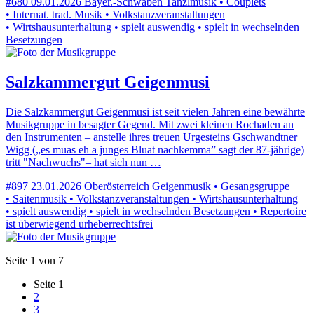
#680
09.01.2026
Bayer.-Schwaben
Tanzlmusik • Couplets
• Internat. trad. Musik • Volkstanzveranstaltungen
• Wirtshausunterhaltung • spielt auswendig • spielt in wechselnden
Besetzungen
Salzkammergut Geigenmusi
Die Salzkammergut Geigenmusi ist seit vielen Jahren eine bewährte
Musikgruppe in besagter Gegend. Mit zwei kleinen Rochaden an
den Instrumenten – anstelle ihres treuen Urgesteins Gschwandtner
Wigg („es muas eh a junges Bluat nachkemma” sagt der 87-jährige)
tritt "Nachwuchs"– hat sich nun …
#897
23.01.2026
Oberösterreich
Geigenmusik • Gesangsgruppe
• Saitenmusik • Volkstanzveranstaltungen • Wirtshausunterhaltung
• spielt auswendig • spielt in wechselnden Besetzungen • Repertoire
ist überwiegend urheberrechtsfrei
Seite 1 von 7
Seite
1
2
3