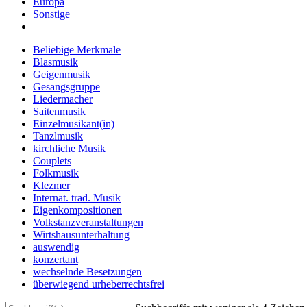
Europa
Sonstige
Beliebige Merkmale
Blasmusik
Geigenmusik
Gesangsgruppe
Liedermacher
Saitenmusik
Einzelmusikant(in)
Tanzlmusik
kirchliche Musik
Couplets
Folkmusik
Klezmer
Internat. trad. Musik
Eigenkompositionen
Volkstanzveranstaltungen
Wirtshausunterhaltung
auswendig
konzertant
wechselnde Besetzungen
überwiegend urheberrechtsfrei