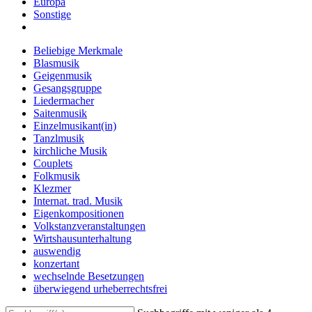
Europa
Sonstige
Beliebige Merkmale
Blasmusik
Geigenmusik
Gesangsgruppe
Liedermacher
Saitenmusik
Einzelmusikant(in)
Tanzlmusik
kirchliche Musik
Couplets
Folkmusik
Klezmer
Internat. trad. Musik
Eigenkompositionen
Volkstanzveranstaltungen
Wirtshausunterhaltung
auswendig
konzertant
wechselnde Besetzungen
überwiegend urheberrechtsfrei