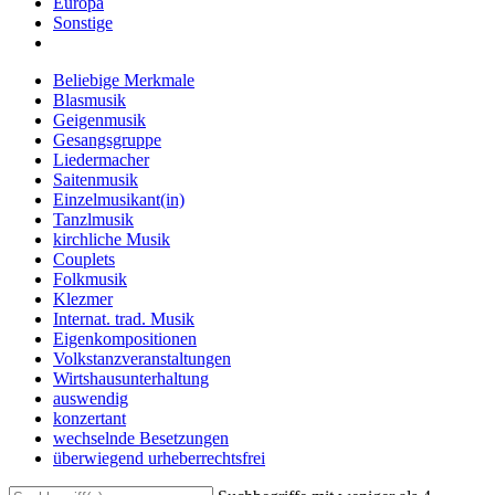
Europa
Sonstige
Beliebige Merkmale
Blasmusik
Geigenmusik
Gesangsgruppe
Liedermacher
Saitenmusik
Einzelmusikant(in)
Tanzlmusik
kirchliche Musik
Couplets
Folkmusik
Klezmer
Internat. trad. Musik
Eigenkompositionen
Volkstanzveranstaltungen
Wirtshausunterhaltung
auswendig
konzertant
wechselnde Besetzungen
überwiegend urheberrechtsfrei