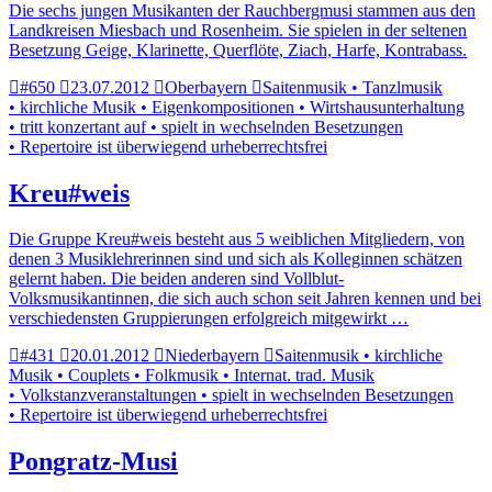
Die sechs jungen Musikanten der Rauchbergmusi stammen aus den
Landkreisen Miesbach und Rosenheim. Sie spielen in der seltenen
Besetzung Geige, Klarinette, Querflöte, Ziach, Harfe, Kontrabass.
#650
23.07.2012
Oberbayern
Saitenmusik • Tanzlmusik
• kirchliche Musik • Eigenkompositionen • Wirtshausunterhaltung
• tritt konzertant auf • spielt in wechselnden Besetzungen
• Repertoire ist überwiegend urheberrechtsfrei
Kreu#weis
Die Gruppe Kreu#weis besteht aus 5 weiblichen Mitgliedern, von
denen 3 Musiklehrerinnen sind und sich als Kolleginnen schätzen
gelernt haben. Die beiden anderen sind Vollblut-
Volksmusikantinnen, die sich auch schon seit Jahren kennen und bei
verschiedensten Gruppierungen erfolgreich mitgewirkt …
#431
20.01.2012
Niederbayern
Saitenmusik • kirchliche
Musik • Couplets • Folkmusik • Internat. trad. Musik
• Volkstanzveranstaltungen • spielt in wechselnden Besetzungen
• Repertoire ist überwiegend urheberrechtsfrei
Pongratz-Musi