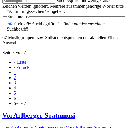
Suchbegriffe mit weniger als 4
Zeichen werden ignoriert. Mehrere zusammengehörige Wörter bitte
in "Anführungszeichen" eingeben.
Suchmodus
finde
alle
Suchbegriffe
finde
mindestens einen
Suchbegriff
67 Musikgruppen bzw. Solisten entsprechen der aktuellen Filter-
Auswahl
Seite 7 von 7
« Erste
‹ Zurück
1
2
3
4
5
6
Seite
7
VorArlberger Soatnmusi
Die VorArlberger Soatnmusi oder (Vor)-Arlberger Soatnmusi