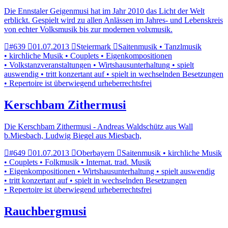
Die Ennstaler Geigenmusi hat im Jahr 2010 das Licht der Welt
erblickt. Gespielt wird zu allen Anlässen im Jahres- und Lebenskreis
von echter Volksmusik bis zur modernen volxmusik.
#639
01.07.2013
Steiermark
Saitenmusik • Tanzlmusik
• kirchliche Musik • Couplets • Eigenkompositionen
• Volkstanzveranstaltungen • Wirtshausunterhaltung • spielt
auswendig • tritt konzertant auf • spielt in wechselnden Besetzungen
• Repertoire ist überwiegend urheberrechtsfrei
Kerschbam Zithermusi
Die Kerschbam Zithermusi - Andreas Waldschütz aus Wall
b.Miesbach, Ludwig Biegel aus Miesbach,
#649
01.07.2013
Oberbayern
Saitenmusik • kirchliche Musik
• Couplets • Folkmusik • Internat. trad. Musik
• Eigenkompositionen • Wirtshausunterhaltung • spielt auswendig
• tritt konzertant auf • spielt in wechselnden Besetzungen
• Repertoire ist überwiegend urheberrechtsfrei
Rauchbergmusi