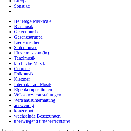
Europa
Sonstige
Beliebige Merkmale
Blasmusik
Geigenmusik
Gesangsgruppe
Liedermacher
Saitenmusik
Einzelmusikant(in)
Tanzlmusik
kirchliche Musik
Couplets
Folkmusik
Klezmer
Internat. trad. Musik
Eigenkompositionen
Volkstanzveranstaltungen
Wirtshausunterhaltung
auswendig
konzertant
wechselnde Besetzungen
überwiegend urheberrechtsfrei