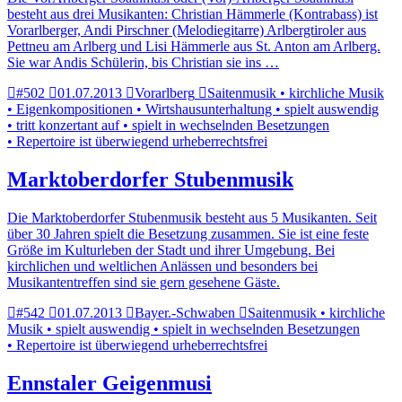
besteht aus drei Musikanten: Christian Hämmerle (Kontrabass) ist
Vorarlberger, Andi Pirschner (Melodiegitarre) Arlbergtiroler aus
Pettneu am Arlberg und Lisi Hämmerle aus St. Anton am Arlberg.
Sie war Andis Schülerin, bis Christian sie ins …
#502
01.07.2013
Vorarlberg
Saitenmusik • kirchliche Musik
• Eigenkompositionen • Wirtshausunterhaltung • spielt auswendig
• tritt konzertant auf • spielt in wechselnden Besetzungen
• Repertoire ist überwiegend urheberrechtsfrei
Marktoberdorfer Stubenmusik
Die Marktoberdorfer Stubenmusik besteht aus 5 Musikanten. Seit
über 30 Jahren spielt die Besetzung zusammen. Sie ist eine feste
Größe im Kulturleben der Stadt und ihrer Umgebung. Bei
kirchlichen und weltlichen Anlässen und besonders bei
Musikantentreffen sind sie gern gesehene Gäste.
#542
01.07.2013
Bayer.-Schwaben
Saitenmusik • kirchliche
Musik • spielt auswendig • spielt in wechselnden Besetzungen
• Repertoire ist überwiegend urheberrechtsfrei
Ennstaler Geigenmusi