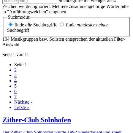
Suchbegriffe mit weniger als 4
Zeichen werden ignoriert. Mehrere zusammengehörige Wörter bitte
in "Anführungszeichen" eingeben.
Suchmodus
finde
alle
Suchbegriffe
finde
mindestens einen
Suchbegriff
104 Musikgruppen bzw. Solisten entsprechen der aktuellen Filter-
Auswahl
Seite 1 von 11
Seite
1
2
3
4
5
6
7
Nächste ›
Letzte »
Zither-Club Solnhofen
Der Zither-Club Solnhofen wurde 1992 wiederbelebt und spielt