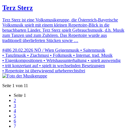
Terz Sterz
Terz Sterz ist eine Volksmusikgruppe, die Österreich-Bayerische
Volksmusik spielt mit einem kleinen Repertoire-Blick in die
benachbarten Länder. Terz Sterz spielt Gebrauchsmusik, d.h. Musik
zum Tanzen und zum Zuhören. Das Repertoire wurde aus
traditionell überlieferten Stücken sowie …
#486
20.02.2026
NÖ / Wien
Geigenmusik • Saitenmusik
• Tanzlmusik • Ziachmusi • Folkmusik • Internat. trad. Musik
• Eigenkompositionen • Wirtshausunterhaltung • spielt auswendig
• tritt konzertant auf • spielt in wechselnden Besetzungen
• Repertoire ist überwiegend urheberrechtsfrei
Seite 1 von 11
Seite
1
2
3
4
5
6
7