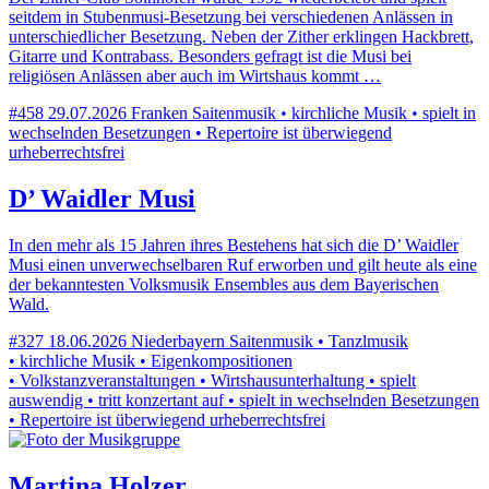
seitdem in Stubenmusi-Besetzung bei verschiedenen Anlässen in
unterschiedlicher Besetzung. Neben der Zither erklingen Hackbrett,
Gitarre und Kontrabass. Besonders gefragt ist die Musi bei
religiösen Anlässen aber auch im Wirtshaus kommt …
#458
29.07.2026
Franken
Saitenmusik • kirchliche Musik • spielt in
wechselnden Besetzungen • Repertoire ist überwiegend
urheberrechtsfrei
D’ Waidler Musi
In den mehr als 15 Jahren ihres Bestehens hat sich die D’ Waidler
Musi einen unverwechselbaren Ruf erworben und gilt heute als eine
der bekanntesten Volksmusik Ensembles aus dem Bayerischen
Wald.
#327
18.06.2026
Niederbayern
Saitenmusik • Tanzlmusik
• kirchliche Musik • Eigenkompositionen
• Volkstanzveranstaltungen • Wirtshausunterhaltung • spielt
auswendig • tritt konzertant auf • spielt in wechselnden Besetzungen
• Repertoire ist überwiegend urheberrechtsfrei
Martina Holzer