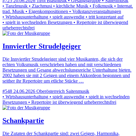
#725
20.06.2026
Tirol
Blasmusik • Gesangsgruppe • Saitenmusik
• Tanzlmusik • Ziachmusi • kirchliche Musik • Folkmusik • Internat.
trad. Musik • Eigenkompositionen • Volkstanzveranstaltungen
• Wirtshausunterhaltung • spielt auswendig • tritt konzertant auf
• spielt in wechselnden Besetzungen • Repertoire ist überwiegend
urheberrechtsfrei
Innviertler Strudelgeiger
Die Innviertler Strudelgeiger sind vier Musikanten, die sich der
echten Volksmusik verschrieben haben und mit verschiedenen
Besetzungen und Gesang abwechslungsreiche Unterhaltung bieten.
2002 haben sie mit 2 Geigen und einem Akkordeon begonnen und
seither ihr Repertoire um etliche Stücke …
#548
24.06.2026
Oberösterreich
Saitenmusik
• Wirtshausunterhaltung • spielt auswendig • spielt in wechselnden
Besetzungen • Repertoire ist überwiegend urheberrechtsfrei
Schankpartie
Die Zutaten der Schankpartie sind: zwei Geigen, Harmonika,