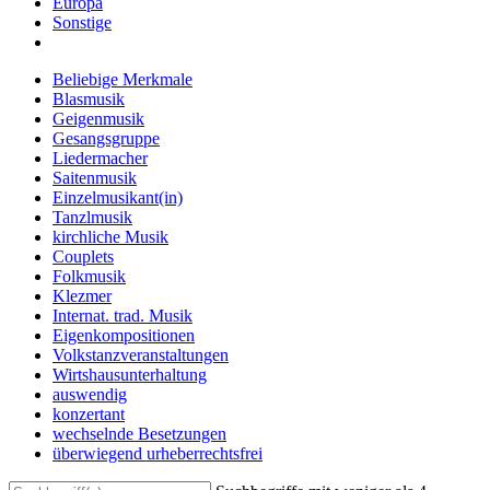
Europa
Sonstige
Beliebige Merkmale
Blasmusik
Geigenmusik
Gesangsgruppe
Liedermacher
Saitenmusik
Einzelmusikant(in)
Tanzlmusik
kirchliche Musik
Couplets
Folkmusik
Klezmer
Internat. trad. Musik
Eigenkompositionen
Volkstanzveranstaltungen
Wirtshausunterhaltung
auswendig
konzertant
wechselnde Besetzungen
überwiegend urheberrechtsfrei