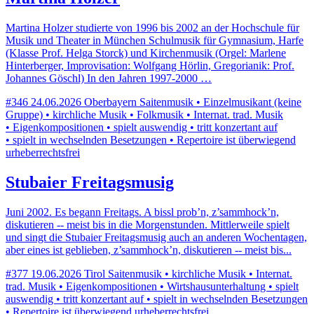
Martina Holzer studierte von 1996 bis 2002 an der Hochschule für
Musik und Theater in München Schulmusik für Gymnasium, Harfe
(Klasse Prof. Helga Storck) und Kirchenmusik (Orgel: Marlene
Hinterberger, Improvisation: Wolfgang Hörlin, Gregorianik: Prof.
Johannes Göschl) In den Jahren 1997-2000 …
#346
24.06.2026
Oberbayern
Saitenmusik • Einzelmusikant (keine
Gruppe) • kirchliche Musik • Folkmusik • Internat. trad. Musik
• Eigenkompositionen • spielt auswendig • tritt konzertant auf
• spielt in wechselnden Besetzungen • Repertoire ist überwiegend
urheberrechtsfrei
Stubaier Freitagsmusig
Juni 2002. Es begann Freitags. A bissl prob’n, z’sammhock’n,
diskutieren -- meist bis in die Morgenstunden. Mittlerweile spielt
und singt die Stubaier Freitagsmusig auch an anderen Wochentagen,
aber eines ist geblieben, z’sammhock’n, diskutieren -- meist bis...
#377
19.06.2026
Tirol
Saitenmusik • kirchliche Musik • Internat.
trad. Musik • Eigenkompositionen • Wirtshausunterhaltung • spielt
auswendig • tritt konzertant auf • spielt in wechselnden Besetzungen
• Repertoire ist überwiegend urheberrechtsfrei