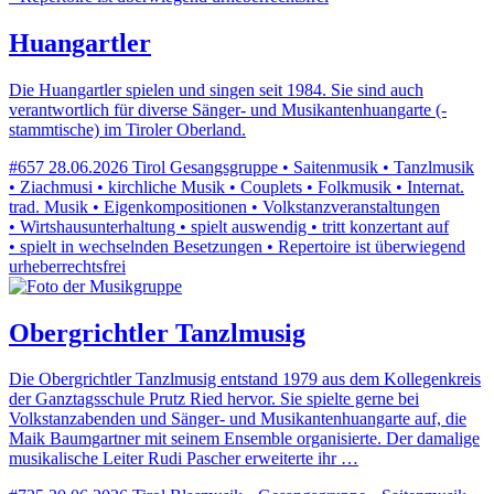
Huangartler
Die Huangartler spielen und singen seit 1984. Sie sind auch
verantwortlich für diverse Sänger- und Musikantenhuangarte (-
stammtische) im Tiroler Oberland.
#657
28.06.2026
Tirol
Gesangsgruppe • Saitenmusik • Tanzlmusik
• Ziachmusi • kirchliche Musik • Couplets • Folkmusik • Internat.
trad. Musik • Eigenkompositionen • Volkstanzveranstaltungen
• Wirtshausunterhaltung • spielt auswendig • tritt konzertant auf
• spielt in wechselnden Besetzungen • Repertoire ist überwiegend
urheberrechtsfrei
Obergrichtler Tanzlmusig
Die Obergrichtler Tanzlmusig entstand 1979 aus dem Kollegenkreis
der Ganztagsschule Prutz Ried hervor. Sie spielte gerne bei
Volkstanzabenden und Sänger- und Musikantenhuangarte auf, die
Maik Baumgartner mit seinem Ensemble organisierte. Der damalige
musikalische Leiter Rudi Pascher erweiterte ihr …