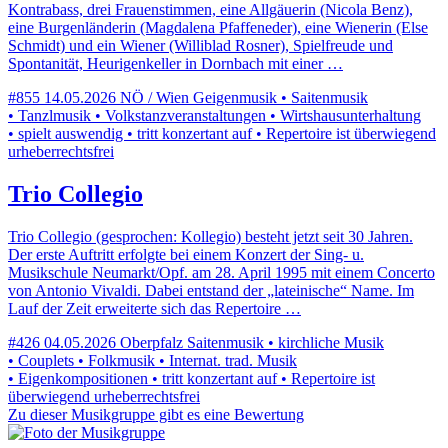
Kontrabass, drei Frauenstimmen, eine Allgäuerin (Nicola Benz),
eine Burgenländerin (Magdalena Pfaffeneder), eine Wienerin (Else
Schmidt) und ein Wiener (Williblad Rosner), Spielfreude und
Spontanität, Heurigenkeller in Dornbach mit einer …
#855
14.05.2026
NÖ / Wien
Geigenmusik • Saitenmusik
• Tanzlmusik • Volkstanzveranstaltungen • Wirtshausunterhaltung
• spielt auswendig • tritt konzertant auf • Repertoire ist überwiegend
urheberrechtsfrei
Trio Collegio
Trio Collegio (gesprochen: Kollegio) besteht jetzt seit 30 Jahren.
Der erste Auftritt erfolgte bei einem Konzert der Sing- u.
Musikschule Neumarkt/Opf. am 28. April 1995 mit einem Concerto
von Antonio Vivaldi. Dabei entstand der „lateinische“ Name. Im
Lauf der Zeit erweiterte sich das Repertoire …
#426
04.05.2026
Oberpfalz
Saitenmusik • kirchliche Musik
• Couplets • Folkmusik • Internat. trad. Musik
• Eigenkompositionen • tritt konzertant auf • Repertoire ist
überwiegend urheberrechtsfrei
Zu dieser Musikgruppe gibt es eine Bewertung