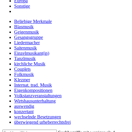
Europa
Sonstige
Beliebige Merkmale
Blasmusik
Geigenmusik
Gesangsgruppe
Liedermacher
Saitenmusik
Einzelmusikant(in)
Tanzlmusik
kirchliche Musik
Couplets
Folkmusik
Klezmer
Internat. trad. Musik
Eigenkompositionen
Volkstanzveranstaltungen
Wirtshausunterhaltung
auswendig
konzertant
wechselnde Besetzungen
überwiegend urheberrechtsfrei