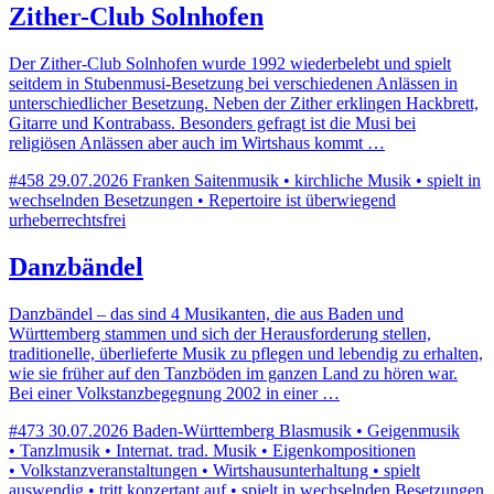
Zither-Club Solnhofen
Der Zither-Club Solnhofen wurde 1992 wiederbelebt und spielt
seitdem in Stubenmusi-Besetzung bei verschiedenen Anlässen in
unterschiedlicher Besetzung. Neben der Zither erklingen Hackbrett,
Gitarre und Kontrabass. Besonders gefragt ist die Musi bei
religiösen Anlässen aber auch im Wirtshaus kommt …
#458
29.07.2026
Franken
Saitenmusik • kirchliche Musik • spielt in
wechselnden Besetzungen • Repertoire ist überwiegend
urheberrechtsfrei
Danzbändel
Danzbändel – das sind 4 Musikanten, die aus Baden und
Württemberg stammen und sich der Herausforderung stellen,
traditionelle, überlieferte Musik zu pflegen und lebendig zu erhalten,
wie sie früher auf den Tanzböden im ganzen Land zu hören war.
Bei einer Volkstanzbegegnung 2002 in einer …
#473
30.07.2026
Baden-Württemberg
Blasmusik • Geigenmusik
• Tanzlmusik • Internat. trad. Musik • Eigenkompositionen
• Volkstanzveranstaltungen • Wirtshausunterhaltung • spielt
auswendig • tritt konzertant auf • spielt in wechselnden Besetzungen