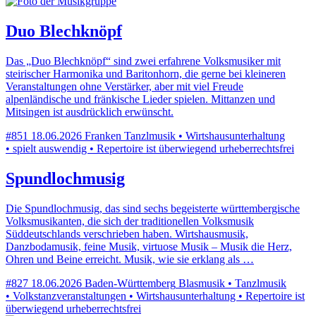
Duo Blechknöpf
Das „Duo Blechknöpf“ sind zwei erfahrene Volksmusiker mit
steirischer Harmonika und Baritonhorn, die gerne bei kleineren
Veranstaltungen ohne Verstärker, aber mit viel Freude
alpenländische und fränkische Lieder spielen. Mittanzen und
Mitsingen ist ausdrücklich erwünscht.
#851
18.06.2026
Franken
Tanzlmusik • Wirtshausunterhaltung
• spielt auswendig • Repertoire ist überwiegend urheberrechtsfrei
Spundlochmusig
Die Spundlochmusig, das sind sechs begeisterte württembergische
Volksmusikanten, die sich der traditionellen Volksmusik
Süddeutschlands verschrieben haben. Wirtshausmusik,
Danzbodamusik, feine Musik, virtuose Musik – Musik die Herz,
Ohren und Beine erreicht. Musik, wie sie erklang als …
#827
18.06.2026
Baden-Württemberg
Blasmusik • Tanzlmusik
• Volkstanzveranstaltungen • Wirtshausunterhaltung • Repertoire ist
überwiegend urheberrechtsfrei