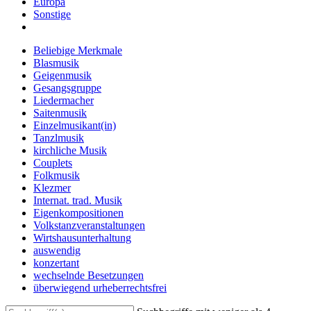
Europa
Sonstige
Beliebige Merkmale
Blasmusik
Geigenmusik
Gesangsgruppe
Liedermacher
Saitenmusik
Einzelmusikant(in)
Tanzlmusik
kirchliche Musik
Couplets
Folkmusik
Klezmer
Internat. trad. Musik
Eigenkompositionen
Volkstanzveranstaltungen
Wirtshausunterhaltung
auswendig
konzertant
wechselnde Besetzungen
überwiegend urheberrechtsfrei