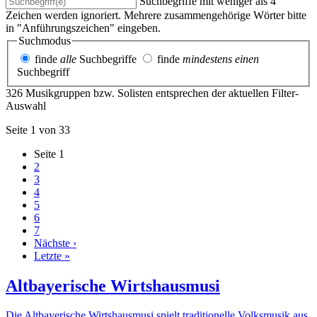
Suchbegriffe mit weniger als 4
Zeichen werden ignoriert. Mehrere zusammengehörige Wörter bitte
in "Anführungszeichen" eingeben.
Suchmodus
finde
alle
Suchbegriffe
finde
mindestens einen
Suchbegriff
326 Musikgruppen bzw. Solisten entsprechen der aktuellen Filter-
Auswahl
Seite 1 von 33
Seite
1
2
3
4
5
6
7
Nächste ›
Letzte »
Altbayerische Wirtshausmusi
Die Altbayerische Wirtshausmusi spielt traditionelle Volksmusik aus