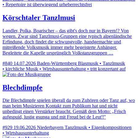
• Repertoire ist überwiegend urheberrechtsfrei
Körschtaler Tanzlmusi
Landler, Polka, Boarischer – das gibt's doch nur in Bayern!? Von
wegen. Zwar sind Tanzlmusi-Gruppen eine typisch alpenländische
Erfindung, doch findet die schwungvolle, handgemachte und
mitreißende Volksmusik immer mehr begeisterte Anhänger.
Begleitete die Kapelle ursprünglich Volkstanzgruppen …
#840
14.07.2026
Baden-Württemberg
Blasmusik • Tanzlmusik
• kirchliche Musik • Wirtshausunterhaltung • tritt konzertant auf
Blechdimpfe
Die Blechdimpfe spielen überall da zum Zuhören oder Tanz auf, wo
man beim Musizieren Kontakt zum Publikum hat und nicht
unbedingt einen Verstärker braucht. Gemäß dem Motto: „Frisch
aufgspuid, lustig gsunga und mit Freud bei de Leut'!"
#929
19.06.2026
Niederbayern
Tanzlmusik • Eigenkompositionen
• Wirtshausunterhaltung