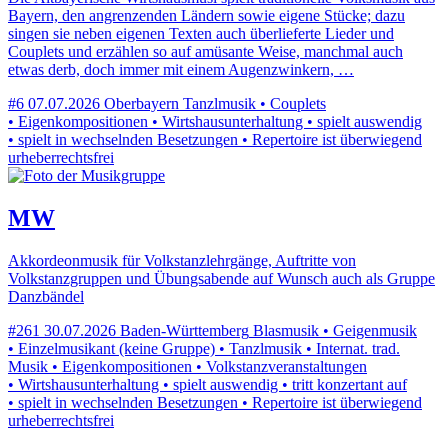
Bayern, den angrenzenden Ländern sowie eigene Stücke; dazu
singen sie neben eigenen Texten auch überlieferte Lieder und
Couplets und erzählen so auf amüsante Weise, manchmal auch
etwas derb, doch immer mit einem Augenzwinkern, …
#6
07.07.2026
Oberbayern
Tanzlmusik • Couplets
• Eigenkompositionen • Wirtshausunterhaltung • spielt auswendig
• spielt in wechselnden Besetzungen • Repertoire ist überwiegend
urheberrechtsfrei
MW
Akkordeonmusik für Volkstanzlehrgänge, Auftritte von
Volkstanzgruppen und Übungsabende auf Wunsch auch als Gruppe
Danzbändel
#261
30.07.2026
Baden-Württemberg
Blasmusik • Geigenmusik
• Einzelmusikant (keine Gruppe) • Tanzlmusik • Internat. trad.
Musik • Eigenkompositionen • Volkstanzveranstaltungen
• Wirtshausunterhaltung • spielt auswendig • tritt konzertant auf
• spielt in wechselnden Besetzungen • Repertoire ist überwiegend
urheberrechtsfrei