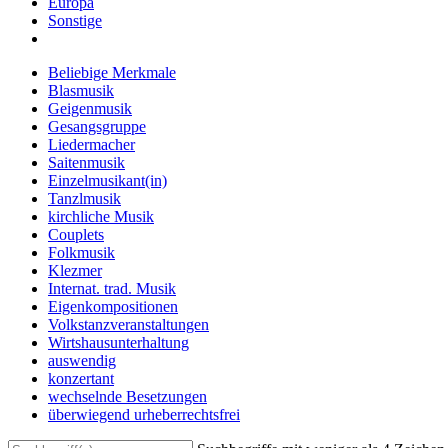
Europa
Sonstige
Beliebige Merkmale
Blasmusik
Geigenmusik
Gesangsgruppe
Liedermacher
Saitenmusik
Einzelmusikant(in)
Tanzlmusik
kirchliche Musik
Couplets
Folkmusik
Klezmer
Internat. trad. Musik
Eigenkompositionen
Volkstanzveranstaltungen
Wirtshausunterhaltung
auswendig
konzertant
wechselnde Besetzungen
überwiegend urheberrechtsfrei