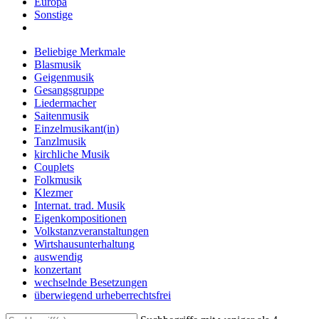
Europa
Sonstige
Beliebige Merkmale
Blasmusik
Geigenmusik
Gesangsgruppe
Liedermacher
Saitenmusik
Einzelmusikant(in)
Tanzlmusik
kirchliche Musik
Couplets
Folkmusik
Klezmer
Internat. trad. Musik
Eigenkompositionen
Volkstanzveranstaltungen
Wirtshausunterhaltung
auswendig
konzertant
wechselnde Besetzungen
überwiegend urheberrechtsfrei