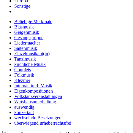
Europa
Sonstige
Beliebige Merkmale
Blasmusik
Geigenmusik
Gesangsgruppe
Liedermacher
Saitenmusik
Einzelmusikant(in)
Tanzlmusik
kirchliche Musik
Couplets
Folkmusik
Klezmer
Internat. trad. Musik
Eigenkompositionen
Volkstanzveranstaltungen
Wirtshausunterhaltung
auswendig
konzertant
wechselnde Besetzungen
überwiegend urheberrechtsfrei