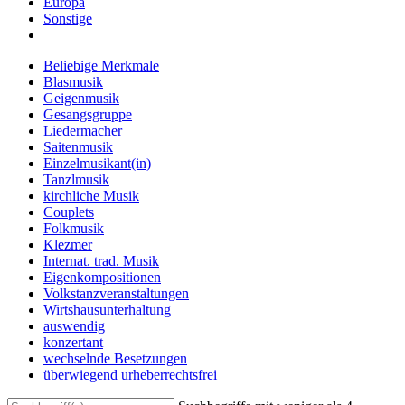
Europa
Sonstige
Beliebige Merkmale
Blasmusik
Geigenmusik
Gesangsgruppe
Liedermacher
Saitenmusik
Einzelmusikant(in)
Tanzlmusik
kirchliche Musik
Couplets
Folkmusik
Klezmer
Internat. trad. Musik
Eigenkompositionen
Volkstanzveranstaltungen
Wirtshausunterhaltung
auswendig
konzertant
wechselnde Besetzungen
überwiegend urheberrechtsfrei