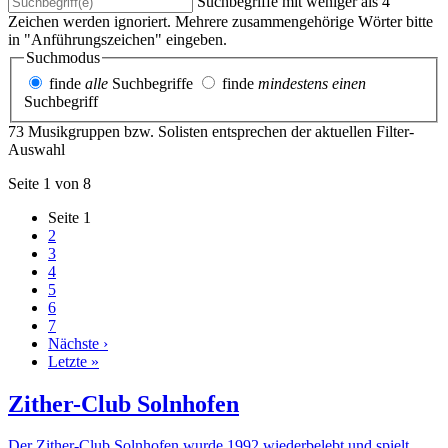
Suchbegriffe mit weniger als 4
Zeichen werden ignoriert. Mehrere zusammengehörige Wörter bitte
in "Anführungszeichen" eingeben.
Suchmodus
finde
alle
Suchbegriffe
finde
mindestens einen
Suchbegriff
73 Musikgruppen bzw. Solisten entsprechen der aktuellen Filter-
Auswahl
Seite 1 von 8
Seite
1
2
3
4
5
6
7
Nächste ›
Letzte »
Zither-Club Solnhofen
Der Zither-Club Solnhofen wurde 1992 wiederbelebt und spielt