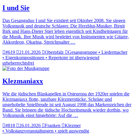
I und Sie
Das Gesangsduo I und Sie existiert seit Oktober 2008. Sie singen
Volksmusik und deutsche Schlager. Die Herzblut-Musiker, Birgit
Birk und Hans-Dieter Stier leben eigentlich seit Kindheitstagen für
die Musik. Ihre Musik wird begleitet von Instrumenten wie Gitarre,
Akkordeon, Okarina, Streichpsalter …
#619
21.01.2026
Oberpfalz
Gesangsgruppe • Liedermacher
• Eigenkompositionen • Repertoire ist überwiegend
urheberrechtsfrei
Klezmaniaxx
Wie die jüdischen Blaskapellen in Osteuropa der 1920er spielen die
Klezmaniaxx flotte, tanzbare Klezmerstücke. Schräge und
ungehobelte Spielfreude ist seit August 1998 das Markenzeichen der
Band. Sie bringen die jüdische Hochzeitsmusik wieder dorthin, wo
Volksmusik einst hingehörte: Auf die …
#818
26.01.2026
Franken
Klezmer
• Volkstanzveranstaltungen • spielt auswendig