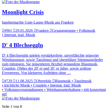
Moonlight Crisis
handgemachte Gute-Laune-Musik aus Franken
#961
29.01.2026
Franken
Gesangsgruppe • Folkmusik
• Internat. trad. Musik
D' 4 Blechseggln
D' 4 Blechseggln spielen verstärkerfreie, unverfälschte griawige
Wirtshausmusi, sowie Tanzlmusi und oberpfälzer Stimmungslieder
zum mitsingen. Sie präsentieren flexibel gestandene Blasmusik,
Couplets, Oldies der 20' er und 30´ er Jahre, sowie zeitlose
Evergreens. Von kleineren Auftritten ohne …
#729
11.08.2025
Oberpfalz
Blasmusik • Tanzlmusik
• kirchliche Musik • Couplets • Internat. trad. Musik
• Volkstanzveranstaltungen • Wirtshausunterhaltung • tritt konzertant
auf
Seite 1 von 8