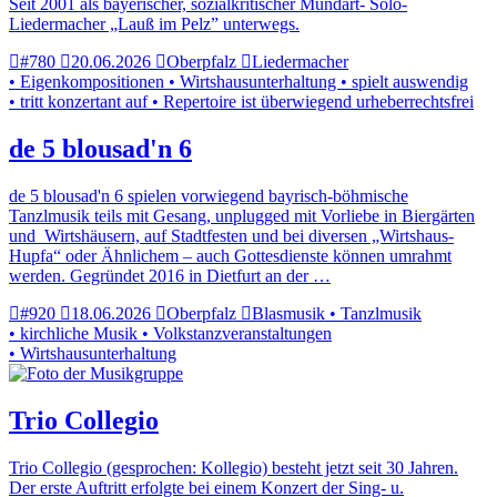
Seit 2001 als bayerischer, sozialkritischer Mundart- Solo-
Liedermacher „Lauß im Pelz” unterwegs.
#780
20.06.2026
Oberpfalz
Liedermacher
• Eigenkompositionen • Wirtshausunterhaltung • spielt auswendig
• tritt konzertant auf • Repertoire ist überwiegend urheberrechtsfrei
de 5 blousad'n 6
de 5 blousad'n 6 spielen vorwiegend bayrisch-böhmische
Tanzlmusik teils mit Gesang, unplugged mit Vorliebe in Biergärten
und Wirtshäusern, auf Stadtfesten und bei diversen „Wirtshaus-
Hupfa“ oder Ähnlichem – auch Gottesdienste können umrahmt
werden. Gegründet 2016 in Dietfurt an der …
#920
18.06.2026
Oberpfalz
Blasmusik • Tanzlmusik
• kirchliche Musik • Volkstanzveranstaltungen
• Wirtshausunterhaltung
Trio Collegio
Trio Collegio (gesprochen: Kollegio) besteht jetzt seit 30 Jahren.
Der erste Auftritt erfolgte bei einem Konzert der Sing- u.