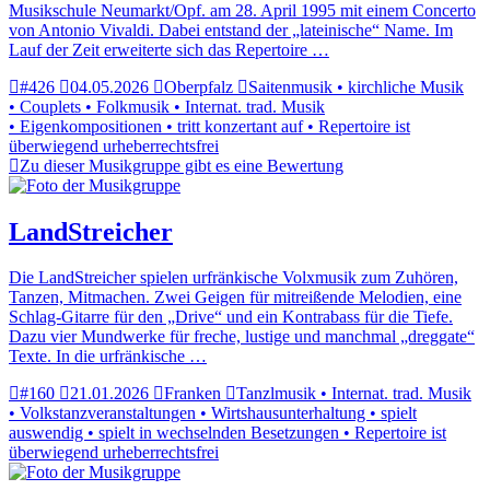
Musikschule Neumarkt/Opf. am 28. April 1995 mit einem Concerto
von Antonio Vivaldi. Dabei entstand der „lateinische“ Name. Im
Lauf der Zeit erweiterte sich das Repertoire …
#426
04.05.2026
Oberpfalz
Saitenmusik • kirchliche Musik
• Couplets • Folkmusik • Internat. trad. Musik
• Eigenkompositionen • tritt konzertant auf • Repertoire ist
überwiegend urheberrechtsfrei
Zu dieser Musikgruppe gibt es eine Bewertung
LandStreicher
Die LandStreicher spielen urfränkische Volxmusik zum Zuhören,
Tanzen, Mitmachen. Zwei Geigen für mitreißende Melodien, eine
Schlag-Gitarre für den „Drive“ und ein Kontrabass für die Tiefe.
Dazu vier Mundwerke für freche, lustige und manchmal „dreggate“
Texte. In die urfränkische …
#160
21.01.2026
Franken
Tanzlmusik • Internat. trad. Musik
• Volkstanzveranstaltungen • Wirtshausunterhaltung • spielt
auswendig • spielt in wechselnden Besetzungen • Repertoire ist
überwiegend urheberrechtsfrei