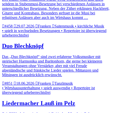
seitdem in Stubenmusi-Besetzung bei verschiedenen Anlässen in
unterschiedlicher Besetzung. Neben der Zither erklingen Hackbrett,
Gitarre und Kontrabass. Besonders gefragt ist die Musi bei
religiösen Anlässen aber auch im Wirtshaus kommt …
#458
29.07.2026
Franken
Saitenmusik • kirchliche Musik
• spielt in wechselnden Besetzungen • Repertoire ist überwiegend
urheberrechtsfrei
Duo Blechknöpf
Das „Duo Blechknöpf“ sind zwei erfahrene Volksmusiker mit
steirischer Harmonika und Baritonhorn, die gerne bei kleineren
Veranstaltungen ohne Verstärker, aber mit viel Freude
alpenländische und fränkische Lieder spielen. Mittanzen und
Mitsingen ist ausdrücklich erwünscht.
#851
18.06.2026
Franken
Tanzlmusik
• Wirtshausunterhaltung • spielt auswendig • Repertoire ist
überwiegend urheberrechtsfrei
Liedermacher Lauß im Pelz