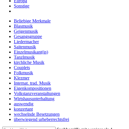
Europa
Sonstige
Beliebige Merkmale
Blasmusik
Geigenmusik
Gesangsgruppe
Liedermacher
Saitenmusik
Einzelmusikant(in)
Tanzlmusik
kirchliche Musik
Couplets
Folkmusik
Klezmer
Internat. trad. Musik
Eigenkompositionen
Volkstanzveranstaltungen
Wirtshausunterhaltung
auswendig
konzertant
wechselnde Besetzungen
überwiegend urheberrechtsfrei