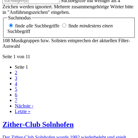
Suchbegriffe mit weniger als 4
Zeichen werden ignoriert. Mehrere zusammengehörige Wörter bitte
in "Anführungszeichen" eingeben.
Suchmodus
finde
alle
Suchbegriffe
finde
mindestens einen
Suchbegriff
108 Musikgruppen bzw. Solisten entsprechen der aktuellen Filter-
Auswahl
Seite 1 von 11
Seite
1
2
3
4
5
6
7
Nächste ›
Letzte »
Zither-Club Solnhofen
Der Zither-Club Solnhofen wurde 1992 wiederbelebt und spielt