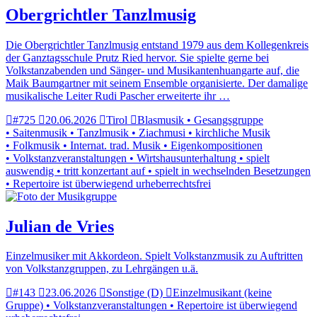
Obergrichtler Tanzlmusig
Die Obergrichtler Tanzlmusig entstand 1979 aus dem Kollegenkreis
der Ganztagsschule Prutz Ried hervor. Sie spielte gerne bei
Volkstanzabenden und Sänger- und Musikantenhuangarte auf, die
Maik Baumgartner mit seinem Ensemble organisierte. Der damalige
musikalische Leiter Rudi Pascher erweiterte ihr …
#725
20.06.2026
Tirol
Blasmusik • Gesangsgruppe
• Saitenmusik • Tanzlmusik • Ziachmusi • kirchliche Musik
• Folkmusik • Internat. trad. Musik • Eigenkompositionen
• Volkstanzveranstaltungen • Wirtshausunterhaltung • spielt
auswendig • tritt konzertant auf • spielt in wechselnden Besetzungen
• Repertoire ist überwiegend urheberrechtsfrei
Julian de Vries
Einzelmusiker mit Akkordeon. Spielt Volkstanzmusik zu Auftritten
von Volkstanzgruppen, zu Lehrgängen u.ä.
#143
23.06.2026
Sonstige (D)
Einzelmusikant (keine
Gruppe) • Volkstanzveranstaltungen • Repertoire ist überwiegend