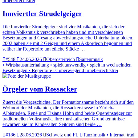
urheberrechtsfrei
Innviertler Strudelgeiger
Die Innviertler Strudelgeiger sind vier Musikanten, die sich der
echten Volksmusik verschrieben haben und mit verschiedenen
Besetzungen und Gesang abwechslungsreiche Unterhaltung bieten.
2002 haben sie mit 2 Geigen und einem Akkordeon begonnen und
seither ihr Repertoire um etliche Stücke …
#548
24.06.2026
Oberösterreich
Saitenmusik
• Wirtshausunterhaltung • spielt auswendig • spielt in wechselnden
Besetzungen • Repertoire ist überwiegend urheberrechtsfrei
Örgeler vom Rossacker
Zuerst die Vorgeschichte. Der Formationsname bezieht sich auf den
Wohnort der Musikanten, die Rossackerstrasse in Zürich-
Albisrieden. René und Tiziana Höhn sind beide Quereinsteiger zur
traditionellen Volksmusik. Ihre musikalischen Grundkenntnisse
erwarben sie im Kindesalter. Seitdem sind beide …
#186
28.06.2026
Schweiz und FL
Tanzlmusik • Internat. trad.