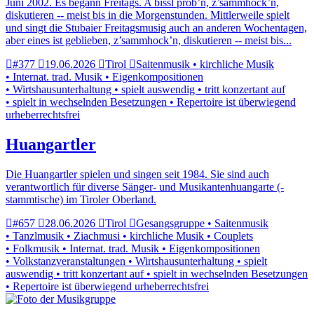
Juni 2002. Es begann Freitags. A bissl prob’n, z’sammhock’n,
diskutieren -- meist bis in die Morgenstunden. Mittlerweile spielt
und singt die Stubaier Freitagsmusig auch an anderen Wochentagen,
aber eines ist geblieben, z’sammhock’n, diskutieren -- meist bis...
#377
19.06.2026
Tirol
Saitenmusik • kirchliche Musik
• Internat. trad. Musik • Eigenkompositionen
• Wirtshausunterhaltung • spielt auswendig • tritt konzertant auf
• spielt in wechselnden Besetzungen • Repertoire ist überwiegend
urheberrechtsfrei
Huangartler
Die Huangartler spielen und singen seit 1984. Sie sind auch
verantwortlich für diverse Sänger- und Musikantenhuangarte (-
stammtische) im Tiroler Oberland.
#657
28.06.2026
Tirol
Gesangsgruppe • Saitenmusik
• Tanzlmusik • Ziachmusi • kirchliche Musik • Couplets
• Folkmusik • Internat. trad. Musik • Eigenkompositionen
• Volkstanzveranstaltungen • Wirtshausunterhaltung • spielt
auswendig • tritt konzertant auf • spielt in wechselnden Besetzungen
• Repertoire ist überwiegend urheberrechtsfrei