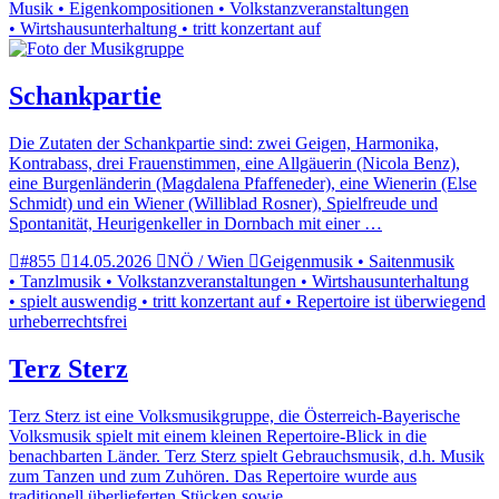
Musik • Eigenkompositionen • Volkstanzveranstaltungen
• Wirtshausunterhaltung • tritt konzertant auf
Schankpartie
Die Zutaten der Schankpartie sind: zwei Geigen, Harmonika,
Kontrabass, drei Frauenstimmen, eine Allgäuerin (Nicola Benz),
eine Burgenländerin (Magdalena Pfaffeneder), eine Wienerin (Else
Schmidt) und ein Wiener (Williblad Rosner), Spielfreude und
Spontanität, Heurigenkeller in Dornbach mit einer …
#855
14.05.2026
NÖ / Wien
Geigenmusik • Saitenmusik
• Tanzlmusik • Volkstanzveranstaltungen • Wirtshausunterhaltung
• spielt auswendig • tritt konzertant auf • Repertoire ist überwiegend
urheberrechtsfrei
Terz Sterz
Terz Sterz ist eine Volksmusikgruppe, die Österreich-Bayerische
Volksmusik spielt mit einem kleinen Repertoire-Blick in die
benachbarten Länder. Terz Sterz spielt Gebrauchsmusik, d.h. Musik
zum Tanzen und zum Zuhören. Das Repertoire wurde aus
traditionell überlieferten Stücken sowie …