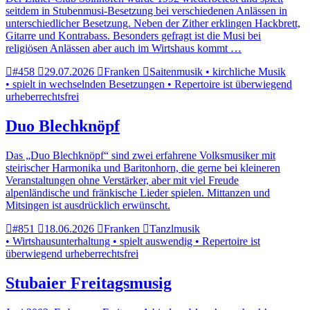
seitdem in Stubenmusi-Besetzung bei verschiedenen Anlässen in
unterschiedlicher Besetzung. Neben der Zither erklingen Hackbrett,
Gitarre und Kontrabass. Besonders gefragt ist die Musi bei
religiösen Anlässen aber auch im Wirtshaus kommt …
#458
29.07.2026
Franken
Saitenmusik • kirchliche Musik
• spielt in wechselnden Besetzungen • Repertoire ist überwiegend
urheberrechtsfrei
Duo Blechknöpf
Das „Duo Blechknöpf“ sind zwei erfahrene Volksmusiker mit
steirischer Harmonika und Baritonhorn, die gerne bei kleineren
Veranstaltungen ohne Verstärker, aber mit viel Freude
alpenländische und fränkische Lieder spielen. Mittanzen und
Mitsingen ist ausdrücklich erwünscht.
#851
18.06.2026
Franken
Tanzlmusik
• Wirtshausunterhaltung • spielt auswendig • Repertoire ist
überwiegend urheberrechtsfrei
Stubaier Freitagsmusig