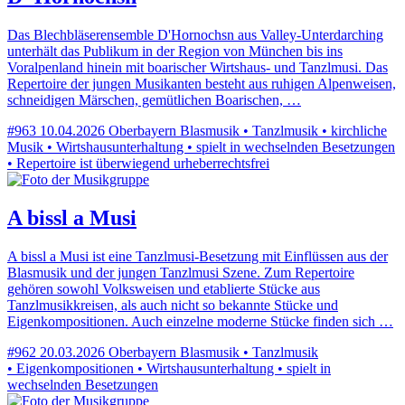
Das Blechbläserensemble D'Hornochsn aus Valley-Unterdarching
unterhält das Publikum in der Region von München bis ins
Voralpenland hinein mit boarischer Wirtshaus- und Tanzlmusi. Das
Repertoire der jungen Musikanten besteht aus ruhigen Alpenweisen,
schneidigen Märschen, gemütlichen Boarischen, …
#963
10.04.2026
Oberbayern
Blasmusik • Tanzlmusik • kirchliche
Musik • Wirtshausunterhaltung • spielt in wechselnden Besetzungen
• Repertoire ist überwiegend urheberrechtsfrei
A bissl a Musi
A bissl a Musi ist eine Tanzlmusi-Besetzung mit Einflüssen aus der
Blasmusik und der jungen Tanzlmusi Szene. Zum Repertoire
gehören sowohl Volksweisen und etablierte Stücke aus
Tanzlmusikkreisen, als auch nicht so bekannte Stücke und
Eigenkompositionen. Auch einzelne moderne Stücke finden sich …
#962
20.03.2026
Oberbayern
Blasmusik • Tanzlmusik
• Eigenkompositionen • Wirtshausunterhaltung • spielt in
wechselnden Besetzungen