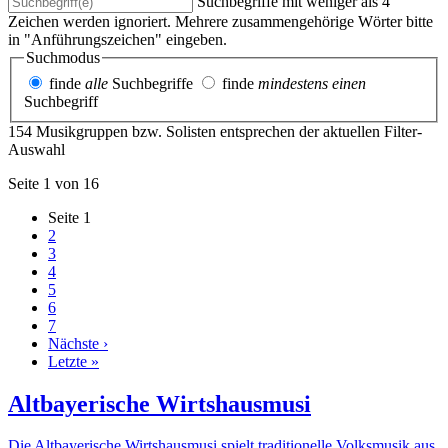
Suchbegriffe mit weniger als 4
Zeichen werden ignoriert. Mehrere zusammengehörige Wörter bitte
in "Anführungszeichen" eingeben.
Suchmodus
finde
alle
Suchbegriffe
finde
mindestens einen
Suchbegriff
154 Musikgruppen bzw. Solisten entsprechen der aktuellen Filter-
Auswahl
Seite 1 von 16
Seite
1
2
3
4
5
6
7
Nächste ›
Letzte »
Altbayerische Wirtshausmusi
Die Altbayerische Wirtshausmusi spielt traditionelle Volksmusik aus