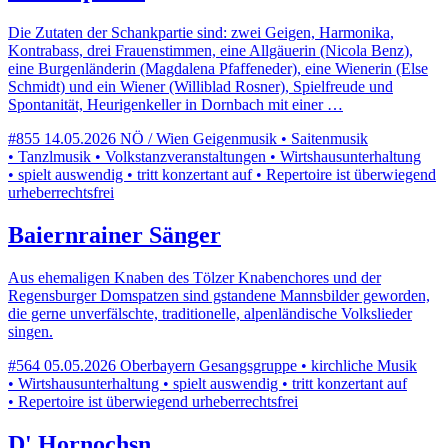
Die Zutaten der Schankpartie sind: zwei Geigen, Harmonika,
Kontrabass, drei Frauenstimmen, eine Allgäuerin (Nicola Benz),
eine Burgenländerin (Magdalena Pfaffeneder), eine Wienerin (Else
Schmidt) und ein Wiener (Williblad Rosner), Spielfreude und
Spontanität, Heurigenkeller in Dornbach mit einer …
#855
14.05.2026
NÖ / Wien
Geigenmusik • Saitenmusik
• Tanzlmusik • Volkstanzveranstaltungen • Wirtshausunterhaltung
• spielt auswendig • tritt konzertant auf • Repertoire ist überwiegend
urheberrechtsfrei
Baiernrainer Sänger
Aus ehemaligen Knaben des Tölzer Knabenchores und der
Regensburger Domspatzen sind gstandene Mannsbilder geworden,
die gerne unverfälschte, traditionelle, alpenländische Volkslieder
singen.
#564
05.05.2026
Oberbayern
Gesangsgruppe • kirchliche Musik
• Wirtshausunterhaltung • spielt auswendig • tritt konzertant auf
• Repertoire ist überwiegend urheberrechtsfrei
D' Hornochsn