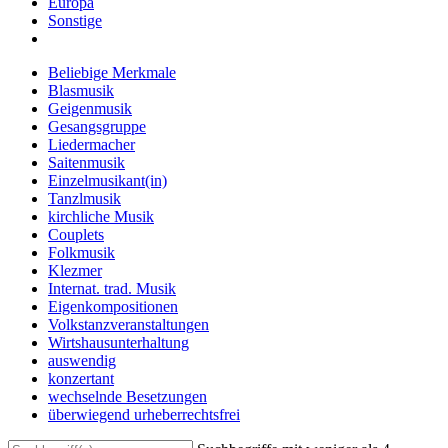
Europa
Sonstige
Beliebige Merkmale
Blasmusik
Geigenmusik
Gesangsgruppe
Liedermacher
Saitenmusik
Einzelmusikant(in)
Tanzlmusik
kirchliche Musik
Couplets
Folkmusik
Klezmer
Internat. trad. Musik
Eigenkompositionen
Volkstanzveranstaltungen
Wirtshausunterhaltung
auswendig
konzertant
wechselnde Besetzungen
überwiegend urheberrechtsfrei