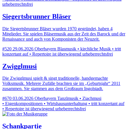
urheberrechtsfrei
Siegertsbrunner Bläser
Die Siegertsbrunner Bläser wurden 1970 gegründet, haben 4
Mitglieder. Sie spielen Bläsermusik aus der Zeit des Barock und der
Renaissance und auch von Komponisten der Neuzeit.
#520
29.06.2026
Oberbayern
Blasmusik • kirchliche Musik • tritt
konzertant auf • Repertoire ist überwiegend urheberrechtsfrei
Zwigglmusi
Die Zwigglmusi spielt & singt traditionelle, handgemachte
Volksmusik. Mehrere Zufälle brachten sie im „Geburtsjahr“ 2011
zusammen. Sie stammen aus dem Großraum Ingolstadt.
#670
03.06.2026
Oberbayern
Tanzlmusik • Ziachmusi
• Eigenkompositionen • Wirtshausunterhaltung • tritt konzertant auf
• Repertoire ist überwiegend urheberrechtsfrei
Schankpartie