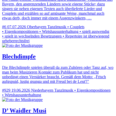
Bayern, den angrenzenden Ländern sowie eigene Stücke; dazu
singen sie neben eigenen Texten auch überlieferte Lieder und
Couplets und erzählen so auf amüsante Weise, manchmal auch
etwas derb, doch immer mit einem Augenzwinkern, …
#6
07.07.2026
Oberbayern
Tanzlmusik • Couplets
• Eigenkompositionen • Wirtshausunterhaltung • spielt auswendig
• spielt in wechselnden Besetzungen • Repertoire ist überwiegend
urheberrechtsfrei
Blechdimpfe
Die Blechdimpfe spielen überall da zum Zuhören oder Tanz auf, wo
man beim Musizieren Kontakt zum Publikum hat und nicht
unbedingt einen Verstärker braucht. Gemäß dem Motto: „Frisch
aufgspuid, lustig gsunga und mit Freud bei de Leut'!"
#929
19.06.2026
Niederbayern
Tanzlmusik • Eigenkompositionen
• Wirtshausunterhaltung
D’ Waidler Musi