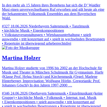
In den mehr als 15 Jahren ihres Bestehens hat sich die D’ Waidler
Musi einen unverwechselbaren Ruf erworben und gilt heute als eine
der bekanntesten Volksmusik Ensembles aus dem Bayerischen
Wald.
#327
18.06.2026
Niederbayern
Saitenmusik • Tanzlmusik
• kirchliche Musik • Eigenkompositionen
• Volkstanzveranstaltungen • Wirtshausunterhaltung • spielt
auswendig • tritt konzertant auf • spielt in wechselnden Besetzungen
• Repertoire ist überwiegend urheberrechtsfrei
Martina Holzer
Martina Holzer studierte von 1996 bis 2002 an der Hochschule für
Musik und Theater in München Schulmusik für Gymnasium, Harfe
(Klasse Prof. Helga Storck) und Kirchenmusik (Orgel: Marlene
Hinterberger, Improvisation: Wolfgang Hörlin, Gregorianik: Prof.
Johannes Göschl) In den Jahren 1997-2000 …
#346
24.06.2026
Oberbayern
Saitenmusik • Einzelmusikant (keine
Gruppe) • kirchliche Musik • Folkmusik • Internat. trad. Musik
• Eigenkompositionen • spielt auswendig • tritt konzertant auf
• spielt in wechselnden Besetzungen • Repertoire ist überwiegend