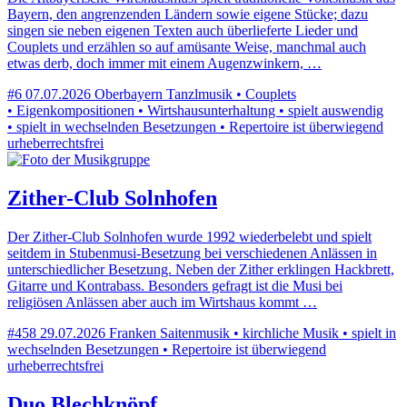
Bayern, den angrenzenden Ländern sowie eigene Stücke; dazu
singen sie neben eigenen Texten auch überlieferte Lieder und
Couplets und erzählen so auf amüsante Weise, manchmal auch
etwas derb, doch immer mit einem Augenzwinkern, …
#6
07.07.2026
Oberbayern
Tanzlmusik • Couplets
• Eigenkompositionen • Wirtshausunterhaltung • spielt auswendig
• spielt in wechselnden Besetzungen • Repertoire ist überwiegend
urheberrechtsfrei
Zither-Club Solnhofen
Der Zither-Club Solnhofen wurde 1992 wiederbelebt und spielt
seitdem in Stubenmusi-Besetzung bei verschiedenen Anlässen in
unterschiedlicher Besetzung. Neben der Zither erklingen Hackbrett,
Gitarre und Kontrabass. Besonders gefragt ist die Musi bei
religiösen Anlässen aber auch im Wirtshaus kommt …
#458
29.07.2026
Franken
Saitenmusik • kirchliche Musik • spielt in
wechselnden Besetzungen • Repertoire ist überwiegend
urheberrechtsfrei
Duo Blechknöpf