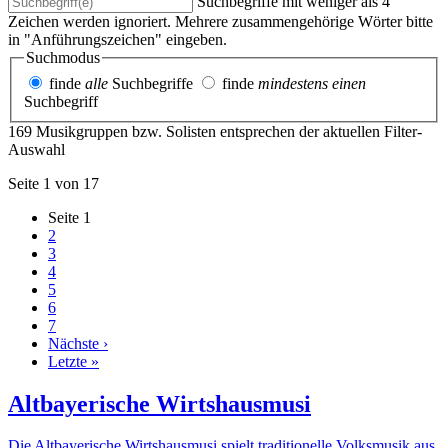
Suchbegriffe mit weniger als 4
Zeichen werden ignoriert. Mehrere zusammengehörige Wörter bitte
in "Anführungszeichen" eingeben.
Suchmodus
finde
alle
Suchbegriffe
finde
mindestens einen
Suchbegriff
169 Musikgruppen bzw. Solisten entsprechen der aktuellen Filter-
Auswahl
Seite 1 von 17
Seite
1
2
3
4
5
6
7
Nächste ›
Letzte »
Altbayerische Wirtshausmusi
Die Altbayerische Wirtshausmusi spielt traditionelle Volksmusik aus