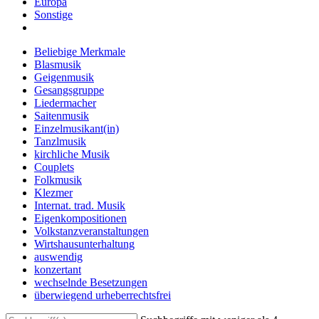
Europa
Sonstige
Beliebige Merkmale
Blasmusik
Geigenmusik
Gesangsgruppe
Liedermacher
Saitenmusik
Einzelmusikant(in)
Tanzlmusik
kirchliche Musik
Couplets
Folkmusik
Klezmer
Internat. trad. Musik
Eigenkompositionen
Volkstanzveranstaltungen
Wirtshausunterhaltung
auswendig
konzertant
wechselnde Besetzungen
überwiegend urheberrechtsfrei