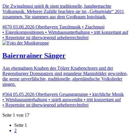
Die Zwigglmusi spielt & singt traditionelle, handgemachte
Volksmusik. Mehrere Zufälle brachten sie im „Geburtsjahr“ 2011
zusammen. Sie stammen aus dem Großraum Ingolstadt.
#670
03.06.2026
Oberbayern
Tanzlmusik • Ziachmusi
• Eigenkompositionen • Wirtshausunterhaltung • tritt konzertant auf
• Repertoire ist überwiegend urheberrechtsfrei
Baiernrainer Sänger
Aus ehemaligen Knaben des Tölzer Knabenchores und der
Regensburger Domspatzen sind gstandene Mannsbilder geworden,
die gerne unverfälschte, traditionelle, alpenländische Volkslieder
singen.
#564
05.05.2026
Oberbayern
Gesangsgruppe • kirchliche Musik
• Wirtshausunterhaltung • spielt auswendig • tritt konzertant auf
• Repertoire ist überwiegend urheberrechtsfrei
Seite 1 von 17
Seite
1
2