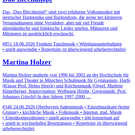
Das „Duo Blechknöpf“ sind zwei erfahrene Volksmusiker mit
steirischer Harmonika und Baritonhorn, die gerne bei kleineren
Veranstaltungen ohne Verstärker, aber mit viel Freude
alpenländische und fränkische Lieder spielen. Mittanzen und
Mitsingen ist ausdrücklich erwünscht.
#851
18.06.2026
Franken
Tanzlmusik • Wirtshausunterhaltung
• spielt auswendig • Repertoire ist überwiegend urheberrechtsfrei
Martina Holzer
Martina Holzer studierte von 1996 bis 2002 an der Hochschule für
Musik und Theater in München Schulmusik für Gymnasium, Harfe
(Klasse Prof. Helga Storck) und Kirchenmusik (Orgel: Marlene
Hinterberger, Improvisation: Wolfgang Hörlin, Gregorianik: Prof.
Johannes Göschl) In den Jahren 1997-2000 …
#346
24.06.2026
Oberbayern
Saitenmusik • Einzelmusikant (keine
Gruppe) • kirchliche Musik • Folkmusik • Internat. trad. Musik
• Eigenkompositionen • spielt auswendig • tritt konzertant auf
• spielt in wechselnden Besetzungen • Repertoire ist überwiegend
urheberrechtsfrei