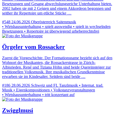
Besetzungen und Gesang abwechslungsreiche Unterhaltung bieten.
2002 haben sie mit 2 Geigen und einem Akkordeon begonnen und
seither ihr Repertoire um etliche Stücke …
#548
24.06.2026
Oberösterreich
Saitenmusik
• Wirtshausunterhaltung • spielt auswendig • spielt in wechselnden
Besetzungen • Repertoire ist überwiegend urheberrechtsfrei
Örgeler vom Rossacker
Zuerst die Vorgeschichte. Der Formationsname bezieht sich auf den
Wohnort der Musikanten, die Rossackerstrasse in Zürich-
Albisrieden. René und Tiziana Höhn sind beide Quereinsteiger zur
traditionellen Volksmusik. Ihre musikalischen Grundkenntnisse
erwarben sie im Kindesalter. Seitdem sind beide …
#186
28.06.2026
Schweiz und FL
Tanzlmusik • Internat. trad.
Musik • Eigenkompositionen • Volkstanzveranstaltungen
• Wirtshausunterhaltung • tritt konzertant auf
Zwigglmusi