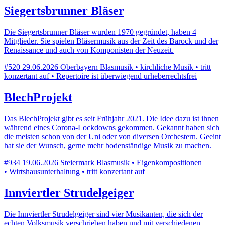
Siegertsbrunner Bläser
Die Siegertsbrunner Bläser wurden 1970 gegründet, haben 4
Mitglieder. Sie spielen Bläsermusik aus der Zeit des Barock und der
Renaissance und auch von Komponisten der Neuzeit.
#520
29.06.2026
Oberbayern
Blasmusik • kirchliche Musik • tritt
konzertant auf • Repertoire ist überwiegend urheberrechtsfrei
BlechProjekt
Das BlechProjekt gibt es seit Frühjahr 2021. Die Idee dazu ist ihnen
während eines Corona-Lockdowns gekommen. Gekannt haben sich
die meisten schon von der Uni oder von diversen Orchestern. Geeint
hat sie der Wunsch, gerne mehr bodenständige Musik zu machen.
#934
19.06.2026
Steiermark
Blasmusik • Eigenkompositionen
• Wirtshausunterhaltung • tritt konzertant auf
Innviertler Strudelgeiger
Die Innviertler Strudelgeiger sind vier Musikanten, die sich der
echten Volksmusik verschrieben haben und mit verschiedenen