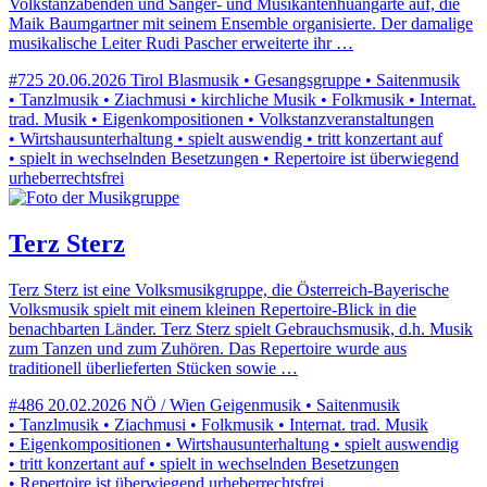
Volkstanzabenden und Sänger- und Musikantenhuangarte auf, die
Maik Baumgartner mit seinem Ensemble organisierte. Der damalige
musikalische Leiter Rudi Pascher erweiterte ihr …
#725
20.06.2026
Tirol
Blasmusik • Gesangsgruppe • Saitenmusik
• Tanzlmusik • Ziachmusi • kirchliche Musik • Folkmusik • Internat.
trad. Musik • Eigenkompositionen • Volkstanzveranstaltungen
• Wirtshausunterhaltung • spielt auswendig • tritt konzertant auf
• spielt in wechselnden Besetzungen • Repertoire ist überwiegend
urheberrechtsfrei
Terz Sterz
Terz Sterz ist eine Volksmusikgruppe, die Österreich-Bayerische
Volksmusik spielt mit einem kleinen Repertoire-Blick in die
benachbarten Länder. Terz Sterz spielt Gebrauchsmusik, d.h. Musik
zum Tanzen und zum Zuhören. Das Repertoire wurde aus
traditionell überlieferten Stücken sowie …
#486
20.02.2026
NÖ / Wien
Geigenmusik • Saitenmusik
• Tanzlmusik • Ziachmusi • Folkmusik • Internat. trad. Musik
• Eigenkompositionen • Wirtshausunterhaltung • spielt auswendig
• tritt konzertant auf • spielt in wechselnden Besetzungen
• Repertoire ist überwiegend urheberrechtsfrei