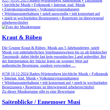
#227
03.01.2025
Baden-Württemberg
Saitenmusik • Tanzlmusik
• kirchliche Musik • Folkmusik • Internat. trad. Musik
• Eigenkompositionen • Volkstanzveranstaltungen
• Wirtshausunterhaltung • spielt auswendig • tritt konzertant auf
• spielt in wechselnden Besetzungen • Repertoire ist überwiegend
urheberrechtsfrei
Kraut & Rüben
Die Gruppe Kraut & Rüben, Musik aus 5 Jahrhunderten, spielt
Musik von mittelalterlichen Spielmannsweisen bis zu alt-fränkischer
Tanzmusik; dabei bleibt fast kein europäisches Land unberührt. Bei
der Interpretation der Stücke legen sie weniger Wert auf
authentische Besetzung, sondern verwenden …
#158
10.12.2024
Baden-Württemberg
kirchliche Musik • Folkmusik
• Internat. trad. Musik • Volkstanzveranstaltungen
• Wirtshausunterhaltung • tritt konzertant auf • spielt in wechselnden
Besetzungen • Repertoire ist überwiegend urheberrechtsfrei
Zu dieser Musikgruppe gibt es eine Bewertung
Saitenblicke / Ennemoser Musi