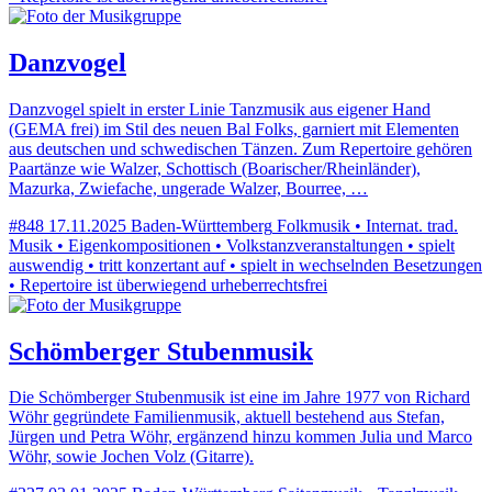
Danzvogel
Danzvogel spielt in erster Linie Tanzmusik aus eigener Hand
(GEMA frei) im Stil des neuen Bal Folks, garniert mit Elementen
aus deutschen und schwedischen Tänzen. Zum Repertoire gehören
Paartänze wie Walzer, Schottisch (Boarischer/Rheinländer),
Mazurka, Zwiefache, ungerade Walzer, Bourree, …
#848
17.11.2025
Baden-Württemberg
Folkmusik • Internat. trad.
Musik • Eigenkompositionen • Volkstanzveranstaltungen • spielt
auswendig • tritt konzertant auf • spielt in wechselnden Besetzungen
• Repertoire ist überwiegend urheberrechtsfrei
Schömberger Stubenmusik
Die Schömberger Stubenmusik ist eine im Jahre 1977 von Richard
Wöhr gegründete Familienmusik, aktuell bestehend aus Stefan,
Jürgen und Petra Wöhr, ergänzend hinzu kommen Julia und Marco
Wöhr, sowie Jochen Volz (Gitarre).