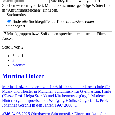
Suchbegriffe mit weniger als 4
Zeichen werden ignoriert. Mehrere zusammengehörige Wörter bitte
in "Anführungszeichen" eingeben.
Suchmodus
finde
alle
Suchbegriffe
finde
mindestens einen
Suchbegriff
17 Musikgruppen bzw. Solisten entsprechen der aktuellen Filter-
Auswahl
Seite 1 von 2
Seite
1
2
Nächste ›
Martina Holzer
Martina Holzer studierte von 1996 bis 2002 an der Hochschule für
Musik und Theater in München Schulmusik für Gymnasium, Harfe
(Klasse Prof. Helga Storck) und Kirchenmusik (Orgel: Marlene
Hinterberger, Improvisation: Wolfgang Hörlin, Gregorianik: Prof.
Johannes Göschl) In den Jahren 1997-2000 …
#346
24.06.2026
Oberbayern
Saitenmusik • Einzelmusikant (keine