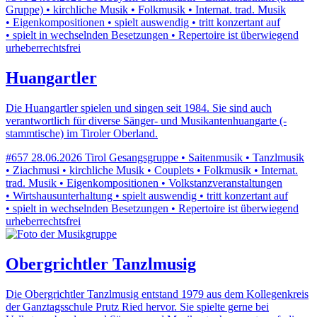
Gruppe) • kirchliche Musik • Folkmusik • Internat. trad. Musik
• Eigenkompositionen • spielt auswendig • tritt konzertant auf
• spielt in wechselnden Besetzungen • Repertoire ist überwiegend
urheberrechtsfrei
Huangartler
Die Huangartler spielen und singen seit 1984. Sie sind auch
verantwortlich für diverse Sänger- und Musikantenhuangarte (-
stammtische) im Tiroler Oberland.
#657
28.06.2026
Tirol
Gesangsgruppe • Saitenmusik • Tanzlmusik
• Ziachmusi • kirchliche Musik • Couplets • Folkmusik • Internat.
trad. Musik • Eigenkompositionen • Volkstanzveranstaltungen
• Wirtshausunterhaltung • spielt auswendig • tritt konzertant auf
• spielt in wechselnden Besetzungen • Repertoire ist überwiegend
urheberrechtsfrei
Obergrichtler Tanzlmusig
Die Obergrichtler Tanzlmusig entstand 1979 aus dem Kollegenkreis
der Ganztagsschule Prutz Ried hervor. Sie spielte gerne bei