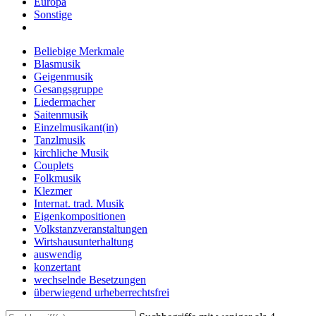
Europa
Sonstige
Beliebige Merkmale
Blasmusik
Geigenmusik
Gesangsgruppe
Liedermacher
Saitenmusik
Einzelmusikant(in)
Tanzlmusik
kirchliche Musik
Couplets
Folkmusik
Klezmer
Internat. trad. Musik
Eigenkompositionen
Volkstanzveranstaltungen
Wirtshausunterhaltung
auswendig
konzertant
wechselnde Besetzungen
überwiegend urheberrechtsfrei