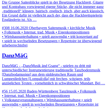
Die Gruppe Saitenblicke spielt in der Besetzung Hackbrett, Gitarre
und Kontrabass vorwiegend eigene Stücke, die nicht immmer ganz
„traditionell“ klingen, bairisch, englisch, irisch, aber auch klassisch.
Ein Grund dafür ist vielleicht auch der, dass die Hackbrettspielerin
Engländerin ist. Als …
#308
16.06.2020
Oberbayern
Saitenmusik • kirchliche Musik
• Folkmusik • Internat. trad. Musik • Eigenkompositionen
• Wirtshausunterhaltung • spielt auswendig • tritt konzertant auf
• spielt in wechselnden Besetzungen • Repertoire ist überwiegend
urheberrechtsfrei
DanzMäG
DanzMäG - „DanzMusik änd Gsang“ - spielen zu dritt mit
unterschiedlicher Instrumentierung traditionelle Tanzbodenmusik
[Danzbodamusigg] aus dem süddeutschen Raum und
Lumpenliedchen [Lompali:dla] mit frechen, witzigen, teils
anzüglichen Texten - vornehmlich in schwäbischer Mundart. Bei …
#56
15.05.2020
Baden-Württemberg
Tanzlmusik • Folkmusik
• Internat. trad. Musik • Eigenkompositionen
• Volkstanzveranstaltungen • Wirtshausunterhaltung • spielt
auswendig • spielt in wechselnden Besetzungen • Repertoire ist