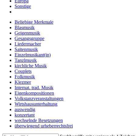
Europa
Sonstige
Beliebige Merkmale
Blasmusik
Geigenmusik
Gesangsgruppe
Liedermacher
Saitenmusik
Einzelmusikant(in)
Tanzlmusik
kirchliche Musik
Couplets
Folkmusik
Klezmer
Internat. trad. Musik
Eigenkompositionen
Volkstanzveranstaltungen
Wirtshausunterhaltung
auswendig
konzertant
wechselnde Besetzungen
überwiegend urheberrechtsfrei