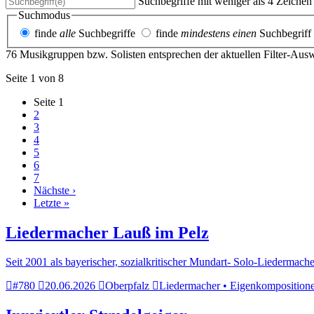
Suchbegriffe mit weniger als 4 Zeiche
Suchmodus
finde
alle
Suchbegriffe
finde
mindestens einen
Suchbegriff
76 Musikgruppen bzw. Solisten entsprechen der aktuellen Filter-Aus
Seite 1 von 8
Seite
1
2
3
4
5
6
7
Nächste ›
Letzte »
Liedermacher Lauß im Pelz
Seit 2001 als bayerischer, sozialkritischer Mundart- Solo-Liedermach
#780
20.06.2026
Oberpfalz
Liedermacher • Eigenkompositionen 