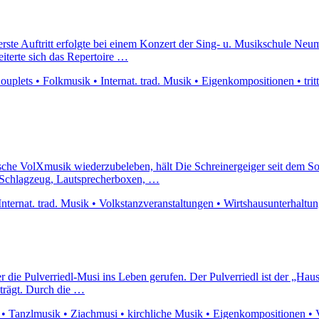
er erste Auftritt erfolgte bei einem Konzert der Sing- u. Musikschule 
eiterte sich das Repertoire …
uplets • Folkmusik • Internat. trad. Musik • Eigenkompositionen • tritt
dische VolXmusik wiederzubeleben, hält Die Schreinergeiger seit dem S
, Schlagzeug, Lautsprecherboxen, …
ternat. trad. Musik • Volkstanzveranstaltungen • Wirtshausunterhaltung
 die Pulverriedl-Musi ins Leben gerufen. Der Pulverriedl ist der „Ha
 trägt. Durch die …
• Tanzlmusik • Ziachmusi • kirchliche Musik • Eigenkompositionen • V