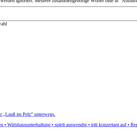
n werden ignoriert. Mehrere zusammengehörige Wörter bitte in "Anführ
wahl
er „Lauß im Pelz” unterwegs.
• Wirtshausunterhaltung • spielt auswendig • tritt konzertant auf • Rep