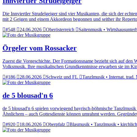
Innviertler Strudelgeiger
Die Innviertler Strudelgeiger sind vier Musikanten, die sich der ec
mit 2 Geigen und einem Akkordeon begonnen und seither ihr Reperto
#548
24.06.2026
Oberösterreich
Saitenmusik • Wirtshausunterh
Örgeler vom Rossacker
Zuerst die Vorgeschichte. Der Formationsname bezieht sich auf den W
Volksmusik. Ihre musikalischen Grundkenntnisse erwarben sie im Kin
#186
28.06.2026
Schweiz und FL
Tanzlmusik • Internat. trad.
de 5 blousad'n 6
de 5 blousad'n 6 spielen vorwiegend bayrisch-böhmische Tanzlmusik t
Ähnlichem – auch Gottesdienste können umrahmt werden. Gegründet 
#920
18.06.2026
Oberpfalz
Blasmusik • Tanzlmusik • kirchlic