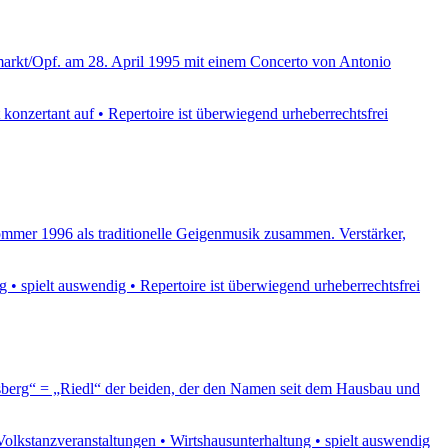
Neumarkt/Opf. am 28. April 1995 mit einem Concerto von Antonio
 konzertant auf • Repertoire ist überwiegend urheberrechtsfrei
ommer 1996 als traditionelle Geigenmusik zusammen. Verstärker,
 • spielt auswendig • Repertoire ist überwiegend urheberrechtsfrei
usberg“ = „Riedl“ der beiden, der den Namen seit dem Hausbau und
olkstanzveranstaltungen • Wirtshausunterhaltung • spielt auswendig