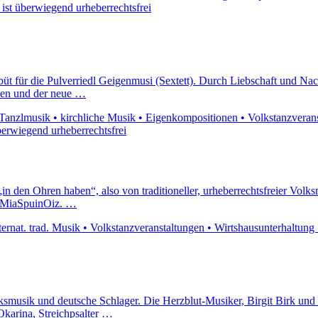
e ist überwiegend urheberrechtsfrei
büt für die Pulverriedl Geigenmusi (Sextett). Durch Liebschaft und Na
nken und der neue …
anzlmusik • kirchliche Musik • Eigenkompositionen • Volkstanzveransta
berwiegend urheberrechtsfrei
sie „in den Ohren haben“, also von traditioneller, urheberrechtsfreier V
ng MiaSpuinOiz. …
ternat. trad. Musik • Volkstanzveranstaltungen • Wirtshausunterhaltung
ksmusik und deutsche Schlager. Die Herzblut-Musiker, Birgit Birk und H
Okarina, Streichpsalter …