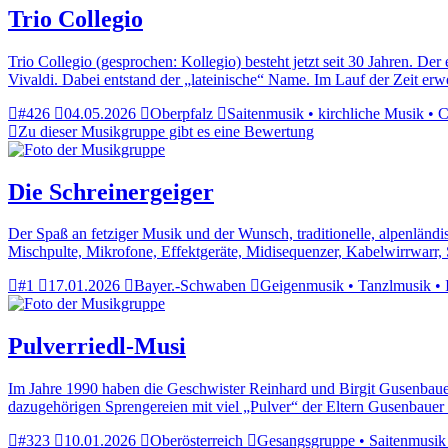
Trio Collegio
Trio Collegio (gesprochen: Kollegio) besteht jetzt seit 30 Jahren. D
Vivaldi. Dabei entstand der „lateinische“ Name. Im Lauf der Zeit erw
#426
04.05.2026
Oberpfalz
Saitenmusik • kirchliche Musik • Co
Zu dieser Musikgruppe gibt es eine Bewertung
Die Schreinergeiger
Der Spaß an fetziger Musik und der Wunsch, traditionelle, alpenlän
Mischpulte, Mikrofone, Effektgeräte, Midisequenzer, Kabelwirrwarr
#1
17.01.2026
Bayer.-Schwaben
Geigenmusik • Tanzlmusik • In
Pulverriedl-Musi
Im Jahre 1990 haben die Geschwister Reinhard und Birgit Gusenbauer
dazugehörigen Sprengereien mit viel „Pulver“ der Eltern Gusenbauer
#323
10.01.2026
Oberösterreich
Gesangsgruppe • Saitenmusik 