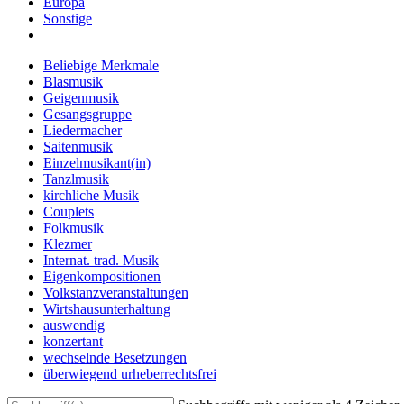
Europa
Sonstige
Beliebige Merkmale
Blasmusik
Geigenmusik
Gesangsgruppe
Liedermacher
Saitenmusik
Einzelmusikant(in)
Tanzlmusik
kirchliche Musik
Couplets
Folkmusik
Klezmer
Internat. trad. Musik
Eigenkompositionen
Volkstanzveranstaltungen
Wirtshausunterhaltung
auswendig
konzertant
wechselnde Besetzungen
überwiegend urheberrechtsfrei