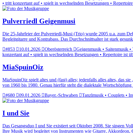
• tritt konzertant auf • spielt in wechselnden Besetzungen • Repertoir
Pulverriedl Geigenmusi
Die 25-Jahrfeier der Pulverriedl-Musi (Trio) wurde 2005 u.a. zum De
Begleitgitarre und Kontrabass. Das Durchschnittsalter ist stark gesu
#853
10.01.2026
Oberösterreich
Geigenmusik • Saitenmusik • T
konzertant auf • spielt in wechselnden Besetzungen • Repertoire ist ü
MiaSpuinOiz
MiaSpuinOiz spielt altes und (fast) alles; jedenfalls alles altes, das 
von 1960 bis 1980. Genau hierfür steht die dialektale Wortschöpfu
#680
09.01.2026
Bayer.-Schwaben
Tanzlmusik • Couplets • In
I und Sie
Das Gesangsduo I und Sie existiert seit Oktober 2008. Sie singen Vol
Ihre Musik wird begleitet von Instrumenten wie Gitarre, Akkordeon, 