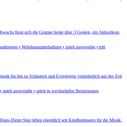
chwuchs freut sich die Gruppe heute über 3 Geigen, ein Akkordeon,
ltungen • Wirtshausunterhaltung • spielt auswendig • tritt
olksmusik bis hin zu Schlagern und Evergreens vornehmlich aus der Zeit
 • spielt auswendig • spielt in wechselnden Besetzungen
ans-Dieter Stier leben eigentlich seit Kindheitstagen für die Musik.