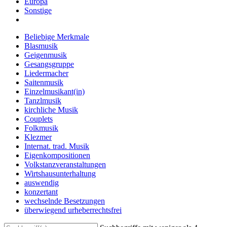
Europa
Sonstige
Beliebige Merkmale
Blasmusik
Geigenmusik
Gesangsgruppe
Liedermacher
Saitenmusik
Einzelmusikant(in)
Tanzlmusik
kirchliche Musik
Couplets
Folkmusik
Klezmer
Internat. trad. Musik
Eigenkompositionen
Volkstanzveranstaltungen
Wirtshausunterhaltung
auswendig
konzertant
wechselnde Besetzungen
überwiegend urheberrechtsfrei