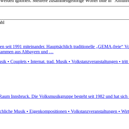
n werden ignoriert. Mehrere zusammengehörige Wörter bitte in "Anführ
ahl
ren seit 1991 miteinander. Hauptsächlich traditionelle „GEMA-freie“ V
stammen aus Altbayern und …
k • Couplets • Internat. trad. Musik • Volkstanzveranstaltungen • tritt
aum Innsbruck. Die Volksmusikgruppe besteht seit 1982 und hat sich die
liche Musik • Eigenkompositionen • Volkstanzveranstaltungen • Wirtshau