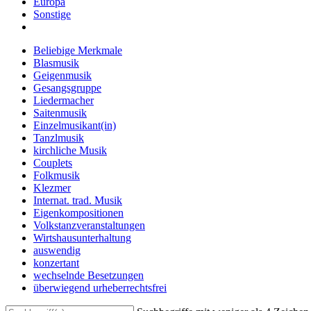
Europa
Sonstige
Beliebige Merkmale
Blasmusik
Geigenmusik
Gesangsgruppe
Liedermacher
Saitenmusik
Einzelmusikant(in)
Tanzlmusik
kirchliche Musik
Couplets
Folkmusik
Klezmer
Internat. trad. Musik
Eigenkompositionen
Volkstanzveranstaltungen
Wirtshausunterhaltung
auswendig
konzertant
wechselnde Besetzungen
überwiegend urheberrechtsfrei