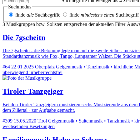
Suchbegriffe mit weniger als 4 Zeiche
Suchmodus
finde
alle
Suchbegriffe
finde
mindestens einen
Suchbegriff
3 Musikgruppen bzw. Solisten entsprechen der aktuellen Filter-Ausw
Die 7gscheitn
Die 7gscheitn - die Betonung lege man auf die zweite Silbe - musizie
Standardtanzmusik wie Fox, Tango, Langsamer Walzer. Die Stücke 
#64
22.01.2025
Oberpfalz
Geigenmusik • Tanzlmusik • kirchliche Musi
überwiegend urheberrechtsfrei
Tiroler Tanzgeiger
Bei den Tiroler Tanzgeigern musizieren sechs Musizierende aus dem R
dem Zillertal - zur Aufgabe gemacht.
#309
15.05.2020
Tirol
Geigenmusik • Saitenmusik • Tanzlmusik • kirch
wechselnden Besetzungen
Familienmusik Hahn vo Schama