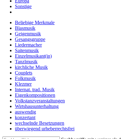
Europa
Sonstige
Beliebige Merkmale
Blasmusik
Geigenmusik
Gesangsgruppe
Liedermacher
Saitenmusik
Einzelmusikant(in)
Tanzlmusik
kirchliche Musik
Couplets
Folkmusik
Klezmer
Internat. trad. Musik
Eigenkompositionen
Volkstanzveranstaltungen
Wirtshausunterhaltung
auswendig
konzertant
wechselnde Besetzungen
überwiegend urheberrechtsfrei