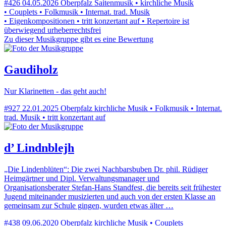
#426
04.05.2026
Oberpfalz
Saitenmusik • kirchliche Musik
• Couplets • Folkmusik • Internat. trad. Musik
• Eigenkompositionen • tritt konzertant auf • Repertoire ist
überwiegend urheberrechtsfrei
Zu dieser Musikgruppe gibt es eine Bewertung
Gaudiholz
Nur Klarinetten - das geht auch!
#927
22.01.2025
Oberpfalz
kirchliche Musik • Folkmusik • Internat.
trad. Musik • tritt konzertant auf
d’ Lindnblejh
„Die Lindenblüten“: Die zwei Nachbarsbuben Dr. phil. Rüdiger
Heimgärtner und Dipl. Verwaltungsmanager und
Organisationsberater Stefan-Hans Standfest, die bereits seit frühester
Jugend miteinander musizierten und auch von der ersten Klasse an
gemeinsam zur Schule gingen, wurden etwas älter …
#438
09.06.2020
Oberpfalz
kirchliche Musik • Couplets