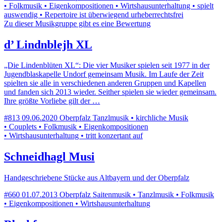
• Folkmusik • Eigenkompositionen • Wirtshausunterhaltung • spielt
auswendig • Repertoire ist überwiegend urheberrechtsfrei
Zu dieser Musikgruppe gibt es eine Bewertung
d’ Lindnblejh XL
„Die Lindenblüten XL“: Die vier Musiker spielen seit 1977 in der
Jugendblaskapelle Undorf gemeinsam Musik. Im Laufe der Zeit
spielten sie alle in verschiedenen anderen Gruppen und Kapellen
und fanden sich 2013 wieder. Seither spielen sie wieder gemeinsam.
Ihre größte Vorliebe gilt der …
#813
09.06.2020
Oberpfalz
Tanzlmusik • kirchliche Musik
• Couplets • Folkmusik • Eigenkompositionen
• Wirtshausunterhaltung • tritt konzertant auf
Schneidhagl Musi
Handgeschriebene Stücke aus Altbayern und der Oberpfalz
#660
01.07.2013
Oberpfalz
Saitenmusik • Tanzlmusik • Folkmusik
• Eigenkompositionen • Wirtshausunterhaltung