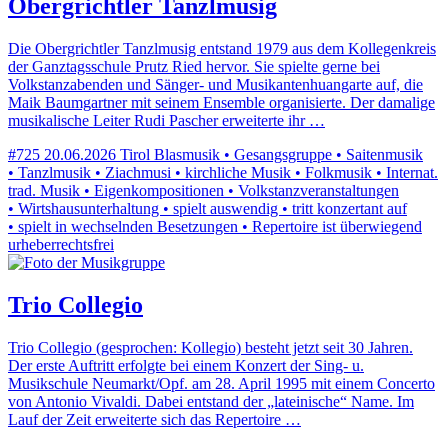
Obergrichtler Tanzlmusig
Die Obergrichtler Tanzlmusig entstand 1979 aus dem Kollegenkreis
der Ganztagsschule Prutz Ried hervor. Sie spielte gerne bei
Volkstanzabenden und Sänger- und Musikantenhuangarte auf, die
Maik Baumgartner mit seinem Ensemble organisierte. Der damalige
musikalische Leiter Rudi Pascher erweiterte ihr …
#725
20.06.2026
Tirol
Blasmusik • Gesangsgruppe • Saitenmusik
• Tanzlmusik • Ziachmusi • kirchliche Musik • Folkmusik • Internat.
trad. Musik • Eigenkompositionen • Volkstanzveranstaltungen
• Wirtshausunterhaltung • spielt auswendig • tritt konzertant auf
• spielt in wechselnden Besetzungen • Repertoire ist überwiegend
urheberrechtsfrei
Trio Collegio
Trio Collegio (gesprochen: Kollegio) besteht jetzt seit 30 Jahren.
Der erste Auftritt erfolgte bei einem Konzert der Sing- u.
Musikschule Neumarkt/Opf. am 28. April 1995 mit einem Concerto
von Antonio Vivaldi. Dabei entstand der „lateinische“ Name. Im
Lauf der Zeit erweiterte sich das Repertoire …