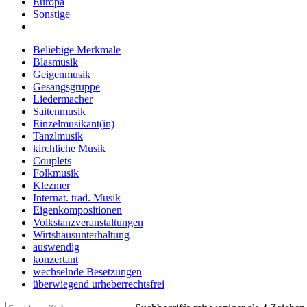
Europa
Sonstige
Beliebige Merkmale
Blasmusik
Geigenmusik
Gesangsgruppe
Liedermacher
Saitenmusik
Einzelmusikant(in)
Tanzlmusik
kirchliche Musik
Couplets
Folkmusik
Klezmer
Internat. trad. Musik
Eigenkompositionen
Volkstanzveranstaltungen
Wirtshausunterhaltung
auswendig
konzertant
wechselnde Besetzungen
überwiegend urheberrechtsfrei