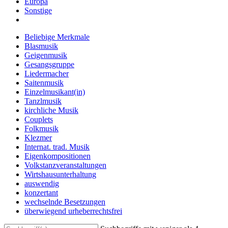
Europa
Sonstige
Beliebige Merkmale
Blasmusik
Geigenmusik
Gesangsgruppe
Liedermacher
Saitenmusik
Einzelmusikant(in)
Tanzlmusik
kirchliche Musik
Couplets
Folkmusik
Klezmer
Internat. trad. Musik
Eigenkompositionen
Volkstanzveranstaltungen
Wirtshausunterhaltung
auswendig
konzertant
wechselnde Besetzungen
überwiegend urheberrechtsfrei