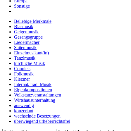
Europa
Sonstige
Beliebige Merkmale
Blasmusik
Geigenmusik
Gesangsgruppe
Liedermacher
Saitenmusik
Einzelmusikant(in)
Tanzlmusik
kirchliche Musik
Couplets
Folkmusik
Klezmer
Internat. trad. Musik
Eigenkompositionen
Volkstanzveranstaltungen
Wirtshausunterhaltung
auswendig
konzertant
wechselnde Besetzungen
überwiegend urheberrechtsfrei