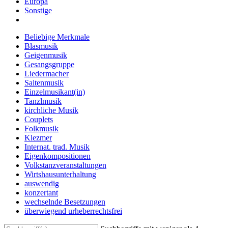
Europa
Sonstige
Beliebige Merkmale
Blasmusik
Geigenmusik
Gesangsgruppe
Liedermacher
Saitenmusik
Einzelmusikant(in)
Tanzlmusik
kirchliche Musik
Couplets
Folkmusik
Klezmer
Internat. trad. Musik
Eigenkompositionen
Volkstanzveranstaltungen
Wirtshausunterhaltung
auswendig
konzertant
wechselnde Besetzungen
überwiegend urheberrechtsfrei