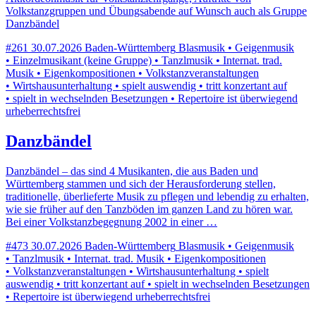
Volkstanzgruppen und Übungsabende auf Wunsch auch als Gruppe
Danzbändel
#261
30.07.2026
Baden-Württemberg
Blasmusik • Geigenmusik
• Einzelmusikant (keine Gruppe) • Tanzlmusik • Internat. trad.
Musik • Eigenkompositionen • Volkstanzveranstaltungen
• Wirtshausunterhaltung • spielt auswendig • tritt konzertant auf
• spielt in wechselnden Besetzungen • Repertoire ist überwiegend
urheberrechtsfrei
Danzbändel
Danzbändel – das sind 4 Musikanten, die aus Baden und
Württemberg stammen und sich der Herausforderung stellen,
traditionelle, überlieferte Musik zu pflegen und lebendig zu erhalten,
wie sie früher auf den Tanzböden im ganzen Land zu hören war.
Bei einer Volkstanzbegegnung 2002 in einer …
#473
30.07.2026
Baden-Württemberg
Blasmusik • Geigenmusik
• Tanzlmusik • Internat. trad. Musik • Eigenkompositionen
• Volkstanzveranstaltungen • Wirtshausunterhaltung • spielt
auswendig • tritt konzertant auf • spielt in wechselnden Besetzungen
• Repertoire ist überwiegend urheberrechtsfrei