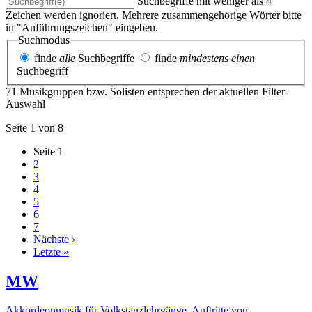
Suchbegriffe mit weniger als 4
Zeichen werden ignoriert. Mehrere zusammengehörige Wörter bitte
in "Anführungszeichen" eingeben.
Suchmodus
finde
alle
Suchbegriffe
finde
mindestens einen
Suchbegriff
71 Musikgruppen bzw. Solisten entsprechen der aktuellen Filter-
Auswahl
Seite 1 von 8
Seite
1
2
3
4
5
6
7
Nächste ›
Letzte »
MW
Akkordeonmusik für Volkstanzlehrgänge, Auftritte von