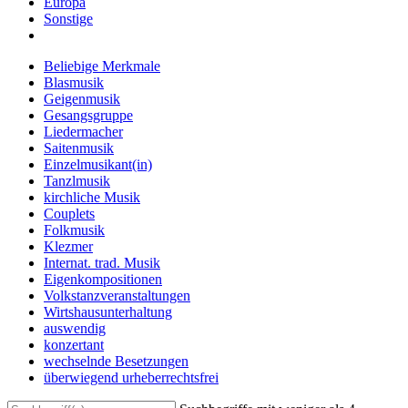
Europa
Sonstige
Beliebige Merkmale
Blasmusik
Geigenmusik
Gesangsgruppe
Liedermacher
Saitenmusik
Einzelmusikant(in)
Tanzlmusik
kirchliche Musik
Couplets
Folkmusik
Klezmer
Internat. trad. Musik
Eigenkompositionen
Volkstanzveranstaltungen
Wirtshausunterhaltung
auswendig
konzertant
wechselnde Besetzungen
überwiegend urheberrechtsfrei