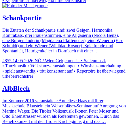
• Repertoire ist überwiegend urheberrechtsfrei
Schankpartie
Die Zutaten der Schankpartie sind: zwei Geigen, Harmonika,
Kontrabass, drei Frauenstimmen, eine Allgäuerin (Nicola Benz),
eine Burgenländerin (Magdalena Pfaffeneder), eine Wienerin (Else
Schmidt) und ein Wiener (Williblad Rosner), Spielfreude und
Spontanität, Heurigenkeller in Dornbach mit einer …
#855
14.05.2026
NÖ / Wien
Geigenmusik • Saitenmusik
• Tanzlmusik • Volkstanzveranstaltungen • Wirtshausunterhaltung
• spielt auswendig • tritt konzertant auf • Repertoire ist überwiegend
urheberrechtsfrei
AlbBlech
Im Sommer 2016 veranstaltete Anneliese Haas mit ihrer
Musikschule Blaustein ein Weisenbläser-Seminar auf Anregung von
Martina Wager. Die Tiroler Volksmusik Ikonen Peter Moser und
Otto Ehrenstrasser wurden als Referenten gewonnen. Durch das
Benefizkonzert mit der Tiroler Kirchtagmusig und das …