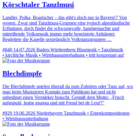
Körschtaler Tanzlmusi
Landler, Polka, Boarischer – das gibt's doch nur in Bayern!? Von
wegen. Zwar sind Tanzlmusi-Gruppen eine typisch alpenländische
Erfindung, doch findet die schwungvolle, handgemachte und
mitreißende Volksmusik immer mehr begeisterte Anhänger.
Begleitete die Kapelle ursprünglich Volkstanzgruppen …
#840
14.07.2026
Baden-Württemberg
Blasmusik • Tanzlmusik
• kirchliche Musik • Wirtshausunterhaltung • tritt konzertant auf
Blechdimpfe
Die Blechdimpfe spielen überall da zum Zuhören oder Tanz auf, wo
man beim Musizieren Kontakt zum Publikum hat und nicht
unbedingt einen Verstärker braucht. Gemäß dem Motto: „Frisch
aufgspuid, lustig gsunga und mit Freud bei de Leut'!"
#929
19.06.2026
Niederbayern
Tanzlmusik • Eigenkompositionen
• Wirtshausunterhaltung