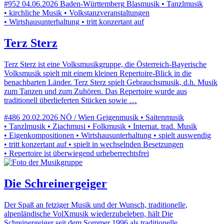
#952
04.06.2026
Baden-Württemberg
Blasmusik • Tanzlmusik
• kirchliche Musik • Volkstanzveranstaltungen
• Wirtshausunterhaltung • tritt konzertant auf
Terz Sterz
Terz Sterz ist eine Volksmusikgruppe, die Österreich-Bayerische
Volksmusik spielt mit einem kleinen Repertoire-Blick in die
benachbarten Länder. Terz Sterz spielt Gebrauchsmusik, d.h. Musik
zum Tanzen und zum Zuhören. Das Repertoire wurde aus
traditionell überlieferten Stücken sowie …
#486
20.02.2026
NÖ / Wien
Geigenmusik • Saitenmusik
• Tanzlmusik • Ziachmusi • Folkmusik • Internat. trad. Musik
• Eigenkompositionen • Wirtshausunterhaltung • spielt auswendig
• tritt konzertant auf • spielt in wechselnden Besetzungen
• Repertoire ist überwiegend urheberrechtsfrei
Die Schreinergeiger
Der Spaß an fetziger Musik und der Wunsch, traditionelle,
alpenländische VolXmusik wiederzubeleben, hält Die
Schreinergeiger seit dem Sommer 1996 als traditionelle