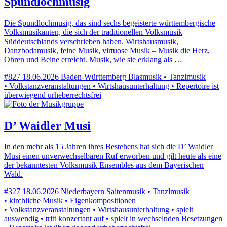
Spundlochmusig
Die Spundlochmusig, das sind sechs begeisterte württembergische
Volksmusikanten, die sich der traditionellen Volksmusik
Süddeutschlands verschrieben haben. Wirtshausmusik,
Danzbodamusik, feine Musik, virtuose Musik – Musik die Herz,
Ohren und Beine erreicht. Musik, wie sie erklang als …
#827
18.06.2026
Baden-Württemberg
Blasmusik • Tanzlmusik
• Volkstanzveranstaltungen • Wirtshausunterhaltung • Repertoire ist
überwiegend urheberrechtsfrei
D’ Waidler Musi
In den mehr als 15 Jahren ihres Bestehens hat sich die D’ Waidler
Musi einen unverwechselbaren Ruf erworben und gilt heute als eine
der bekanntesten Volksmusik Ensembles aus dem Bayerischen
Wald.
#327
18.06.2026
Niederbayern
Saitenmusik • Tanzlmusik
• kirchliche Musik • Eigenkompositionen
• Volkstanzveranstaltungen • Wirtshausunterhaltung • spielt
auswendig • tritt konzertant auf • spielt in wechselnden Besetzungen