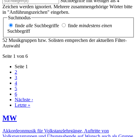
Suchbegriffe mit weniger als 4
Zeichen werden ignoriert. Mehrere zusammengehörige Wörter bitte
in "Anführungszeichen" eingeben.
Suchmodus
finde
alle
Suchbegriffe
finde
mindestens einen
Suchbegriff
52 Musikgruppen bzw. Solisten entsprechen der aktuellen Filter-
Auswahl
Seite 1 von 6
Seite
1
2
3
4
5
6
Nächste ›
Letzte »
MW
Akkordeonmusik für Volkstanzlehrgänge, Auftritte von
Volkstanzgruppen und Übungsabende auf Wunsch auch als Gruppe