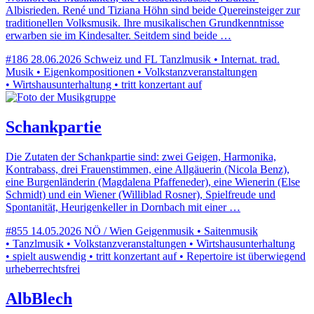
Albisrieden. René und Tiziana Höhn sind beide Quereinsteiger zur
traditionellen Volksmusik. Ihre musikalischen Grundkenntnisse
erwarben sie im Kindesalter. Seitdem sind beide …
#186
28.06.2026
Schweiz und FL
Tanzlmusik • Internat. trad.
Musik • Eigenkompositionen • Volkstanzveranstaltungen
• Wirtshausunterhaltung • tritt konzertant auf
Schankpartie
Die Zutaten der Schankpartie sind: zwei Geigen, Harmonika,
Kontrabass, drei Frauenstimmen, eine Allgäuerin (Nicola Benz),
eine Burgenländerin (Magdalena Pfaffeneder), eine Wienerin (Else
Schmidt) und ein Wiener (Williblad Rosner), Spielfreude und
Spontanität, Heurigenkeller in Dornbach mit einer …
#855
14.05.2026
NÖ / Wien
Geigenmusik • Saitenmusik
• Tanzlmusik • Volkstanzveranstaltungen • Wirtshausunterhaltung
• spielt auswendig • tritt konzertant auf • Repertoire ist überwiegend
urheberrechtsfrei
AlbBlech