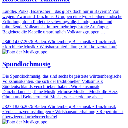
Landler, Polka, Boarischer – das gibt's doch nur in Bayern!? Von
wegen. Zwar sind Tanzlmusi-Gruppen eine typisch alpenländische
Erfindung, doch findet die schwungvolle, handgemachte und
mitreißende Volksmusik immer mehr begeisterte Anhänger.
Begleitete die Kapelle ursprünglich Volkstanzgruppen …
#840
14.07.2026
Baden-Württemberg
Blasmusik • Tanzlmusik
• kirchliche Musik • Wirtshausunterhaltung • tritt konzertant auf
Spundlochmusig
Die Spundlochmusig, das sind sechs begeisterte württembergische
Volksmusikanten, die sich der traditionellen Volksmusik
Süddeutschlands verschrieben haben. Wirtshausmusik,
Danzbodamusik, feine Musik, virtuose Musik – Musik die Herz,
Ohren und Beine erreicht. Musik, wie sie erklang als …
#827
18.06.2026
Baden-Württemberg
Blasmusik • Tanzlmusik
• Volkstanzveranstaltungen • Wirtshausunterhaltung • Repertoire ist
überwiegend urheberrechtsfrei