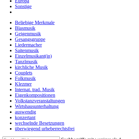
Europa
Sonstige
Beliebige Merkmale
Blasmusik
Geigenmusik
Gesangsgruppe
Liedermacher
Saitenmusik
Einzelmusikant(in)
Tanzlmusik
kirchliche Musik
Couplets
Folkmusik
Klezmer
Internat. trad. Musik
Eigenkompositionen
Volkstanzveranstaltungen
Wirtshausunterhaltung
auswendig
konzertant
wechselnde Besetzungen
überwiegend urheberrechtsfrei