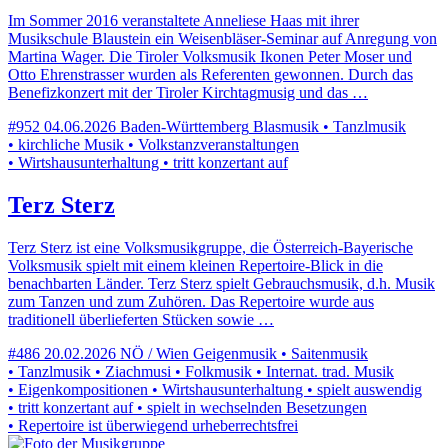
Im Sommer 2016 veranstaltete Anneliese Haas mit ihrer
Musikschule Blaustein ein Weisenbläser-Seminar auf Anregung von
Martina Wager. Die Tiroler Volksmusik Ikonen Peter Moser und
Otto Ehrenstrasser wurden als Referenten gewonnen. Durch das
Benefizkonzert mit der Tiroler Kirchtagmusig und das …
#952
04.06.2026
Baden-Württemberg
Blasmusik • Tanzlmusik
• kirchliche Musik • Volkstanzveranstaltungen
• Wirtshausunterhaltung • tritt konzertant auf
Terz Sterz
Terz Sterz ist eine Volksmusikgruppe, die Österreich-Bayerische
Volksmusik spielt mit einem kleinen Repertoire-Blick in die
benachbarten Länder. Terz Sterz spielt Gebrauchsmusik, d.h. Musik
zum Tanzen und zum Zuhören. Das Repertoire wurde aus
traditionell überlieferten Stücken sowie …
#486
20.02.2026
NÖ / Wien
Geigenmusik • Saitenmusik
• Tanzlmusik • Ziachmusi • Folkmusik • Internat. trad. Musik
• Eigenkompositionen • Wirtshausunterhaltung • spielt auswendig
• tritt konzertant auf • spielt in wechselnden Besetzungen
• Repertoire ist überwiegend urheberrechtsfrei