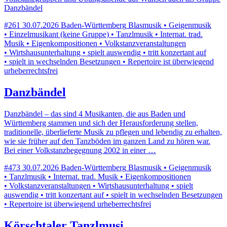
Danzbändel
#261
30.07.2026
Baden-Württemberg
Blasmusik • Geigenmusik
• Einzelmusikant (keine Gruppe) • Tanzlmusik • Internat. trad.
Musik • Eigenkompositionen • Volkstanzveranstaltungen
• Wirtshausunterhaltung • spielt auswendig • tritt konzertant auf
• spielt in wechselnden Besetzungen • Repertoire ist überwiegend
urheberrechtsfrei
Danzbändel
Danzbändel – das sind 4 Musikanten, die aus Baden und
Württemberg stammen und sich der Herausforderung stellen,
traditionelle, überlieferte Musik zu pflegen und lebendig zu erhalten,
wie sie früher auf den Tanzböden im ganzen Land zu hören war.
Bei einer Volkstanzbegegnung 2002 in einer …
#473
30.07.2026
Baden-Württemberg
Blasmusik • Geigenmusik
• Tanzlmusik • Internat. trad. Musik • Eigenkompositionen
• Volkstanzveranstaltungen • Wirtshausunterhaltung • spielt
auswendig • tritt konzertant auf • spielt in wechselnden Besetzungen
• Repertoire ist überwiegend urheberrechtsfrei
Körschtaler Tanzlmusi