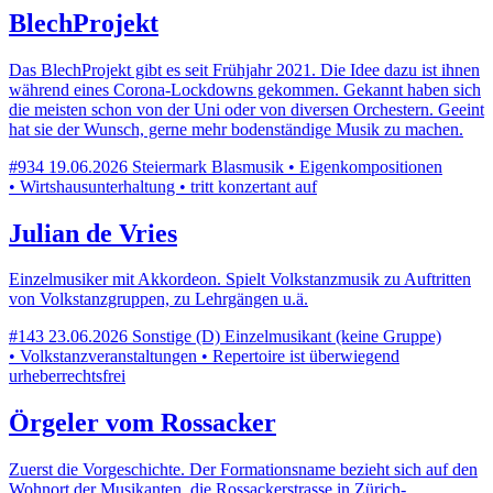
BlechProjekt
Das BlechProjekt gibt es seit Frühjahr 2021. Die Idee dazu ist ihnen
während eines Corona-Lockdowns gekommen. Gekannt haben sich
die meisten schon von der Uni oder von diversen Orchestern. Geeint
hat sie der Wunsch, gerne mehr bodenständige Musik zu machen.
#934
19.06.2026
Steiermark
Blasmusik • Eigenkompositionen
• Wirtshausunterhaltung • tritt konzertant auf
Julian de Vries
Einzelmusiker mit Akkordeon. Spielt Volkstanzmusik zu Auftritten
von Volkstanzgruppen, zu Lehrgängen u.ä.
#143
23.06.2026
Sonstige (D)
Einzelmusikant (keine Gruppe)
• Volkstanzveranstaltungen • Repertoire ist überwiegend
urheberrechtsfrei
Örgeler vom Rossacker
Zuerst die Vorgeschichte. Der Formationsname bezieht sich auf den
Wohnort der Musikanten, die Rossackerstrasse in Zürich-