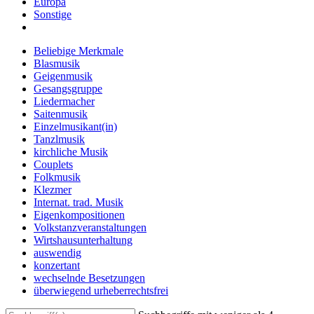
Europa
Sonstige
Beliebige Merkmale
Blasmusik
Geigenmusik
Gesangsgruppe
Liedermacher
Saitenmusik
Einzelmusikant(in)
Tanzlmusik
kirchliche Musik
Couplets
Folkmusik
Klezmer
Internat. trad. Musik
Eigenkompositionen
Volkstanzveranstaltungen
Wirtshausunterhaltung
auswendig
konzertant
wechselnde Besetzungen
überwiegend urheberrechtsfrei