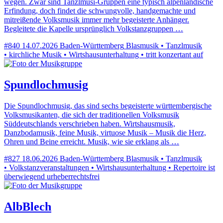
wegen. Zwar sind Tanzlmusi-Gruppen eine typisch alpenländische
Erfindung, doch findet die schwungvolle, handgemachte und
mitreißende Volksmusik immer mehr begeisterte Anhänger.
Begleitete die Kapelle ursprünglich Volkstanzgruppen …
#840
14.07.2026
Baden-Württemberg
Blasmusik • Tanzlmusik
• kirchliche Musik • Wirtshausunterhaltung • tritt konzertant auf
Spundlochmusig
Die Spundlochmusig, das sind sechs begeisterte württembergische
Volksmusikanten, die sich der traditionellen Volksmusik
Süddeutschlands verschrieben haben. Wirtshausmusik,
Danzbodamusik, feine Musik, virtuose Musik – Musik die Herz,
Ohren und Beine erreicht. Musik, wie sie erklang als …
#827
18.06.2026
Baden-Württemberg
Blasmusik • Tanzlmusik
• Volkstanzveranstaltungen • Wirtshausunterhaltung • Repertoire ist
überwiegend urheberrechtsfrei
AlbBlech