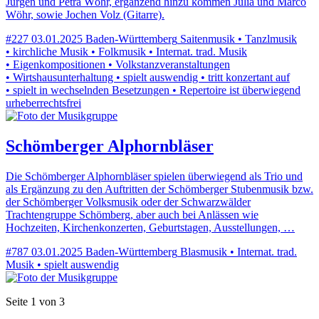
Jürgen und Petra Wöhr, ergänzend hinzu kommen Julia und Marco
Wöhr, sowie Jochen Volz (Gitarre).
#227
03.01.2025
Baden-Württemberg
Saitenmusik • Tanzlmusik
• kirchliche Musik • Folkmusik • Internat. trad. Musik
• Eigenkompositionen • Volkstanzveranstaltungen
• Wirtshausunterhaltung • spielt auswendig • tritt konzertant auf
• spielt in wechselnden Besetzungen • Repertoire ist überwiegend
urheberrechtsfrei
Schömberger Alphornbläser
Die Schömberger Alphornbläser spielen überwiegend als Trio und
als Ergänzung zu den Auftritten der Schömberger Stubenmusik bzw.
der Schömberger Volksmusik oder der Schwarzwälder
Trachtengruppe Schömberg, aber auch bei Anlässen wie
Hochzeiten, Kirchenkonzerten, Geburtstagen, Ausstellungen, …
#787
03.01.2025
Baden-Württemberg
Blasmusik • Internat. trad.
Musik • spielt auswendig
Seite 1 von 3