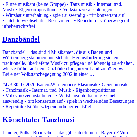
• Einzelmusikant (keine Gruppe) • Tanzlmusik • Internat. trad.
Musik • Eigenkompositionen • Volkstanzveranstaltungen
• Wirtshausunterhaltung • spielt auswendig • tritt konzertant auf
• spielt in wechselnden Besetzungen • Repertoire ist überwiegend
urheberrechtsfrei
Danzbändel
Danzbändel – das sind 4 Musikanten, die aus Baden und
Württemberg stammen und sich der Herausforderung stellen,
traditionelle, überlieferte Musik zu pflegen und lebendig zu erhalten,
wie sie früher auf den Tanzböden im ganzen Land zu hören war.
Bei einer Volkstanzbegegnung 2002 in einer …
#473
30.07.2026
Baden-Württemberg
Blasmusik • Geigenmusik
• Tanzlmusik • Internat. trad. Musik • Eigenkompositionen
• Volkstanzveranstaltungen • Wirtshausunterhaltung • spielt
auswendig • tritt konzertant auf • spielt in wechselnden Besetzungen
• Repertoire ist überwiegend urheberrechtsfrei
Körschtaler Tanzlmusi
Landler, Polka, Boarischer – das gibt's doch nur in Bayern!? Von