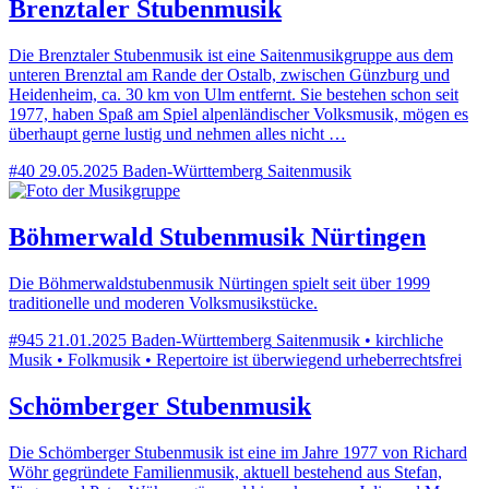
Brenztaler Stubenmusik
Die Brenztaler Stubenmusik ist eine Saitenmusikgruppe aus dem
unteren Brenztal am Rande der Ostalb, zwischen Günzburg und
Heidenheim, ca. 30 km von Ulm entfernt. Sie bestehen schon seit
1977, haben Spaß am Spiel alpenländischer Volksmusik, mögen es
überhaupt gerne lustig und nehmen alles nicht …
#40
29.05.2025
Baden-Württemberg
Saitenmusik
Böhmerwald Stubenmusik Nürtingen
Die Böhmerwaldstubenmusik Nürtingen spielt seit über 1999
traditionelle und moderen Volksmusikstücke.
#945
21.01.2025
Baden-Württemberg
Saitenmusik • kirchliche
Musik • Folkmusik • Repertoire ist überwiegend urheberrechtsfrei
Schömberger Stubenmusik
Die Schömberger Stubenmusik ist eine im Jahre 1977 von Richard
Wöhr gegründete Familienmusik, aktuell bestehend aus Stefan,