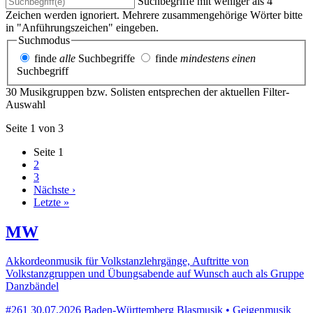
Suchbegriffe mit weniger als 4
Zeichen werden ignoriert. Mehrere zusammengehörige Wörter bitte
in "Anführungszeichen" eingeben.
Suchmodus
finde
alle
Suchbegriffe
finde
mindestens einen
Suchbegriff
30 Musikgruppen bzw. Solisten entsprechen der aktuellen Filter-
Auswahl
Seite 1 von 3
Seite
1
2
3
Nächste ›
Letzte »
MW
Akkordeonmusik für Volkstanzlehrgänge, Auftritte von
Volkstanzgruppen und Übungsabende auf Wunsch auch als Gruppe
Danzbändel
#261
30.07.2026
Baden-Württemberg
Blasmusik • Geigenmusik