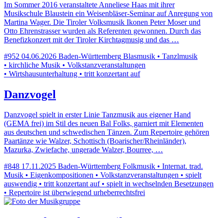
Im Sommer 2016 veranstaltete Anneliese Haas mit ihrer
Musikschule Blaustein ein Weisenbläser-Seminar auf Anregung von
Martina Wager. Die Tiroler Volksmusik Ikonen Peter Moser und
Otto Ehrenstrasser wurden als Referenten gewonnen. Durch das
Benefizkonzert mit der Tiroler Kirchtagmusig und das …
#952
04.06.2026
Baden-Württemberg
Blasmusik • Tanzlmusik
• kirchliche Musik • Volkstanzveranstaltungen
• Wirtshausunterhaltung • tritt konzertant auf
Danzvogel
Danzvogel spielt in erster Linie Tanzmusik aus eigener Hand
(GEMA frei) im Stil des neuen Bal Folks, garniert mit Elementen
aus deutschen und schwedischen Tänzen. Zum Repertoire gehören
Paartänze wie Walzer, Schottisch (Boarischer/Rheinländer),
Mazurka, Zwiefache, ungerade Walzer, Bourree, …
#848
17.11.2025
Baden-Württemberg
Folkmusik • Internat. trad.
Musik • Eigenkompositionen • Volkstanzveranstaltungen • spielt
auswendig • tritt konzertant auf • spielt in wechselnden Besetzungen
• Repertoire ist überwiegend urheberrechtsfrei