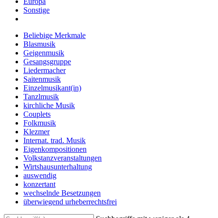
Europa
Sonstige
Beliebige Merkmale
Blasmusik
Geigenmusik
Gesangsgruppe
Liedermacher
Saitenmusik
Einzelmusikant(in)
Tanzlmusik
kirchliche Musik
Couplets
Folkmusik
Klezmer
Internat. trad. Musik
Eigenkompositionen
Volkstanzveranstaltungen
Wirtshausunterhaltung
auswendig
konzertant
wechselnde Besetzungen
überwiegend urheberrechtsfrei