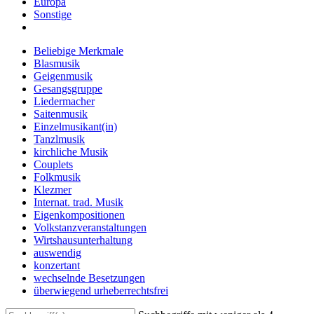
Europa
Sonstige
Beliebige Merkmale
Blasmusik
Geigenmusik
Gesangsgruppe
Liedermacher
Saitenmusik
Einzelmusikant(in)
Tanzlmusik
kirchliche Musik
Couplets
Folkmusik
Klezmer
Internat. trad. Musik
Eigenkompositionen
Volkstanzveranstaltungen
Wirtshausunterhaltung
auswendig
konzertant
wechselnde Besetzungen
überwiegend urheberrechtsfrei