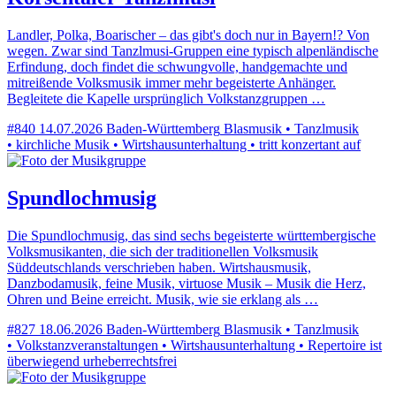
Landler, Polka, Boarischer – das gibt's doch nur in Bayern!? Von
wegen. Zwar sind Tanzlmusi-Gruppen eine typisch alpenländische
Erfindung, doch findet die schwungvolle, handgemachte und
mitreißende Volksmusik immer mehr begeisterte Anhänger.
Begleitete die Kapelle ursprünglich Volkstanzgruppen …
#840
14.07.2026
Baden-Württemberg
Blasmusik • Tanzlmusik
• kirchliche Musik • Wirtshausunterhaltung • tritt konzertant auf
Spundlochmusig
Die Spundlochmusig, das sind sechs begeisterte württembergische
Volksmusikanten, die sich der traditionellen Volksmusik
Süddeutschlands verschrieben haben. Wirtshausmusik,
Danzbodamusik, feine Musik, virtuose Musik – Musik die Herz,
Ohren und Beine erreicht. Musik, wie sie erklang als …
#827
18.06.2026
Baden-Württemberg
Blasmusik • Tanzlmusik
• Volkstanzveranstaltungen • Wirtshausunterhaltung • Repertoire ist
überwiegend urheberrechtsfrei