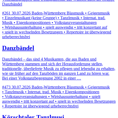
Danzbändel
#261
30.07.2026
Baden-Württemberg
Blasmusik • Geigenmusik
• Einzelmusikant (keine Gruppe) • Tanzlmusik • Internat. trad.
Musik • Eigenkompositionen • Volkstanzveranstaltungen
• Wirtshausunterhaltung • spielt auswendig • tritt konzertant auf
• spielt in wechselnden Besetzungen • Repertoire ist überwiegend
urheberrechtsfrei
Danzbändel
Danzbändel – das sind 4 Musikanten, die aus Baden und
Württemberg stammen und sich der Herausforderung stellen,
traditionelle, überlieferte Musik zu pflegen und lebendig zu erhalten,
wie sie früher auf den Tanzböden im ganzen Land zu hören war.
Bei einer Volkstanzbegegnung 2002 in einer …
#473
30.07.2026
Baden-Württemberg
Blasmusik • Geigenmusik
• Tanzlmusik • Internat. trad. Musik • Eigenkompositionen
• Volkstanzveranstaltungen • Wirtshausunterhaltung • spielt
auswendig • tritt konzertant auf • spielt in wechselnden Besetzungen
• Repertoire ist überwiegend urheberrechtsfrei
Körschtaler Tanzlmusi