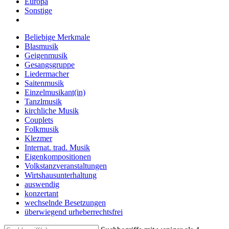
Europa
Sonstige
Beliebige Merkmale
Blasmusik
Geigenmusik
Gesangsgruppe
Liedermacher
Saitenmusik
Einzelmusikant(in)
Tanzlmusik
kirchliche Musik
Couplets
Folkmusik
Klezmer
Internat. trad. Musik
Eigenkompositionen
Volkstanzveranstaltungen
Wirtshausunterhaltung
auswendig
konzertant
wechselnde Besetzungen
überwiegend urheberrechtsfrei