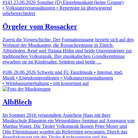
#143
23.06.2026
Sonstige (D)
Einzelmusikant (keine Gruppe)
• Volkstanzveranstaltungen • Repertoire ist überwiegend
urheberrechtsfrei
Örgeler vom Rossacker
Zuerst die Vorgeschichte. Der Formationsname bezieht sich auf den
Wohnort der Musikanten, die Rossackerstrasse in Zürich-
Albisrieden. René und Tiziana Höhn sind beide Quereinsteiger zur
traditionellen Volksmusik. Ihre musikalischen Grundkenntnisse
erwarben sie im Kindesalter. Seitdem sind beide …
#186
28.06.2026
Schweiz und FL
Tanzlmusik • Internat. trad.
Musik • Eigenkompositionen • Volkstanzveranstaltungen
• Wirtshausunterhaltung • tritt konzertant auf
AlbBlech
Im Sommer 2016 veranstaltete Anneliese Haas mit ihrer
Musikschule Blaustein ein Weisenbläser-Seminar auf Anregung von
Martina Wager. Die Tiroler Volksmusik Ikonen Peter Moser und
Otto Ehrenstrasser wurden als Referenten gewonnen. Durch das
Benefizkonzert mit der Tiroler Kirchtagmusig und das …