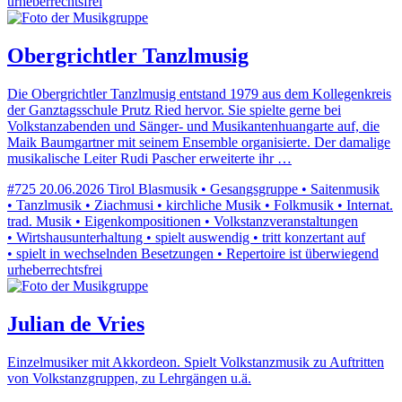
urheberrechtsfrei
Obergrichtler Tanzlmusig
Die Obergrichtler Tanzlmusig entstand 1979 aus dem Kollegenkreis
der Ganztagsschule Prutz Ried hervor. Sie spielte gerne bei
Volkstanzabenden und Sänger- und Musikantenhuangarte auf, die
Maik Baumgartner mit seinem Ensemble organisierte. Der damalige
musikalische Leiter Rudi Pascher erweiterte ihr …
#725
20.06.2026
Tirol
Blasmusik • Gesangsgruppe • Saitenmusik
• Tanzlmusik • Ziachmusi • kirchliche Musik • Folkmusik • Internat.
trad. Musik • Eigenkompositionen • Volkstanzveranstaltungen
• Wirtshausunterhaltung • spielt auswendig • tritt konzertant auf
• spielt in wechselnden Besetzungen • Repertoire ist überwiegend
urheberrechtsfrei
Julian de Vries
Einzelmusiker mit Akkordeon. Spielt Volkstanzmusik zu Auftritten
von Volkstanzgruppen, zu Lehrgängen u.ä.