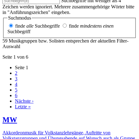
Suchbegriffe mit weniger als 4
Zeichen werden ignoriert. Mehrere zusammengehörige Wörter bitte
in "Anführungszeichen" eingeben.
Suchmodus
finde
alle
Suchbegriffe
finde
mindestens einen
Suchbegriff
59 Musikgruppen bzw. Solisten entsprechen der aktuellen Filter-
Auswahl
Seite 1 von 6
Seite
1
2
3
4
5
6
Nächste ›
Letzte »
MW
Akkordeonmusik für Volkstanzlehrgänge, Auftritte von
Volkstanzgruppen und Übungsabende auf Wunsch auch als Gruppe