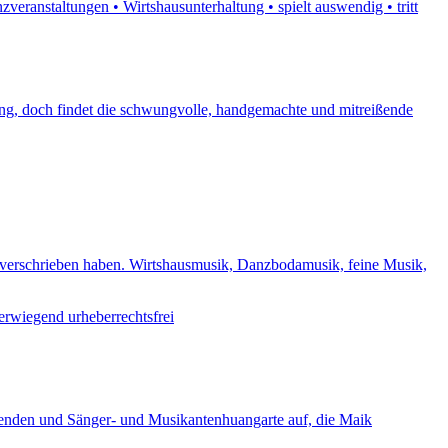
veranstaltungen • Wirtshausunterhaltung • spielt auswendig • tritt
ung, doch findet die schwungvolle, handgemachte und mitreißende
s verschrieben haben. Wirtshausmusik, Danzbodamusik, feine Musik,
erwiegend urheberrechtsfrei
abenden und Sänger- und Musikantenhuangarte auf, die Maik