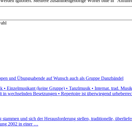
n werden ignoriert. Mehrere zusammengehörige Wörter bitte in "Anführ
wahl
ruppen und Übungsabende auf Wunsch auch als Gruppe Danzbändel
 • Einzelmusikant (keine Gruppe) • Tanzlmusik • Internat. trad. Musi
ielt in wechselnden Besetzungen • Repertoire ist überwiegend urheberrec
ammen und sich der Herausforderung stellen, traditionelle, überliefer
ung 2002 in einer …