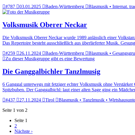
#787
03.01.2025
Baden-Württemberg
Blasmusik • Internat. tr
Volksmusik Oberer Neckar
Die Volksmusik Oberer Neckar wurde 1989 anlässlich einer Volkstanzv
Das Repertoire besteht ausschließlich aus überlieferter Musik. Ges
#259
26.11.2024
Baden-Württemberg
Blasmusik • Gesangsgrup
Zu dieser Musikgruppe gibt es eine Bewertung
Die Ganggalbichler Tanzlmusig
6 Ganggal unterwegs mit fetziger echter Volksmusik ohne Verstärker 
Spitzbuben. Der Ganggalbichl: laut einer alten Sage ging ein Mädch
#437
27.11.2024
Tirol
Blasmusik • Tanzlmusik • Wirtshausunt
Seite 1 von 2
Seite
1
2
Nächste ›