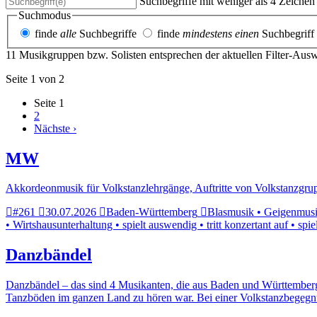
Suchbegriffe mit weniger als 4 Zeiche
Suchmodus
finde
alle
Suchbegriffe
finde
mindestens einen
Suchbegriff
11 Musikgruppen bzw. Solisten entsprechen der aktuellen Filter-Aus
Seite 1 von 2
Seite
1
2
Nächste ›
MW
Akkordeonmusik für Volkstanzlehrgänge, Auftritte von Volkstanzg
#261
30.07.2026
Baden-Württemberg
Blasmusik • Geigenmusik
• Wirtshausunterhaltung • spielt auswendig • tritt konzertant auf • sp
Danzbändel
Danzbändel – das sind 4 Musikanten, die aus Baden und Württemberg st
Tanzböden im ganzen Land zu hören war. Bei einer Volkstanzbegegn