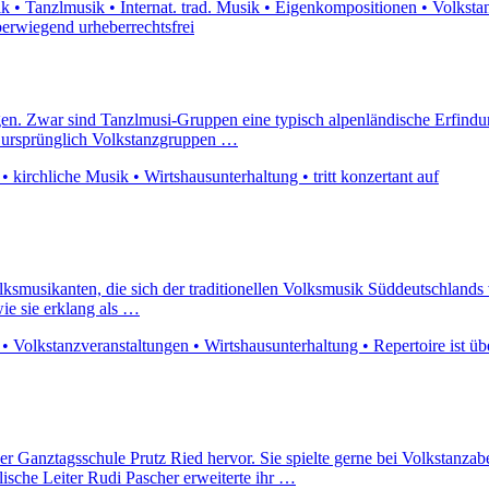
• Tanzlmusik • Internat. trad. Musik • Eigenkompositionen • Volkstanz
berwiegend urheberrechtsfrei
egen. Zwar sind Tanzlmusi-Gruppen eine typisch alpenländische Erfind
e ursprünglich Volkstanzgruppen …
 kirchliche Musik • Wirtshausunterhaltung • tritt konzertant auf
lksmusikanten, die sich der traditionellen Volksmusik Süddeutschland
ie sie erklang als …
• Volkstanzveranstaltungen • Wirtshausunterhaltung • Repertoire ist üb
er Ganztagsschule Prutz Ried hervor. Sie spielte gerne bei Volkstanz
ische Leiter Rudi Pascher erweiterte ihr …