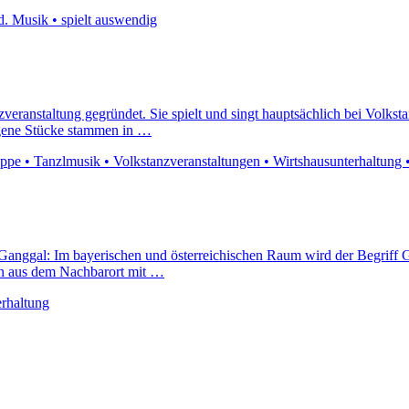
ad. Musik • spielt auswendig
eranstaltung gegründet. Sie spielt und singt hauptsächlich bei Volkst
ungene Stücke stammen in …
pe • Tanzlmusik • Volkstanzveranstaltungen • Wirtshausunterhaltung • 
Ganggal: Im bayerischen und österreichischen Raum wird der Begriff Ga
en aus dem Nachbarort mit …
erhaltung