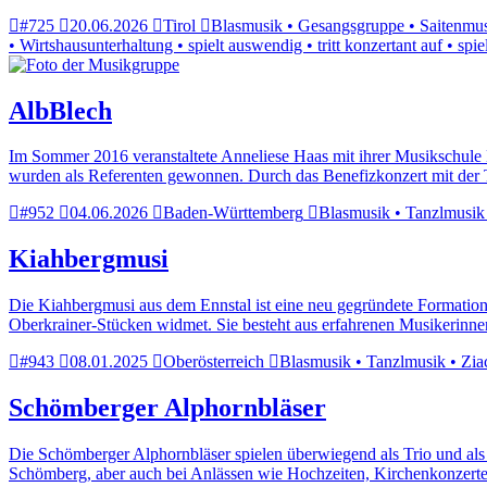
#725
20.06.2026
Tirol
Blasmusik • Gesangsgruppe • Saitenmusi
• Wirtshausunterhaltung • spielt auswendig • tritt konzertant auf • sp
AlbBlech
Im Sommer 2016 veranstaltete Anneliese Haas mit ihrer Musikschule 
wurden als Referenten gewonnen. Durch das Benefizkonzert mit der 
#952
04.06.2026
Baden-Württemberg
Blasmusik • Tanzlmusik •
Kiahbergmusi
Die Kiahbergmusi aus dem Ennstal ist eine neu gegründete Formation 
Oberkrainer-Stücken widmet. Sie besteht aus erfahrenen Musikerinne
#943
08.01.2025
Oberösterreich
Blasmusik • Tanzlmusik • Ziac
Schömberger Alphornbläser
Die Schömberger Alphornbläser spielen überwiegend als Trio und a
Schömberg, aber auch bei Anlässen wie Hochzeiten, Kirchenkonzerte