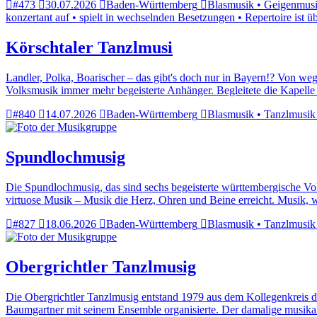
#473
30.07.2026
Baden-Württemberg
Blasmusik • Geigenmusik 
konzertant auf • spielt in wechselnden Besetzungen • Repertoire ist ü
Körschtaler Tanzlmusi
Landler, Polka, Boarischer – das gibt's doch nur in Bayern!? Von w
Volksmusik immer mehr begeisterte Anhänger. Begleitete die Kapell
#840
14.07.2026
Baden-Württemberg
Blasmusik • Tanzlmusik •
Spundlochmusig
Die Spundlochmusig, das sind sechs begeisterte württembergische Vo
virtuose Musik – Musik die Herz, Ohren und Beine erreicht. Musik, w
#827
18.06.2026
Baden-Württemberg
Blasmusik • Tanzlmusik 
Obergrichtler Tanzlmusig
Die Obergrichtler Tanzlmusig entstand 1979 aus dem Kollegenkreis d
Baumgartner mit seinem Ensemble organisierte. Der damalige musikal