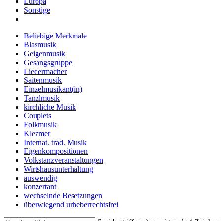
Europa
Sonstige
Beliebige Merkmale
Blasmusik
Geigenmusik
Gesangsgruppe
Liedermacher
Saitenmusik
Einzelmusikant(in)
Tanzlmusik
kirchliche Musik
Couplets
Folkmusik
Klezmer
Internat. trad. Musik
Eigenkompositionen
Volkstanzveranstaltungen
Wirtshausunterhaltung
auswendig
konzertant
wechselnde Besetzungen
überwiegend urheberrechtsfrei