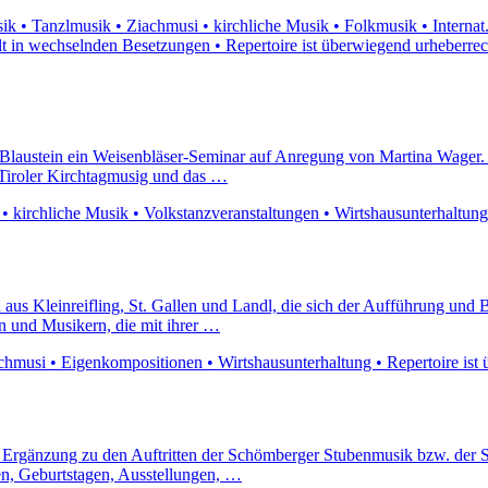
k • Tanzlmusik • Ziachmusi • kirchliche Musik • Folkmusik • Internat
ielt in wechselnden Besetzungen • Repertoire ist überwiegend urheberrec
Blaustein ein Weisenbläser-Seminar auf Anregung von Martina Wager. 
Tiroler Kirchtagmusig und das …
 kirchliche Musik • Volkstanzveranstaltungen • Wirtshausunterhaltung •
aus Kleinreifling, St. Gallen und Landl, die sich der Aufführung und 
n und Musikern, die mit ihrer …
hmusi • Eigenkompositionen • Wirtshausunterhaltung • Repertoire ist 
ls Ergänzung zu den Auftritten der Schömberger Stubenmusik bzw. de
n, Geburtstagen, Ausstellungen, …