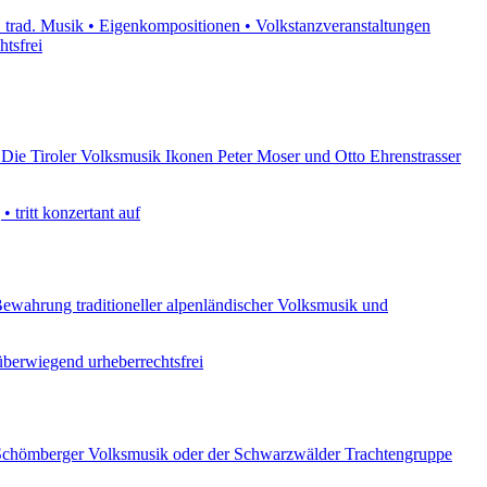
. trad. Musik • Eigenkompositionen • Volkstanzveranstaltungen
htsfrei
Die Tiroler Volksmusik Ikonen Peter Moser und Otto Ehrenstrasser
 tritt konzertant auf
Bewahrung traditioneller alpenländischer Volksmusik und
überwiegend urheberrechtsfrei
r Schömberger Volksmusik oder der Schwarzwälder Trachtengruppe