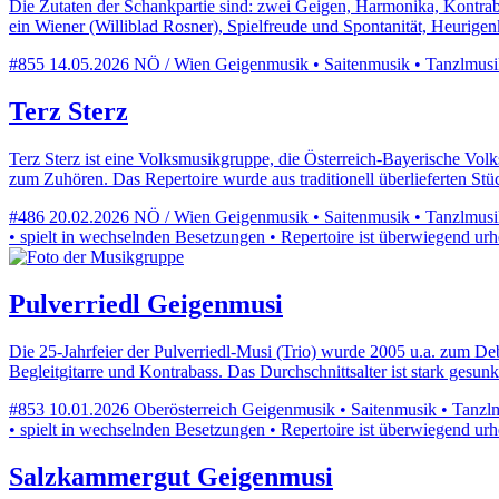
Die Zutaten der Schankpartie sind: zwei Geigen, Harmonika, Kontrab
ein Wiener (Williblad Rosner), Spielfreude und Spontanität, Heurige
#855
14.05.2026
NÖ / Wien
Geigenmusik • Saitenmusik • Tanzlmusik •
Terz Sterz
Terz Sterz ist eine Volksmusikgruppe, die Österreich-Bayerische Vol
zum Zuhören. Das Repertoire wurde aus traditionell überlieferten S
#486
20.02.2026
NÖ / Wien
Geigenmusik • Saitenmusik • Tanzlmusik 
• spielt in wechselnden Besetzungen • Repertoire ist überwiegend urh
Pulverriedl Geigenmusi
Die 25-Jahrfeier der Pulverriedl-Musi (Trio) wurde 2005 u.a. zum De
Begleitgitarre und Kontrabass. Das Durchschnittsalter ist stark gesu
#853
10.01.2026
Oberösterreich
Geigenmusik • Saitenmusik • Tanzlmu
• spielt in wechselnden Besetzungen • Repertoire ist überwiegend urh
Salzkammergut Geigenmusi