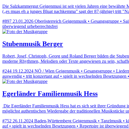
Die Salzkammergut Geigenmusi ist seit vielen Jahren eine bewährte 
(„es muas eh a junges Bluat nachkemma” sagt der 87-jährige) tritt 
#897
23.01.2026
Oberösterreich
Geigenmusik • Gesangsgruppe • Saite
überwiegend urheberrechtsfrei
Stubenmusik Berger
Robert, Josef, Christoph, Georg und Roland Berger bilden die Stubenm
moderne Rhythmen, Melodien oder Texte angewiesen zu sein, schaff
#244
19.12.2024
NÖ / Wien
Geigenmusik • Gesangsgruppe • Liederma
auswendig • tritt konzertant auf • spielt in wechselnden Besetzungen 
Egerländer Familienmusik Hess
Die Egerländer Familienmusik Hess hat es sich seit ihrer Gründung
möglichst authentischen Wiedergabe der traditionellen Musikstücke 
#752
26.11.2024
Baden-Württemberg
Geigenmusik • Tanzlmusik • kir
auf • spielt in wechselnden Besetzungen • Repertoire ist überwiegend 