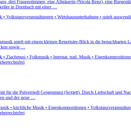
ass, drei Frauenstimmen, eine Allgäuerin (Nicola Benz), eine Burgenlä
nkeller in Dornbach mit einer …
 Volkstanzveranstaltungen • Wirtshausunterhaltung • spielt auswendig •
ksmusik spielt mit einem kleinen Repertoire-Blick in die benachbarten
tücken sowie …
• Ziachmusi • Folkmusik • Internat. trad. Musik • Eigenkompositionen •
eberrechtsfrei
büt für die Pulverriedl Geigenmusi (Sextett). Durch Liebschaft und Na
nken und der neue …
sik • kirchliche Musik • Eigenkompositionen • Volkstanzveranstaltungen
eberrechtsfrei