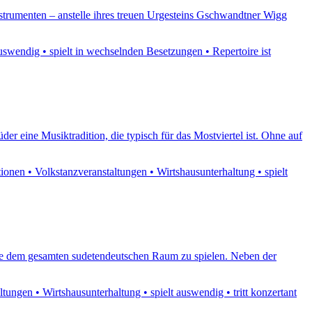
strumenten – anstelle ihres treuen Urgesteins Gschwandtner Wigg
swendig • spielt in wechselnden Besetzungen • Repertoire ist
r eine Musiktradition, die typisch für das Mostviertel ist. Ohne auf
nen • Volkstanzveranstaltungen • Wirtshausunterhaltung • spielt
ie dem gesamten sudetendeutschen Raum zu spielen. Neben der
ngen • Wirtshausunterhaltung • spielt auswendig • tritt konzertant