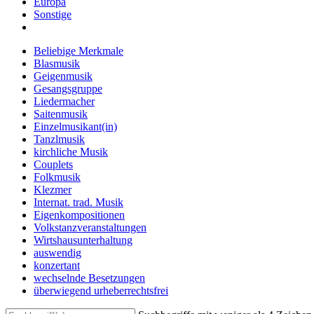
Europa
Sonstige
Beliebige Merkmale
Blasmusik
Geigenmusik
Gesangsgruppe
Liedermacher
Saitenmusik
Einzelmusikant(in)
Tanzlmusik
kirchliche Musik
Couplets
Folkmusik
Klezmer
Internat. trad. Musik
Eigenkompositionen
Volkstanzveranstaltungen
Wirtshausunterhaltung
auswendig
konzertant
wechselnde Besetzungen
überwiegend urheberrechtsfrei