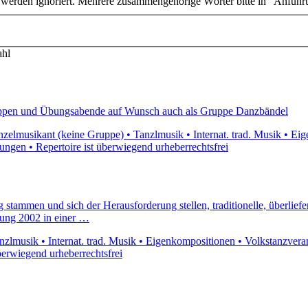
n werden ignoriert. Mehrere zusammengehörige Wörter bitte in "Anführ
ahl
ruppen und Übungsabende auf Wunsch auch als Gruppe Danzbändel
zelmusikant (keine Gruppe) • Tanzlmusik • Internat. trad. Musik • Ei
tzungen • Repertoire ist überwiegend urheberrechtsfrei
ammen und sich der Herausforderung stellen, traditionelle, überliefer
ung 2002 in einer …
lmusik • Internat. trad. Musik • Eigenkompositionen • Volkstanzveranst
berwiegend urheberrechtsfrei