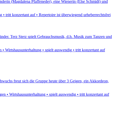
nderin (Magdalena Pfaffeneder), eine Wienerin (Else Schmidt) und
 tritt konzertant auf • Repertoire ist überwiegend urheberrechtsfrei
 Länder. Terz Sterz spielt Gebrauchsmusik, d.h. Musik zum Tanzen und
 Wirtshausunterhaltung • spielt auswendig • tritt konzertant auf
chwuchs freut sich die Gruppe heute über 3 Geigen, ein Akkordeon,
 • Wirtshausunterhaltung • spielt auswendig • tritt konzertant auf