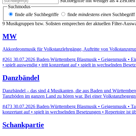
Suchbegriffe mit weniger als 4 Zeiche
Suchmodus
finde
alle
Suchbegriffe
finde
mindestens einen
Suchbegriff
9 Musikgruppen bzw. Solisten entsprechen der aktuellen Filter-Ausw
MW
Akkordeonmusik für Volkstanzlehrgänge, Auftritte von Volkstanzg
#261
30.07.2026
Baden-Württemberg
Blasmusik • Geigenmusik • Ein
• spielt auswendig • tritt konzertant auf • spielt in wechselnden Bese
Danzbändel
Danzbändel – das sind 4 Musikanten, die aus Baden und Württemberg st
Tanzböden im ganzen Land zu hören war. Bei einer Volkstanzbegegn
#473
30.07.2026
Baden-Württemberg
Blasmusik • Geigenmusik • Tanz
konzertant auf • spielt in wechselnden Besetzungen • Repertoire ist ü
Schankpartie