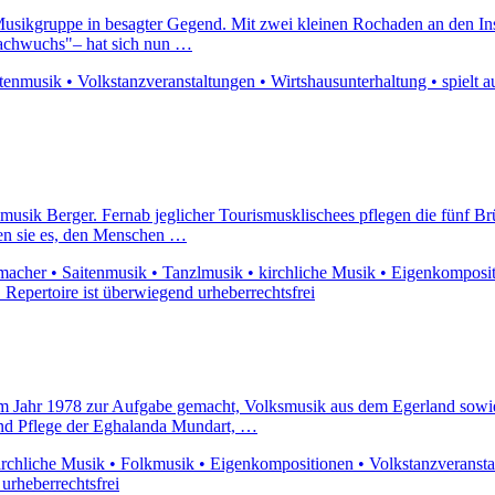
Musikgruppe in besagter Gegend. Mit zwei kleinen Rochaden an den In
"Nachwuchs"– hat sich nun …
nmusik • Volkstanzveranstaltungen • Wirtshausunterhaltung • spielt au
usik Berger. Fernab jeglicher Tourismusklischees pflegen die fünf Brüde
en sie es, den Menschen …
cher • Saitenmusik • Tanzlmusik • kirchliche Musik • Eigenkompositio
• Repertoire ist überwiegend urheberrechtsfrei
 im Jahr 1978 zur Aufgabe gemacht, Volksmusik aus dem Egerland sow
und Pflege der Eghalanda Mundart, …
chliche Musik • Folkmusik • Eigenkompositionen • Volkstanzveranstaltu
urheberrechtsfrei