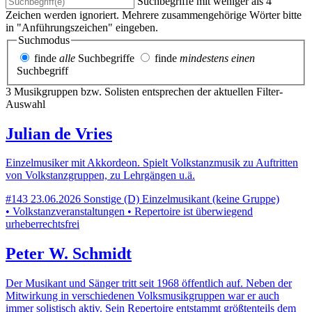
Suchbegriffe mit weniger als 4
Zeichen werden ignoriert. Mehrere zusammengehörige Wörter bitte
in "Anführungszeichen" eingeben.
Suchmodus
finde
alle
Suchbegriffe
finde
mindestens einen
Suchbegriff
3 Musikgruppen bzw. Solisten entsprechen der aktuellen Filter-
Auswahl
Julian de Vries
Einzelmusiker mit Akkordeon. Spielt Volkstanzmusik zu Auftritten
von Volkstanzgruppen, zu Lehrgängen u.ä.
#143
23.06.2026
Sonstige (D)
Einzelmusikant (keine Gruppe)
• Volkstanzveranstaltungen • Repertoire ist überwiegend
urheberrechtsfrei
Peter W. Schmidt
Der Musikant und Sänger tritt seit 1968 öffentlich auf. Neben der
Mitwirkung in verschiedenen Volksmusikgruppen war er auch
immer solistisch aktiv. Sein Repertoire entstammt größtenteils dem