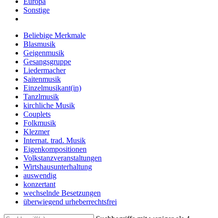
Europa
Sonstige
Beliebige Merkmale
Blasmusik
Geigenmusik
Gesangsgruppe
Liedermacher
Saitenmusik
Einzelmusikant(in)
Tanzlmusik
kirchliche Musik
Couplets
Folkmusik
Klezmer
Internat. trad. Musik
Eigenkompositionen
Volkstanzveranstaltungen
Wirtshausunterhaltung
auswendig
konzertant
wechselnde Besetzungen
überwiegend urheberrechtsfrei