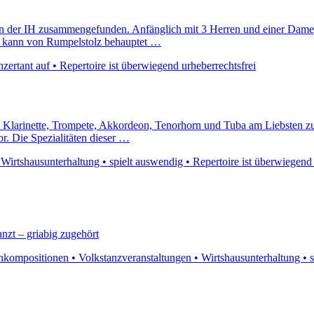
an der IH zusammengefunden. Anfänglich mit 3 Herren und einer Dame,
ng kann von Rumpelstolz behauptet …
nzertant auf • Repertoire ist überwiegend urheberrechtsfrei
- Klarinette, Trompete, Akkordeon, Tenorhorn und Tuba am Liebsten zu
. Die Spezialitäten dieser …
Wirtshausunterhaltung • spielt auswendig • Repertoire ist überwiegend 
anzt – griabig zugehört
kompositionen • Volkstanzveranstaltungen • Wirtshausunterhaltung • sp