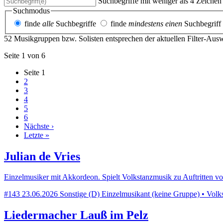
Suchbegriffe mit weniger als 4 Zeiche
Suchmodus
finde
alle
Suchbegriffe
finde
mindestens einen
Suchbegriff
52 Musikgruppen bzw. Solisten entsprechen der aktuellen Filter-Aus
Seite 1 von 6
Seite
1
2
3
4
5
6
Nächste ›
Letzte »
Julian de Vries
Einzelmusiker mit Akkordeon. Spielt Volkstanzmusik zu Auftritten v
#143
23.06.2026
Sonstige (D)
Einzelmusikant (keine Gruppe) • Volks
Liedermacher Lauß im Pelz