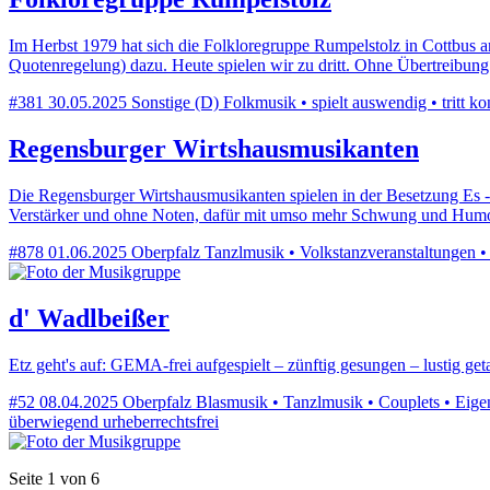
Im Herbst 1979 hat sich die Folkloregruppe Rumpelstolz in Cottbus 
Quotenregelung) dazu. Heute spielen wir zu dritt. Ohne Übertreibu
#381
30.05.2025
Sonstige (D)
Folkmusik • spielt auswendig • tritt ko
Regensburger Wirtshausmusikanten
Die Regensburger Wirtshausmusikanten spielen in der Besetzung Es 
Verstärker und ohne Noten, dafür mit umso mehr Schwung und Humor
#878
01.06.2025
Oberpfalz
Tanzlmusik • Volkstanzveranstaltungen • 
d' Wadlbeißer
Etz geht's auf: GEMA-frei aufgespielt – zünftig gesungen – lustig get
#52
08.04.2025
Oberpfalz
Blasmusik • Tanzlmusik • Couplets • Eigen
überwiegend urheberrechtsfrei
Seite 1 von 6