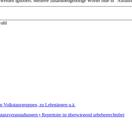
n werden ignoriert. Mehrere zusammengehörige Wörter bitte in "Anführ
wahl
on Volkstanzgruppen, zu Lehrgängen u.ä.
tanzveranstaltungen • Repertoire ist überwiegend urheberrechtsfrei