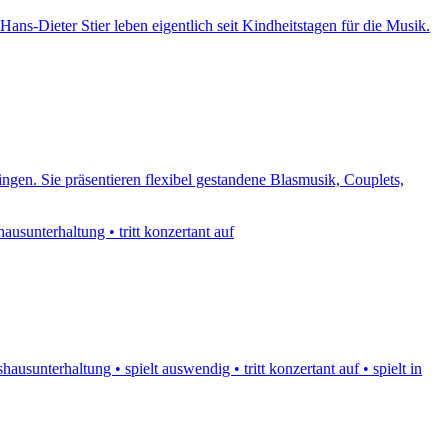
ans-Dieter Stier leben eigentlich seit Kindheitstagen für die Musik.
ngen. Sie präsentieren flexibel gestandene Blasmusik, Couplets,
ausunterhaltung • tritt konzertant auf
usunterhaltung • spielt auswendig • tritt konzertant auf • spielt in