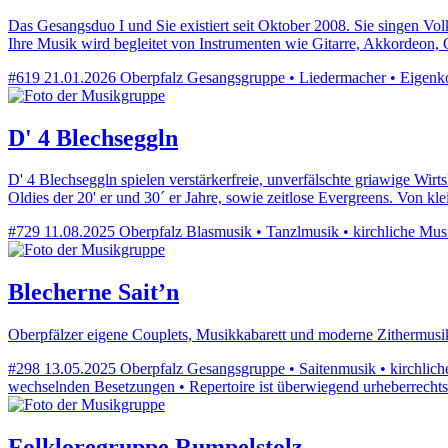
Das Gesangsduo I und Sie existiert seit Oktober 2008. Sie singen Vol
Ihre Musik wird begleitet von Instrumenten wie Gitarre, Akkordeon, 
#619
21.01.2026
Oberpfalz
Gesangsgruppe • Liedermacher • Eigenkom
D' 4 Blechseggln
D' 4 Blechseggln spielen verstärkerfreie, unverfälschte griawige Wir
Oldies der 20' er und 30´ er Jahre, sowie zeitlose Evergreens. Von kl
#729
11.08.2025
Oberpfalz
Blasmusik • Tanzlmusik • kirchliche Musik
Blecherne Sait’n
Oberpfälzer eigene Couplets, Musikkabarett und moderne Zithermusik
#298
13.05.2025
Oberpfalz
Gesangsgruppe • Saitenmusik • kirchliche 
wechselnden Besetzungen • Repertoire ist überwiegend urheberrechts
Folkloregruppe Rumpelstolz