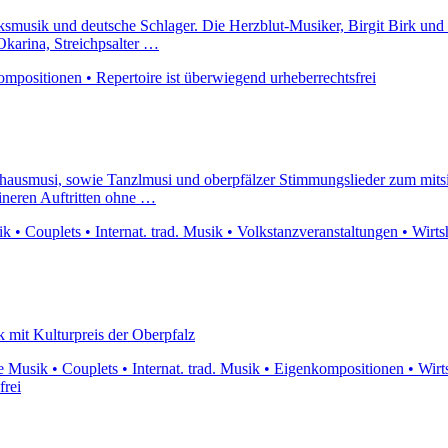
ksmusik und deutsche Schlager. Die Herzblut-Musiker, Birgit Birk und H
Okarina, Streichpsalter …
positionen • Repertoire ist überwiegend urheberrechtsfrei
tshausmusi, sowie Tanzlmusi und oberpfälzer Stimmungslieder zum mitsi
eineren Auftritten ohne …
 • Couplets • Internat. trad. Musik • Volkstanzveranstaltungen • Wirtsh
 mit Kulturpreis der Oberpfalz
Musik • Couplets • Internat. trad. Musik • Eigenkompositionen • Wirtsha
frei