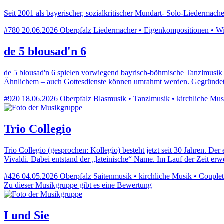
Seit 2001 als bayerischer, sozialkritischer Mundart- Solo-Liedermach
#780
20.06.2026
Oberpfalz
Liedermacher • Eigenkompositionen • Wirts
de 5 blousad'n 6
de 5 blousad'n 6 spielen vorwiegend bayrisch-böhmische Tanzlmusik t
Ähnlichem – auch Gottesdienste können umrahmt werden. Gegründet 
#920
18.06.2026
Oberpfalz
Blasmusik • Tanzlmusik • kirchliche Mus
Trio Collegio
Trio Collegio (gesprochen: Kollegio) besteht jetzt seit 30 Jahren. D
Vivaldi. Dabei entstand der „lateinische“ Name. Im Lauf der Zeit erw
#426
04.05.2026
Oberpfalz
Saitenmusik • kirchliche Musik • Couplets
Zu dieser Musikgruppe gibt es eine Bewertung
I und Sie