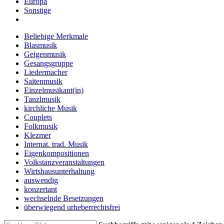
Europa
Sonstige
Beliebige Merkmale
Blasmusik
Geigenmusik
Gesangsgruppe
Liedermacher
Saitenmusik
Einzelmusikant(in)
Tanzlmusik
kirchliche Musik
Couplets
Folkmusik
Klezmer
Internat. trad. Musik
Eigenkompositionen
Volkstanzveranstaltungen
Wirtshausunterhaltung
auswendig
konzertant
wechselnde Besetzungen
überwiegend urheberrechtsfrei