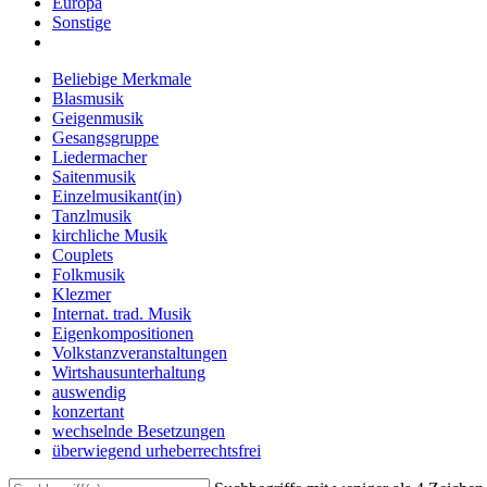
Europa
Sonstige
Beliebige Merkmale
Blasmusik
Geigenmusik
Gesangsgruppe
Liedermacher
Saitenmusik
Einzelmusikant(in)
Tanzlmusik
kirchliche Musik
Couplets
Folkmusik
Klezmer
Internat. trad. Musik
Eigenkompositionen
Volkstanzveranstaltungen
Wirtshausunterhaltung
auswendig
konzertant
wechselnde Besetzungen
überwiegend urheberrechtsfrei