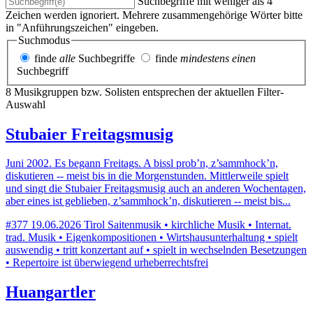
Suchbegriffe mit weniger als 4
Zeichen werden ignoriert. Mehrere zusammengehörige Wörter bitte
in "Anführungszeichen" eingeben.
Suchmodus
finde
alle
Suchbegriffe
finde
mindestens einen
Suchbegriff
8 Musikgruppen bzw. Solisten entsprechen der aktuellen Filter-
Auswahl
Stubaier Freitagsmusig
Juni 2002. Es begann Freitags. A bissl prob’n, z’sammhock’n,
diskutieren -- meist bis in die Morgenstunden. Mittlerweile spielt
und singt die Stubaier Freitagsmusig auch an anderen Wochentagen,
aber eines ist geblieben, z’sammhock’n, diskutieren -- meist bis...
#377
19.06.2026
Tirol
Saitenmusik • kirchliche Musik • Internat.
trad. Musik • Eigenkompositionen • Wirtshausunterhaltung • spielt
auswendig • tritt konzertant auf • spielt in wechselnden Besetzungen
• Repertoire ist überwiegend urheberrechtsfrei
Huangartler