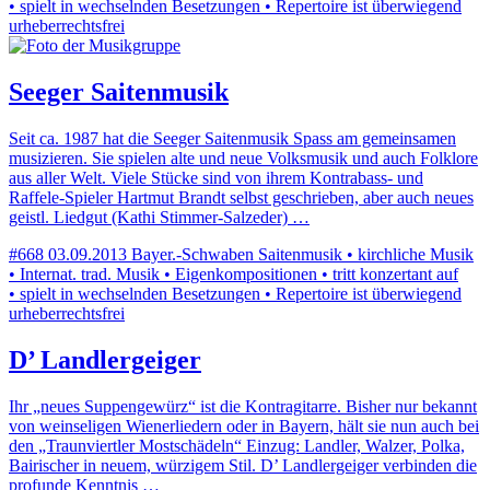
• spielt in wechselnden Besetzungen • Repertoire ist überwiegend
urheberrechtsfrei
Seeger Saitenmusik
Seit ca. 1987 hat die Seeger Saitenmusik Spass am gemeinsamen
musizieren. Sie spielen alte und neue Volksmusik und auch Folklore
aus aller Welt. Viele Stücke sind von ihrem Kontrabass- und
Raffele-Spieler Hartmut Brandt selbst geschrieben, aber auch neues
geistl. Liedgut (Kathi Stimmer-Salzeder) …
#668
03.09.2013
Bayer.-Schwaben
Saitenmusik • kirchliche Musik
• Internat. trad. Musik • Eigenkompositionen • tritt konzertant auf
• spielt in wechselnden Besetzungen • Repertoire ist überwiegend
urheberrechtsfrei
D’ Landlergeiger
Ihr „neues Suppengewürz“ ist die Kontragitarre. Bisher nur bekannt
von weinseligen Wienerliedern oder in Bayern, hält sie nun auch bei
den „Traunviertler Mostschädeln“ Einzug: Landler, Walzer, Polka,
Bairischer in neuem, würzigem Stil. D’ Landlergeiger verbinden die
profunde Kenntnis …