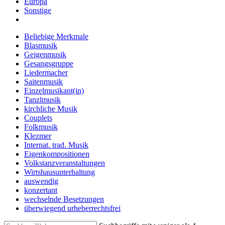
Europa
Sonstige
Beliebige Merkmale
Blasmusik
Geigenmusik
Gesangsgruppe
Liedermacher
Saitenmusik
Einzelmusikant(in)
Tanzlmusik
kirchliche Musik
Couplets
Folkmusik
Klezmer
Internat. trad. Musik
Eigenkompositionen
Volkstanzveranstaltungen
Wirtshausunterhaltung
auswendig
konzertant
wechselnde Besetzungen
überwiegend urheberrechtsfrei