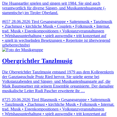
Die Huangartler spielen und singen seit 1984. Sie sind auch
verantwortlich für diverse Sänger- und Musikantenhuangarte (-
stammtische) im Tiroler Oberland.
#657
28.06.2026
Tirol
Gesangsgruppe • Saitenmusik • Tanzlmusik
• Ziachmusi • kirchliche Musik • Couplets • Folkmusik • Internat.
trad. Musik • Eigenkompositionen • Volkstanzveranstaltungen
• Wirtshausunterhaltung • spielt auswendig • tritt konzertant auf
• spielt in wechselnden Besetzungen • Repertoire ist überwiegend
urheberrechtsfrei
Obergrichtler Tanzlmusig
Die Obergrichtler Tanzlmusig entstand 1979 aus dem Kollegenkreis
der Ganztagsschule Prutz Ried hervor. Sie spielte gerne bei
Volkstanzabenden und Sänger- und Musikantenhuangarte auf, die
Maik Baumgartner mit seinem Ensemble organisierte. Der damalige
musikalische Leiter Rudi Pascher erweiterte ihr …
#725
20.06.2026
Tirol
Blasmusik • Gesangsgruppe • Saitenmusik
• Tanzlmusik • Ziachmusi • kirchliche Musik • Folkmusik • Internat.
trad. Musik • Eigenkompositionen • Volkstanzveranstaltungen
• Wirtshausunterhaltung • spielt auswendig • tritt konzertant auf