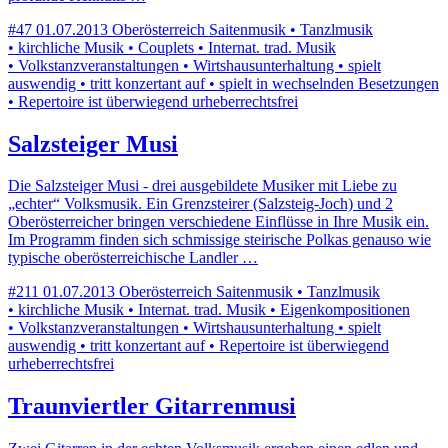
#47
01.07.2013
Oberösterreich
Saitenmusik • Tanzlmusik
• kirchliche Musik • Couplets • Internat. trad. Musik
• Volkstanzveranstaltungen • Wirtshausunterhaltung • spielt
auswendig • tritt konzertant auf • spielt in wechselnden Besetzungen
• Repertoire ist überwiegend urheberrechtsfrei
Salzsteiger Musi
Die Salzsteiger Musi - drei ausgebildete Musiker mit Liebe zu
„echter“ Volksmusik. Ein Grenzsteirer (Salzsteig-Joch) und 2
Oberösterreicher bringen verschiedene Einflüsse in Ihre Musik ein.
Im Programm finden sich schmissige steirische Polkas genauso wie
typische oberösterreichische Landler …
#211
01.07.2013
Oberösterreich
Saitenmusik • Tanzlmusik
• kirchliche Musik • Internat. trad. Musik • Eigenkompositionen
• Volkstanzveranstaltungen • Wirtshausunterhaltung • spielt
auswendig • tritt konzertant auf • Repertoire ist überwiegend
urheberrechtsfrei
Traunviertler Gitarrenmusi