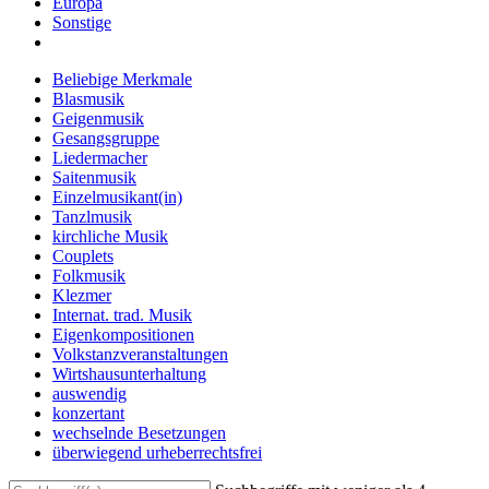
Europa
Sonstige
Beliebige Merkmale
Blasmusik
Geigenmusik
Gesangsgruppe
Liedermacher
Saitenmusik
Einzelmusikant(in)
Tanzlmusik
kirchliche Musik
Couplets
Folkmusik
Klezmer
Internat. trad. Musik
Eigenkompositionen
Volkstanzveranstaltungen
Wirtshausunterhaltung
auswendig
konzertant
wechselnde Besetzungen
überwiegend urheberrechtsfrei