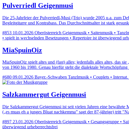
Pulverriedl Geigenmusi
Die 25-Jahrfeier der Pulverriedl-Musi (Trio) wurde 2005 u.a. zum De
Begleitgitarre und Kontrabass. Das Durchschnittsalter ist stark gesu
#853
10.01.2026
Oberösterreich
Geigenmusik • Saitenmusik • Tanzlmu
• spielt in wechselnden Besetzungen • Repertoire ist überwiegend urh
MiaSpuinOiz
MiaSpuinOiz spielt altes und (fast) alles; jedenfalls alles altes, das 
von 1960 bis 1980. Genau hierfür steht die dialektale Wortschöpfu
#680
09.01.2026
Bayer.-Schwaben
Tanzlmusik • Couplets • Internat.
Salzkammergut Geigenmusi
Die Salzkammergut Geigenmusi ist seit vielen Jahren eine bewährte 
(„es muas eh a junges Bluat nachkemma” sagt der 87-jährige) tritt 
#897
23.01.2026
Oberösterreich
Geigenmusik • Gesangsgruppe • Saite
überwiegend urheberrechtsfrei