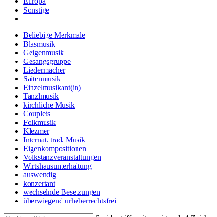
Europa
Sonstige
Beliebige Merkmale
Blasmusik
Geigenmusik
Gesangsgruppe
Liedermacher
Saitenmusik
Einzelmusikant(in)
Tanzlmusik
kirchliche Musik
Couplets
Folkmusik
Klezmer
Internat. trad. Musik
Eigenkompositionen
Volkstanzveranstaltungen
Wirtshausunterhaltung
auswendig
konzertant
wechselnde Besetzungen
überwiegend urheberrechtsfrei