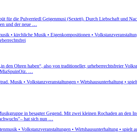
büt für die Pulverriedl Geigenmusi (Sextett). Durch Liebschaft und Na
nken und der neue …
sik • kirchliche Musik • Eigenkompositionen • Volkstanzveranstaltungen
eberrechtsfrei
sie „in den Ohren haben“, also von traditioneller, urheberrechtsfreier V
ng MiaSpuinOiz. …
 trad. Musik • Volkstanzveranstaltungen • Wirtshausunterhaltung • spi
Musikgruppe in besagter Gegend. Mit zwei kleinen Rochaden an den In
"Nachwuchs"– hat sich nun …
nmusik • Volkstanzveranstaltungen • Wirtshausunterhaltung • spielt au