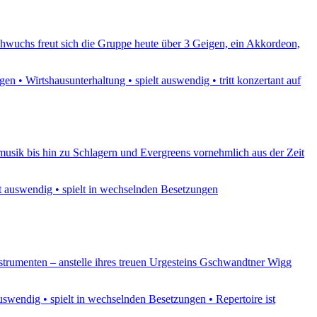
chwuchs freut sich die Gruppe heute über 3 Geigen, ein Akkordeon,
 • Wirtshausunterhaltung • spielt auswendig • tritt konzertant auf
olksmusik bis hin zu Schlagern und Evergreens vornehmlich aus der Zeit
elt auswendig • spielt in wechselnden Besetzungen
strumenten – anstelle ihres treuen Urgesteins Gschwandtner Wigg
swendig • spielt in wechselnden Besetzungen • Repertoire ist