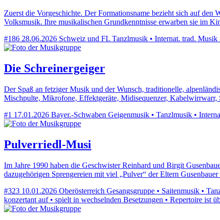
Zuerst die Vorgeschichte. Der Formationsname bezieht sich auf den W
Volksmusik. Ihre musikalischen Grundkenntnisse erwarben sie im Kin
#186
28.06.2026
Schweiz und FL
Tanzlmusik • Internat. trad. Musik
Die Schreinergeiger
Der Spaß an fetziger Musik und der Wunsch, traditionelle, alpenlän
Mischpulte, Mikrofone, Effektgeräte, Midisequenzer, Kabelwirrwarr
#1
17.01.2026
Bayer.-Schwaben
Geigenmusik • Tanzlmusik • Internat
Pulverriedl-Musi
Im Jahre 1990 haben die Geschwister Reinhard und Birgit Gusenbauer
dazugehörigen Sprengereien mit viel „Pulver“ der Eltern Gusenbauer
#323
10.01.2026
Oberösterreich
Gesangsgruppe • Saitenmusik • Tanzl
konzertant auf • spielt in wechselnden Besetzungen • Repertoire ist ü