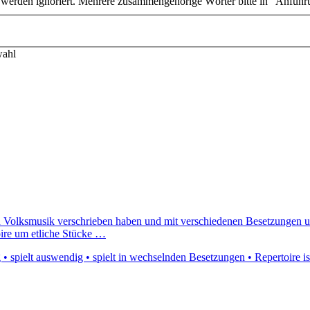
n werden ignoriert. Mehrere zusammengehörige Wörter bitte in "Anführ
wahl
hten Volksmusik verschrieben haben und mit verschiedenen Besetzungen
ire um etliche Stücke …
• spielt auswendig • spielt in wechselnden Besetzungen • Repertoire i