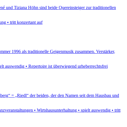
né und Tiziana Höhn sind beide Quereinsteiger zur traditionellen
g • tritt konzertant auf
ommer 1996 als traditionelle Geigenmusik zusammen. Verstärker,
elt auswendig • Repertoire ist überwiegend urheberrechtsfrei
usberg“ = „Riedl“ der beiden, der den Namen seit dem Hausbau und
veranstaltungen • Wirtshausunterhaltung • spielt auswendig • tritt