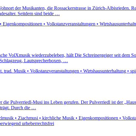
ohnort der Musikanten, die Rossackerstrasse in Zürich-Albisrieden. Re
desalter. Seitdem sind beide …
 • Eigenkompositionen • Volkstanzveranstaltungen • Wirtshausunterhaltun
dische VolXmusik wiederzubeleben, hält Die Schreinergeiger seit dem S
, Schlagzeug, Lautsprecherboxen, …
. trad. Musik • Volkstanzveranstaltungen • Wirtshausunterhaltung • spi
 die Pulverriedl-Musi ins Leben gerufen. Der Pulverriedl ist der „Ha
 trägt. Durch die …
musik • Ziachmusi • kirchliche Musik • Eigenkompositionen • Volkstanz
berwiegend urheberrechtsfrei