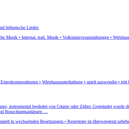
 und böhmische Lieder.
he Musik • Internat. trad. Musik • Volkstanzveranstaltungen • Wirtshausu
• Eigenkompositionen • Wirtshausunterhaltung • spielt auswendig • tritt
nner, instrumental begleitet von Gitarre oder Zither. Gegründet wurde 
 und Brauchtumsanlässen …
spielt in wechselnden Besetzungen • Repertoire ist überwiegend urhebe