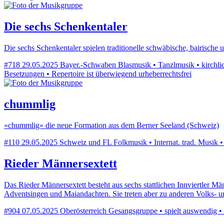
Die sechs Schenkentaler
Die sechs Schenkentaler spielen traditionelle schwäbische, bairische
#718
29.05.2025
Bayer.-Schwaben
Blasmusik • Tanzlmusik • kirchlic
Besetzungen • Repertoire ist überwiegend urheberrechtsfrei
chummlig
«chummlig» die neue Formation aus dem Berner Seeland (Schweiz)
#110
29.05.2025
Schweiz und FL
Folkmusik • Internat. trad. Musik 
Rieder Männersextett
Das Rieder Männersextett besteht aus sechs stattlichen Innviertler Mä
Adventsingen und Maiandachten. Sie treten aber zu anderen Volks-
#904
07.05.2025
Oberösterreich
Gesangsgruppe • spielt auswendig • 