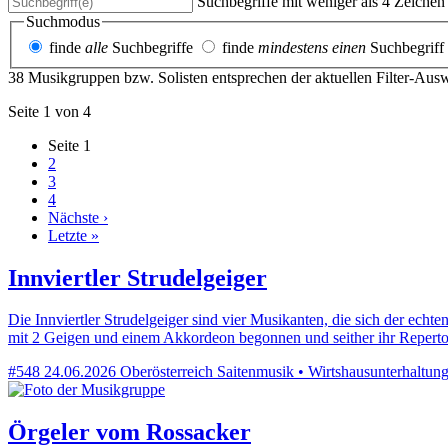
Suchbegriffe mit weniger als 4 Zeiche
Suchmodus
finde
alle
Suchbegriffe
finde
mindestens einen
Suchbegriff
38 Musikgruppen bzw. Solisten entsprechen der aktuellen Filter-Aus
Seite 1 von 4
Seite
1
2
3
4
Nächste ›
Letzte »
Innviertler Strudelgeiger
Die Innviertler Strudelgeiger sind vier Musikanten, die sich der ec
mit 2 Geigen und einem Akkordeon begonnen und seither ihr Reperto
#548
24.06.2026
Oberösterreich
Saitenmusik • Wirtshausunterhaltung 
Örgeler vom Rossacker