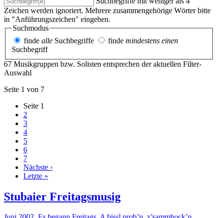
Suchbegriffe mit weniger als 4
Zeichen werden ignoriert. Mehrere zusammengehörige Wörter bitte
in "Anführungszeichen" eingeben.
Suchmodus
finde
alle
Suchbegriffe
finde
mindestens einen
Suchbegriff
67 Musikgruppen bzw. Solisten entsprechen der aktuellen Filter-
Auswahl
Seite 1 von 7
Seite
1
2
3
4
5
6
7
Nächste ›
Letzte »
Stubaier Freitagsmusig
Juni 2002. Es begann Freitags. A bissl prob’n, z’sammhock’n,