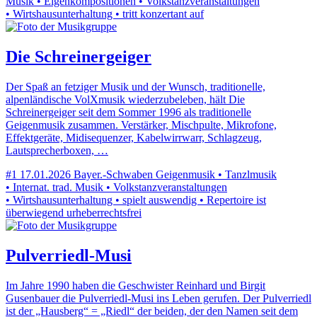
Musik • Eigenkompositionen • Volkstanzveranstaltungen
• Wirtshausunterhaltung • tritt konzertant auf
Die Schreinergeiger
Der Spaß an fetziger Musik und der Wunsch, traditionelle,
alpenländische VolXmusik wiederzubeleben, hält Die
Schreinergeiger seit dem Sommer 1996 als traditionelle
Geigenmusik zusammen. Verstärker, Mischpulte, Mikrofone,
Effektgeräte, Midisequenzer, Kabelwirrwarr, Schlagzeug,
Lautsprecherboxen, …
#1
17.01.2026
Bayer.-Schwaben
Geigenmusik • Tanzlmusik
• Internat. trad. Musik • Volkstanzveranstaltungen
• Wirtshausunterhaltung • spielt auswendig • Repertoire ist
überwiegend urheberrechtsfrei
Pulverriedl-Musi
Im Jahre 1990 haben die Geschwister Reinhard und Birgit
Gusenbauer die Pulverriedl-Musi ins Leben gerufen. Der Pulverriedl
ist der „Hausberg“ = „Riedl“ der beiden, der den Namen seit dem