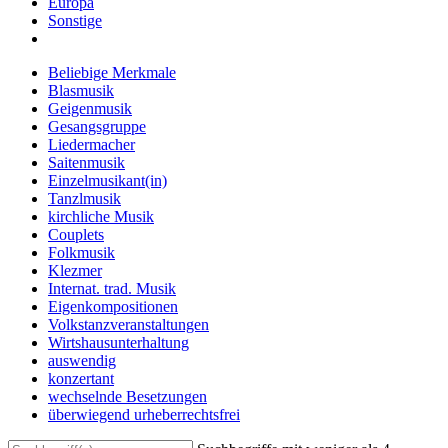
Europa
Sonstige
Beliebige Merkmale
Blasmusik
Geigenmusik
Gesangsgruppe
Liedermacher
Saitenmusik
Einzelmusikant(in)
Tanzlmusik
kirchliche Musik
Couplets
Folkmusik
Klezmer
Internat. trad. Musik
Eigenkompositionen
Volkstanzveranstaltungen
Wirtshausunterhaltung
auswendig
konzertant
wechselnde Besetzungen
überwiegend urheberrechtsfrei