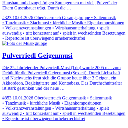
Hausbau und dazugehörigen Sprengereien mit viel „Pulver“ der
Eltern Gusenbauer trägt. Durch die …
#323
10.01.2026
Oberösterreich
Gesangsgruppe • Saitenmusik
• Tanzlmusik • Ziachmusi • kirchliche Musik • Eigenkompositionen
• Volkstanzveranstaltungen • Wirtshausunterhaltung • spielt
auswendig • tritt konzertant auf • spielt in wechselnden Besetzungen
• Repertoire ist überwiegend urheberrechtsfrei
Pulverriedl Geigenmusi
Die 25-Jahrfeier der Pulverriedl-Musi (Trio) wurde 2005 u.a. zum
Debüt für die Pulverriedl Geigenmusi (Sextett). Durch Liebschaft
und Nachwuchs freut sich die Gruppe heute über 3 Geigen, ein
Akkordeon, Begleitgitarre und Kontrabass. Das Durchschnittsalter
ist stark gesunken und der neue …
#853
10.01.2026
Oberösterreich
Geigenmusik • Saitenmusik
• Tanzlmusik • kirchliche Musik • Eigenkompositionen
• Volkstanzveranstaltungen • Wirtshausunterhaltung • spielt
auswendig • tritt konzertant auf • spielt in wechselnden Besetzungen
• Repertoire ist überwiegend urheberrechtsfrei