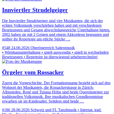
Innviertler Strudelgeiger
Die Innviertler Strudelgeiger sind vier Musikanten, die sich der
echten Volksmusik verschrieben haben und mit verschiedenen
Besetzungen und Gesang abwechslungsreiche Unterhaltung bieten.
2002 haben sie mit 2 Geigen und einem Akkordeon begonnen und
seither ihr Repertoire um etliche Stücke …
#548
24.06.2026
Oberösterreich
Saitenmusik
• Wirtshausunterhaltung • spielt auswendig • spielt in wechselnden
Besetzungen • Repertoire ist überwiegend urheberrechtsfrei
Örgeler vom Rossacker
Zuerst die Vorgeschichte. Der Formationsname bezieht sich auf den
Wohnort der Musikanten, die Rossackerstrasse in Zürich-
Albisrieden. René und Tiziana Höhn sind beide Quereinsteiger zur
traditionellen Volksmusik. Ihre musikalischen Grundkenntnisse
erwarben sie im Kindesalter. Seitdem sind beide …
#186
28.06.2026
Schweiz und FL
Tanzlmusik • Internat. trad.