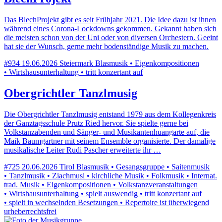
Das BlechProjekt gibt es seit Frühjahr 2021. Die Idee dazu ist ihnen
während eines Corona-Lockdowns gekommen. Gekannt haben sich
die meisten schon von der Uni oder von diversen Orchestern. Geeint
hat sie der Wunsch, gerne mehr bodenständige Musik zu machen.
#934
19.06.2026
Steiermark
Blasmusik • Eigenkompositionen
• Wirtshausunterhaltung • tritt konzertant auf
Obergrichtler Tanzlmusig
Die Obergrichtler Tanzlmusig entstand 1979 aus dem Kollegenkreis
der Ganztagsschule Prutz Ried hervor. Sie spielte gerne bei
Volkstanzabenden und Sänger- und Musikantenhuangarte auf, die
Maik Baumgartner mit seinem Ensemble organisierte. Der damalige
musikalische Leiter Rudi Pascher erweiterte ihr …
#725
20.06.2026
Tirol
Blasmusik • Gesangsgruppe • Saitenmusik
• Tanzlmusik • Ziachmusi • kirchliche Musik • Folkmusik • Internat.
trad. Musik • Eigenkompositionen • Volkstanzveranstaltungen
• Wirtshausunterhaltung • spielt auswendig • tritt konzertant auf
• spielt in wechselnden Besetzungen • Repertoire ist überwiegend
urheberrechtsfrei