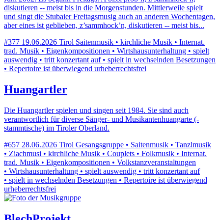
diskutieren -- meist bis in die Morgenstunden. Mittlerweile spielt
und singt die Stubaier Freitagsmusig auch an anderen Wochentagen,
aber eines ist geblieben, z’sammhock’n, diskutieren -- meist bis...
#377
19.06.2026
Tirol
Saitenmusik • kirchliche Musik • Internat.
trad. Musik • Eigenkompositionen • Wirtshausunterhaltung • spielt
auswendig • tritt konzertant auf • spielt in wechselnden Besetzungen
• Repertoire ist überwiegend urheberrechtsfrei
Huangartler
Die Huangartler spielen und singen seit 1984. Sie sind auch
verantwortlich für diverse Sänger- und Musikantenhuangarte (-
stammtische) im Tiroler Oberland.
#657
28.06.2026
Tirol
Gesangsgruppe • Saitenmusik • Tanzlmusik
• Ziachmusi • kirchliche Musik • Couplets • Folkmusik • Internat.
trad. Musik • Eigenkompositionen • Volkstanzveranstaltungen
• Wirtshausunterhaltung • spielt auswendig • tritt konzertant auf
• spielt in wechselnden Besetzungen • Repertoire ist überwiegend
urheberrechtsfrei
BlechProjekt