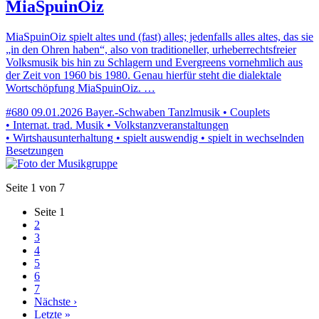
MiaSpuinOiz
MiaSpuinOiz spielt altes und (fast) alles; jedenfalls alles altes, das sie
„in den Ohren haben“, also von traditioneller, urheberrechtsfreier
Volksmusik bis hin zu Schlagern und Evergreens vornehmlich aus
der Zeit von 1960 bis 1980. Genau hierfür steht die dialektale
Wortschöpfung MiaSpuinOiz. …
#680
09.01.2026
Bayer.-Schwaben
Tanzlmusik • Couplets
• Internat. trad. Musik • Volkstanzveranstaltungen
• Wirtshausunterhaltung • spielt auswendig • spielt in wechselnden
Besetzungen
Seite 1 von 7
Seite
1
2
3
4
5
6
7
Nächste ›
Letzte »