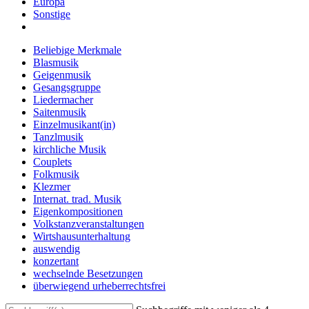
Europa
Sonstige
Beliebige Merkmale
Blasmusik
Geigenmusik
Gesangsgruppe
Liedermacher
Saitenmusik
Einzelmusikant(in)
Tanzlmusik
kirchliche Musik
Couplets
Folkmusik
Klezmer
Internat. trad. Musik
Eigenkompositionen
Volkstanzveranstaltungen
Wirtshausunterhaltung
auswendig
konzertant
wechselnde Besetzungen
überwiegend urheberrechtsfrei