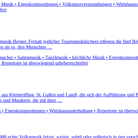
 Musik • Eigenkompositionen • Volkstanzveranstaltungen • Wirtshausunter
frei
usik Berger. Fernab jeglicher Tourismusklischees pflegen die fünf Brüde
en sie es, den Menschen …
cher • Saitenmusik • Tanzlmusik • kirchliche Musik • Eigenkompositio
• Repertoire ist überwiegend urheberrechtsfrei
aus Kleinreifling, St. Gallen und Landl, die sich der Aufführung und 
n und Musikern, die mit ihrer …
• Eigenkompositionen • Wirtshausunterhaltung • Repertoire ist überwi
1988 echte Volksmusik fetzig, weisig, subtil oder reißerisch in den ver