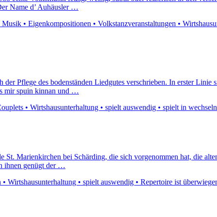
i.Der Name d’ Auhäusler …
e Musik • Eigenkompositionen • Volkstanzveranstaltungen • Wirtshausun
der Pflege des bodenständen Liedgutes verschrieben. In erster Linie si
was mir spuin kinnan und …
uplets • Wirtshausunterhaltung • spielt auswendig • spielt in wechsel
e St. Marienkirchen bei Schärding, die sich vorgenommen hat, die alte
rn ihnen genügt der …
 Wirtshausunterhaltung • spielt auswendig • Repertoire ist überwiegen