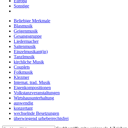
Europa
Sonstige
Beliebige Merkmale
Blasmusik
Geigenmusik
Gesangsgruppe
Liedermacher
Saitenmusik
Einzelmusikant(in)
Tanzlmusik
kirchliche Musik
Couplets
Folkmusik
Klezmer
Internat. trad. Musik
Eigenkompositionen
Volkstanzveranstaltungen
Wirtshausunterhaltung
auswendig
konzertant
wechselnde Besetzungen
überwiegend urheberrechtsfrei