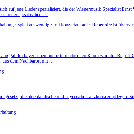
 auf jene Lieder spezialisiert, die der Wienermusik-Spezialist Ernst 
ese in der spezifischen …
altung • spielt auswendig • tritt konzertant auf • Repertoire ist überwi
Ganggal: Im bayerischen und österreichischen Raum wird der Begriff Ga
en aus dem Nachbarort mit …
ng
 gesetzt, die alpenländische und bayerische Tanzlmusi zu pflegen. So 
erhaltung