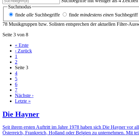
Suchbegriffe mit weniger als 4 Zeiche
Suchmodus
finde
alle
Suchbegriffe
finde
mindestens einen
Suchbegriff
78 Musikgruppen bzw. Solisten entsprechen der aktuellen Filter-Aus
Seite 3 von 8
« Erste
‹ Zurück
1
2
Seite
3
4
5
6
7
Nächste ›
Letzte »
Die Hayner
Seit ihrem ersten Auftritt im Jahre 1978 haben sich Die Hayner vor a
Österreich, Frankreich, Holland oder Belgien zu unternehmen. Mit tei