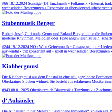
#66
18.12.2024
Sonstige (D)
Tanzlmusik • Folkmusik • Internat. trad.
wechselnden Besetzungen • Repertoire ist überwiegend urheberrechts
Stubenmusik Berger
Robert, Josef, Christoph, Georg und Roland Berger bilden die Stubenm
moderne Rhythmen, Melodien oder Texte angewiesen zu sein, schaff
#244
19.12.2024
NÖ / Wien
Geigenmusik • Gesangsgruppe • Liederma
auswendig • tritt konzertant auf • spielt in wechselnden Besetzungen 
Kiahbergmusi
Die Kiahbergmusi aus dem Ennstal ist eine neu gegründete Formation 
Oberkrainer-Stücken widmet. Sie besteht aus erfahrenen Musikerinne
#943
08.01.2025
Oberösterreich
Blasmusik • Tanzlmusik • Ziachmusi 
d’ Auhäusler
Die Auhäusler, in der Mehrzahl „gstandene Innviertler“, spielen seit 