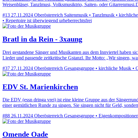
Weisenbläser, Tanzlmusi, Volksmusiktrio, Saiten- oder Gitarrenmus
#13
27.11.2024
Oberösterreich
Saitenmusik • Tanzlmusik • kirchlich
• Repertoire ist überwiegend urheberrechtsfrei
Bratl in da Rein - 3xaung
Drei gestandene Sänger und Musikanten aus dem Innviertel haben sich 
Lieder und passende zeitkritische Gstanzl. Ihr Motto: „Wir singen, 
#37
27.11.2024
Oberösterreich
Gesangsgruppe • kirchliche Musik • Co
EDV St. Marienkirchen
Die EDV (essn dringa vrei) ist eine kleine Gruppe aus der Sängerrund
einer gemütlichen Runde zu singen. Sie singen nicht für Geld, sonde
#88
26.11.2024
Oberösterreich
Gesangsgruppe • Eigenkompositionen •
Omende Oade