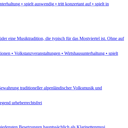
haltung • spielt auswendig • tritt konzertant auf • spielt in
r eine Musiktradition, die typisch für das Mostviertel ist. Ohne auf
nen • Volkstanzveranstaltungen • Wirtshausunterhaltung • spielt
Bewahrung traditioneller alpenländischer Volksmusik und
egend urheberrechtsfrei
schiedensten Besetzungen hauptssächlich als Klarinettenmusi,