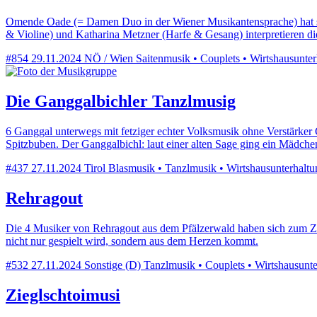
Omende Oade (= Damen Duo in der Wiener Musikantensprache) hat sich
& Violine) und Katharina Metzner (Harfe & Gesang) interpretieren di
#854
29.11.2024
NÖ / Wien
Saitenmusik • Couplets • Wirtshausunterh
Die Ganggalbichler Tanzlmusig
6 Ganggal unterwegs mit fetziger echter Volksmusik ohne Verstärker 
Spitzbuben. Der Ganggalbichl: laut einer alten Sage ging ein Mädch
#437
27.11.2024
Tirol
Blasmusik • Tanzlmusik • Wirtshausunterhaltu
Rehragout
Die 4 Musiker von Rehragout aus dem Pfälzerwald haben sich zum Ziel
nicht nur gespielt wird, sondern aus dem Herzen kommt.
#532
27.11.2024
Sonstige (D)
Tanzlmusik • Couplets • Wirtshausunt
Zieglschtoimusi