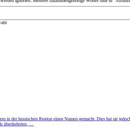
n werden ignoriert. Mehrere zusammengehörige Wörter bitte in "Anführ
wahl
llem in der hessischen Region einen Namen gemacht. Dies hat sie jedoch
ls überlieferten, …