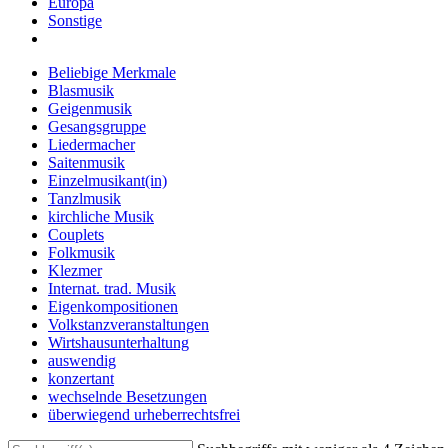
Europa
Sonstige
Beliebige Merkmale
Blasmusik
Geigenmusik
Gesangsgruppe
Liedermacher
Saitenmusik
Einzelmusikant(in)
Tanzlmusik
kirchliche Musik
Couplets
Folkmusik
Klezmer
Internat. trad. Musik
Eigenkompositionen
Volkstanzveranstaltungen
Wirtshausunterhaltung
auswendig
konzertant
wechselnde Besetzungen
überwiegend urheberrechtsfrei